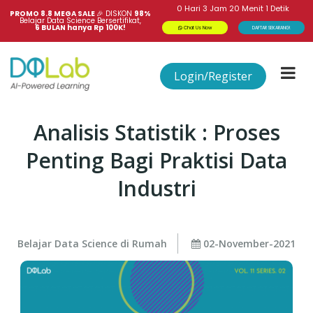
0
Hari
3
Jam
20
Menit
1
Detik
PROMO 8.8 MEGA SALE 
🎉
DISKON
98%
Belajar Data Science Bersertifikat,
6 BULAN hanya Rp 100K!
Chat Us Now
DAFTAR SEKARANG!
Login/Register
Analisis Statistik : Proses
Penting Bagi Praktisi Data
Industri
Belajar Data Science di Rumah
02-November-2021