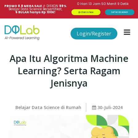
0
Hari
13
Jam
50
Menit
9
Detik
PROMO 8.8 MEGA SALE 
🎉
DISKON
98%
Belajar Data Science Bersertifikat,
6 BULAN hanya Rp 100K!
Chat Us Now
DAFTAR SEKARANG!
Login/Register
Apa Itu Algoritma Machine
Learning? Serta Ragam
Jenisnya
Belajar Data Science di Rumah
30-Juli-2024