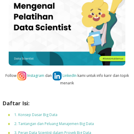
Follow
Instagram
dan
LinkedIn
kami untuk info karir dan topik
menarik
Daftar Isi:
1. Konsep Dasar Big Data
2. Tantangan dan Peluang Manajemen Big Data
3. Peran Data Scientist dalam Proyek Big Data