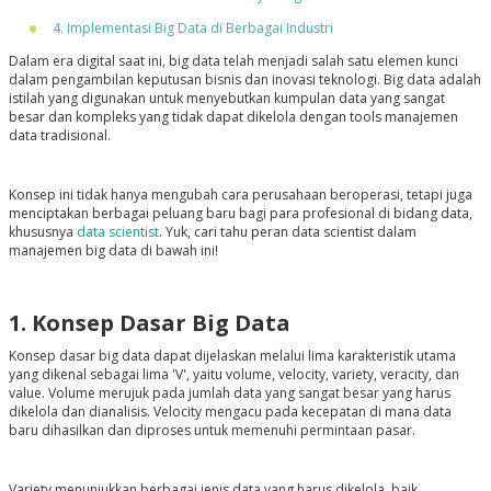
4. Implementasi Big Data di Berbagai Industri
Dalam era digital saat ini, big data telah menjadi salah satu elemen kunci
dalam pengambilan keputusan bisnis dan inovasi teknologi. Big data adalah
istilah yang digunakan untuk menyebutkan kumpulan data yang sangat
besar dan kompleks yang tidak dapat dikelola dengan tools manajemen
data tradisional.
Konsep ini tidak hanya mengubah cara perusahaan beroperasi, tetapi juga
menciptakan berbagai peluang baru bagi para profesional di bidang data,
khususnya
data scientist
. Yuk, cari tahu peran data scientist dalam
manajemen big data di bawah ini!
1. Konsep Dasar Big Data
Konsep dasar big data dapat dijelaskan melalui lima karakteristik utama
yang dikenal sebagai lima 'V', yaitu volume, velocity, variety, veracity, dan
value.
Volume
merujuk pada jumlah data yang sangat besar yang harus
dikelola dan dianalisis.
Velocity
mengacu pada kecepatan di mana data
baru dihasilkan dan diproses untuk memenuhi permintaan pasar.
Variety
menunjukkan berbagai jenis data yang harus dikelola, baik