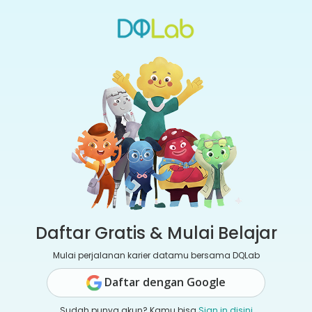
Daftar Gratis & Mulai Belajar
Mulai perjalanan karier datamu bersama DQLab
Daftar dengan Google
Sudah punya akun? Kamu bisa
Sign in disini