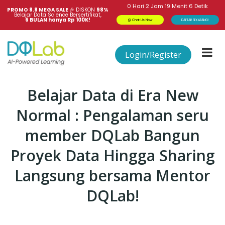
0
Hari
2
Jam
19
Menit
6
Detik
PROMO 8.8 MEGA SALE 
🎉
DISKON
98%
Belajar Data Science Bersertifikat,
6 BULAN hanya Rp 100K!
Chat Us Now
DAFTAR SEKARANG!
Login/Register
Belajar Data di Era New
Normal : Pengalaman seru
member DQLab Bangun
Proyek Data Hingga Sharing
Langsung bersama Mentor
DQLab!