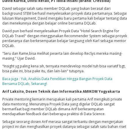
David Kurnia, Divisi Retail, PT Idola Insani (Brand: Cressida)
David sebagai salah satu member DQLab yang bukan berasal dari
background STEM berhasil menyelesaikan proyek data pertamanya. Sebagai
lulusan Management, David mengaku baru pertama kali belajar tentang data
dan menekuninya dengan belajar online bersama DQLab.
David pun berhasil menyelesaikan Proyek Data "Hotel Search Engine for
DQLab Travel" dengan menggunakan Recommender System sebagai proyek
perdananya dan berkesempatan belajar langsung oleh Karl sebagai mentor
DQLab.
"Seru dan Rame,bisa melihat peserta lain develop RecSys mereka masing-
masing." Ujar David.
"Insight yg paling kena sih, ternyata mendevelop model tuh bisa variatif bgt,
bisa pake ini, bisa pake itu, dan lain-lain" tutupnya.
Baca juga : Yuk, Analisis Data Penelitian Hingga Bangun Proyek Data
Bersama DQLab, Sekarang!
Arif Laksito, Dosen Teknik dan Informatika AMIKOM Yogyakarta
Private mentoring kemarin merupakan kali pertama Arif mengikuti private
data mentoring. Menurutnya Proyek Data yang digelar DQLab sangat
bermanfaat bagi member DQLab dimana Arif berkesempatan
mendapatkan feedback dari beberapa praktisi di Data Science.
Sebagai seorang dosen Arif merasa sangat terbantu dengan mengerjakan
project ini dan menghasilkan proyek datanya sebagai salah satu bahan riset