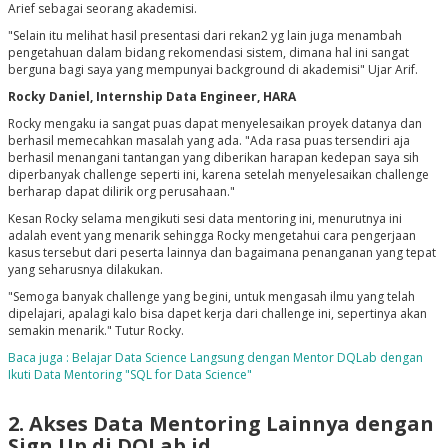
Arief sebagai seorang akademisi.
"Selain itu melihat hasil presentasi dari rekan2 yg lain juga menambah
pengetahuan dalam bidang rekomendasi sistem, dimana hal ini sangat
berguna bagi saya yang mempunyai background di akademisi" Ujar Arif.
Rocky Daniel, Internship Data Engineer, HARA
Rocky mengaku ia sangat puas dapat menyelesaikan proyek datanya dan
berhasil memecahkan masalah yang ada. "Ada rasa puas tersendiri aja
berhasil menangani tantangan yang diberikan harapan kedepan saya sih
diperbanyak challenge seperti ini, karena setelah menyelesaikan challenge
berharap dapat dilirik org perusahaan."
Kesan Rocky selama mengikuti sesi data mentoring ini, menurutnya ini
adalah event yang menarik sehingga Rocky mengetahui cara pengerjaan
kasus tersebut dari peserta lainnya dan bagaimana penanganan yang tepat
yang seharusnya dilakukan.
"Semoga banyak challenge yang begini, untuk mengasah ilmu yang telah
dipelajari, apalagi kalo bisa dapet kerja dari challenge ini, sepertinya akan
semakin menarik." Tutur Rocky.
Baca juga : Belajar Data Science Langsung dengan Mentor DQLab dengan
Ikuti Data Mentoring "SQL for Data Science"
2. Akses Data Mentoring Lainnya dengan
Sign Up di DQLab.id