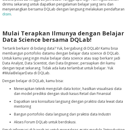
dirimu sekarang untuk dapatkan pengalaman belajar yang seru dan
menyenangkan bersama DQLab dengan langsung melakukan pendaftaran
disini
.
Mulai Terapkan Ilmunya dengan Belajar
Data Science bersama DQLab!
Tertarik berkarir di bidang data? Yuk, bergabung di DQLab! Kamu bisa
membangun portofolio datamu dengan belajar data science di DQLab.
Untuk kamu yang ingin mulai belajar data science atau siap berkarir jadi
Data Analyst, Data Scientist, dan Data Engineer, persiapkan diri kamu
dengan tepat sekarang. Tidak ada kata terlambat untuk belajar. Yuk
#MulaiBelajarData di DQLab.
Dengan belajar di DQLab, kamu bisa:
Menerapkan teknik mengolah data kotor, hasilkan visualisasi data
dan model prediksi dengan studi kasus Retail dan Finansial
Dapatkan sesi konsultasi langsung dengan praktisi data lewat data
mentoring
Bangun portofolio data langsung dari praktisi data Industri
Akses Forum DQLab untuk berdiskusi.
Simak informasi di bawah ini untuk mengakses gratis module "Introduction