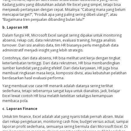
Kadang justru yang dibutuhkan adalah file Excel yang simpel, tetapi bisa
menjawab pertanyaan dengan cepat. Misalnya: “Cabang mana yang belum
mencapai target?”, “Produk apa yang paling sering dibeli ulang?”, atau
“Bagaimana tren penjualan dibanding bulan lalu?”
b. Laporan HR
Dalam fungsi HR, Microsoft Excel sangat sering dipakai untuk monitoring
absensi, rekap cuti, data rekrutmen, evaluasi training, hingga analisis
turnover. Dari sisi analisis data, tim HR biasanya perlu mengubah data
administratif menjadi insight yang lebih strategis.
Contohnya, dari data absensi, HR bisa melihat unit kerja dengan tingkat
keterlambatan tertinggi. Dari data rekrutmen, HR bisa membandingkan
sumber kandidat yang paling efektif. Dari data karyawan, HR juga bisa
membuat ringkasan masa kerja, komposisi divisi, atau kebutuhan pelatihan
berdasarkan hasil evaluasi performa.
Yang membuat use case HR menarik adalah datanya sering terlihat
sederhana, tetapi sebenarnya sangat kaya untuk dianalisis. Jadi, belajar
Excel lewat contoh HR bisa melatih ketelitian sekaligus kemampuan
membaca pola.
c. Laporan Finance
Untuk tim finance, Excel adalah alat yang nyaris tidak pernah absen. Mulai
dari rekap pengeluaran, monitoring cash flow, budget versus actual, sampai
laporan profit sederhana, semuanya sering bermula dari Microsoft Excel. Di