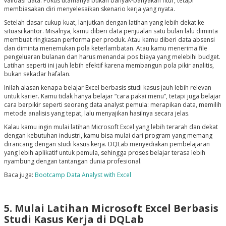
validasi data. Fokus utamanya bukan banyak-banyakan fitur, tetapi
membiasakan diri menyelesaikan skenario kerja yang nyata.
Setelah dasar cukup kuat, lanjutkan dengan latihan yang lebih dekat ke
situasi kantor. Misalnya, kamu diberi data penjualan satu bulan lalu diminta
membuat ringkasan performa per produk. Atau kamu diberi data absensi
dan diminta menemukan pola keterlambatan. Atau kamu menerima file
pengeluaran bulanan dan harus menandai pos biaya yang melebihi budget.
Latihan seperti ini jauh lebih efektif karena membangun pola pikir analitis,
bukan sekadar hafalan.
Inilah alasan kenapa belajar Excel berbasis studi kasus jauh lebih relevan
untuk karier. Kamu tidak hanya belajar “cara pakai menu”, tetapi juga belajar
cara berpikir seperti seorang data analyst pemula: merapikan data, memilih
metode analisis yang tepat, lalu menyajikan hasilnya secara jelas.
Kalau kamu ingin mulai latihan Microsoft Excel yang lebih terarah dan dekat
dengan kebutuhan industri, kamu bisa mulai dari program yang memang
dirancang dengan studi kasus kerja. DQLab menyediakan pembelajaran
yang lebih aplikatif untuk pemula, sehingga proses belajar terasa lebih
nyambung dengan tantangan dunia profesional.
Baca juga:
Bootcamp Data Analyst with Excel
5. Mulai Latihan Microsoft Excel Berbasis
Studi Kasus Kerja di DQLab