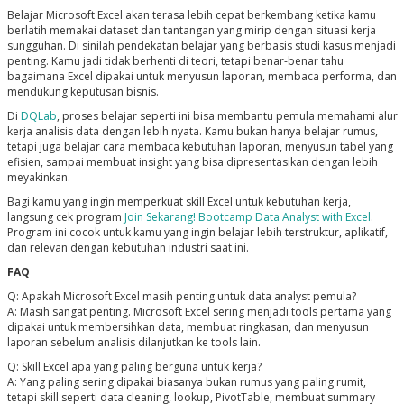
Belajar Microsoft Excel akan terasa lebih cepat berkembang ketika kamu
berlatih memakai dataset dan tantangan yang mirip dengan situasi kerja
sungguhan. Di sinilah pendekatan belajar yang berbasis studi kasus menjadi
penting. Kamu jadi tidak berhenti di teori, tetapi benar-benar tahu
bagaimana Excel dipakai untuk menyusun laporan, membaca performa, dan
mendukung keputusan bisnis.
Di
DQLab
, proses belajar seperti ini bisa membantu pemula memahami alur
kerja analisis data dengan lebih nyata. Kamu bukan hanya belajar rumus,
tetapi juga belajar cara membaca kebutuhan laporan, menyusun tabel yang
efisien, sampai membuat insight yang bisa dipresentasikan dengan lebih
meyakinkan.
Bagi kamu yang ingin memperkuat skill Excel untuk kebutuhan kerja,
langsung cek program
Join Sekarang! Bootcamp Data Analyst with Excel
.
Program ini cocok untuk kamu yang ingin belajar lebih terstruktur, aplikatif,
dan relevan dengan kebutuhan industri saat ini.
FAQ
Q: Apakah Microsoft Excel masih penting untuk data analyst pemula?
A: Masih sangat penting. Microsoft Excel sering menjadi tools pertama yang
dipakai untuk membersihkan data, membuat ringkasan, dan menyusun
laporan sebelum analisis dilanjutkan ke tools lain.
Q: Skill Excel apa yang paling berguna untuk kerja?
A: Yang paling sering dipakai biasanya bukan rumus yang paling rumit,
tetapi skill seperti data cleaning, lookup, PivotTable, membuat summary