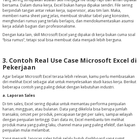
bersama. Dalam dunia kerja, Excel bukan hanya dipakai sendiri. File sering
berpindah tangan antar rekan kerja, supervisor, atau tim lain. Maka,
memberi nama sheet yang jelas, membuat struktur tabel yang konsisten,
menghindari rumus yang terlalu berlapis, dan mendokumentasikan asumsi
kerja adalah bagian dari profesionalisme.
Dengan kata lain, skill Microsoft Excel yang dipakai di kerja bukan cuma soal
“bisa rumus”, tetapi soal bisa membuat data menjadi lebih berguna.
3. Contoh Real Use Case Microsoft Excel di
Pekerjaan
Agar belajar Microsoft Excel terasa lebih relevan, kamu perlu membiasakan
diri melihat Excel sebagai alat untuk menyelesaikan studi kasus kerja. Berikut
beberapa contoh yang paling dekat dengan kebutuhan industri.
a. Laporan Sales
Di tim sales, Excel sering dipakai untuk memantau performa penjualan
harian, mingguan, atau bulanan. Data yang dikelola bisa berupa jumlah
transaksi, omzet per produk, pencapaian target per sales, sampai wilayah
dengan penjualan tertinggi. Dari data ini, Excel membantu tim melihat
produk mana yang paling laku, channel mana yang paling efektif, dan kapan
penjualan mulai melambat.
Yang menarik, laporan sales tidak selalu butuh dashboard yang rumit.