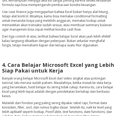
sini, kemampuan menjaga akurasi sangat penting karena sedikit kesalahan
formula saja bisa mempengaruhi pembacaan kondisi keuangan.
Use case finance juga mengajarkan bahwa Excel bukan hanya alat hitung,
tetapi alat kontrol. Misalnya, kamu bisa memakai conditional formatting
untuk menandai biaya yang melebihi anggaran, memakai lookup untuk
memastikan akun transaksi sudah sesuai, atau membuat summary bulanan
agar manajemen bisa cepat melihat kondisi cash flow.
Dari tiga contoh di atas, terlihat bahwa belajar Excel akan jauh lebih efektif
kalau langsung dikaitkan dengan pekerjaan. Bukan sekadar menghafal
fungsi, tetapi memahami kapan dan kenapa suatu fitur digunakan.
4. Cara Belajar Microsoft Excel yang Lebih
Siap Pakai untuk Kerja
Banyak orang belajar Microsoft Excel dari video singkat atau potongan
tutorial, lalu merasa sudah paham. Masalahnya, ketika masuk ke data kerja
yang berantakan, hasil belajar itu sering tidak cukup. Karena itu, cara belajar
Excel yang lebih tepat adalah dengan pendekatan bertahap dan berbasis
kasus.
Mulailah dari fondasi yang paling sering dipakai: tabel rapi, format data
konsisten, filter, sort, dan rumus logika dasar. Setelah itu, naik ke level yang
lebih aplikatif seperti lookup, PivotTable, text functions, date functions, dan