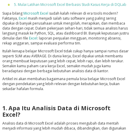
5. Mulai Latihan Microsoft Excel Berbasis Studi Kasus Kerja di DQLab
Siapa bilang
Microsoft Excel
sudah kalah relevan di era tools modern?
Faktanya,
Excel
masih menjadi salah satu software yang paling sering
dipakai di banyak perusahaan untuk mengolah, merapikan, dan membaca
data dengan cepat. Dalam pekerjaan sehari-hari, tidak semua analisis harus
langsung masuk ke Python, SQL, atau dashboard BI. Banyak keputusan justru
dimulai dari file
Excel
: laporan penjualan mingguan, monitoring absensi,
rekap anggaran, sampai evaluasi performa tim.
Itulah kenapa belajar Microsoft Excel tidak cukup hanya sampai rumus dasar
seperti SUM atau AVERAGE. Di dunia kerja, Excel dipakai untuk membantu
orang membuat keputusan yang lebih cepat, lebih rapi, dan lebih terukur.
Semakin kamu paham cara kerja Excel, semakin mudah juga kamu
beradaptasi dengan berbagai kebutuhan analisis data di kantor.
Artikel ini akan membahas bagaimana pemula bisa belajar Microsoft Excel
dengan pendekatan yang lebih relevan dengan kebutuhan kerja, bukan
sekadar hafalan formula.
1. Apa Itu Analisis Data di Microsoft
Excel?
Analisis data di Microsoft Excel adalah proses mengubah data mentah
menjadi informasi yang lebih mudah dibaca, dibandingkan, dan digunakan