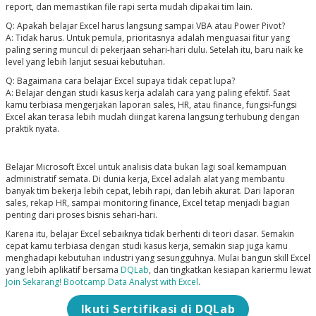
report, dan memastikan file rapi serta mudah dipakai tim lain.
Q: Apakah belajar Excel harus langsung sampai VBA atau Power Pivot?
A: Tidak harus. Untuk pemula, prioritasnya adalah menguasai fitur yang
paling sering muncul di pekerjaan sehari-hari dulu. Setelah itu, baru naik ke
level yang lebih lanjut sesuai kebutuhan.
Q: Bagaimana cara belajar Excel supaya tidak cepat lupa?
A: Belajar dengan studi kasus kerja adalah cara yang paling efektif. Saat
kamu terbiasa mengerjakan laporan sales, HR, atau finance, fungsi-fungsi
Excel akan terasa lebih mudah diingat karena langsung terhubung dengan
praktik nyata.
Belajar Microsoft Excel untuk analisis data bukan lagi soal kemampuan
administratif semata. Di dunia kerja, Excel adalah alat yang membantu
banyak tim bekerja lebih cepat, lebih rapi, dan lebih akurat. Dari laporan
sales, rekap HR, sampai monitoring finance, Excel tetap menjadi bagian
penting dari proses bisnis sehari-hari.
Karena itu, belajar Excel sebaiknya tidak berhenti di teori dasar. Semakin
cepat kamu terbiasa dengan studi kasus kerja, semakin siap juga kamu
menghadapi kebutuhan industri yang sesungguhnya. Mulai bangun skill Excel
yang lebih aplikatif bersama
DQLab
, dan tingkatkan kesiapan kariermu lewat
Join Sekarang! Bootcamp Data Analyst with Excel
.
Ikuti Sertifikasi di DQLab