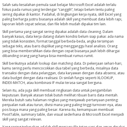
Salah satu kesalahan pemula saat belajar Microsoft Excel adalah terlalu
fokus pada rumus yang terdengar “canggih”, tetapi belum tentu paling
sering dipakai di kantor. Padahal, di lingkungan kerja nyata, skill Excel yang
paling berharga justru biasanya adalah skill yang membuat data lebih rapi,
laporan lebih cepat selesai, dan file lebih mudah dipakai tim lain.
Skill pertama yang sangat sering dipakai adalah data cleaning. Dalam
banyak kasus, data kerja datang dalam kondisi belum siap pakai: ada nama
yang tidak konsisten, format tanggal berbeda-beda, angka tersimpan
sebagai teks, atau baris duplikat yang mengganggu hasil analisis. Orang
yang bisa membersihkan data dengan cepat biasanya jauh lebih dihargai
dibanding orang yang hanya bisa membuat rumus rumit.
Skill berikutnya adalah lookup dan matching data. Di pekerjaan sehari-hari,
kamu sering perlu mencocokkan dua tabel yang berbeda, misalnya data
transaksi dengan data pelanggan, data karyawan dengan data absensi, atau
data budget dengan data realisasi. Di sinilah fungsi seperti XLOOKUP,
INDEX-MATCH, atau kombinasi IF mulai terasa sangat berguna.
Selain itu, ada juga skill membuat ringkasan data untuk pengambilan
keputusan. Banyak atasan tidak butuh melihat ribuan baris data mentah.
Mereka butuh satu halaman ringkas yang menjawab pertanyaan penting:
penjualan naik atau turun, divisi mana yang paling tinggi turnover-nya, atau
pos biaya mana yang paling besar. Karena itu, kemampuan membuat
PivotTable, summary table, dan visual sederhana di Microsoft Excel menjadi
skill yang sangat relevan.
Yang sering terlupakan adalah skill menjaga file tetap rapi dan aman dipakai