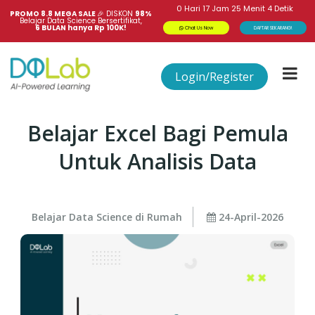
0
Hari
17
Jam
25
Menit
3
Detik
PROMO 8.8 MEGA SALE 
🎉
DISKON
98%
Belajar Data Science Bersertifikat,
6 BULAN hanya Rp 100K!
Chat Us Now
DAFTAR SEKARANG!
Login/Register
Belajar Excel Bagi Pemula
Untuk Analisis Data
Belajar Data Science di Rumah
24-April-2026