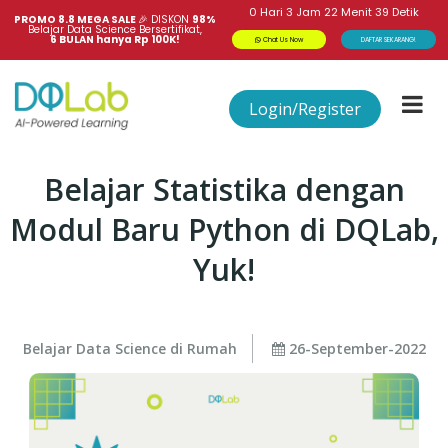
0
Hari
3
Jam
22
Menit
39
Detik
PROMO 8.8 MEGA SALE 
🎉
DISKON
98%
Belajar Data Science Bersertifikat,
6 BULAN hanya Rp 100K!
Chat Us Now
DAFTAR SEKARANG!
Login/Register
Belajar Statistika dengan
Modul Baru Python di DQLab,
Yuk!
Belajar Data Science di Rumah
26-September-2022