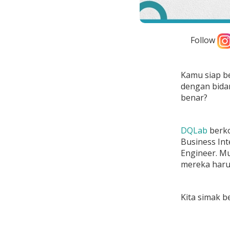
Follow
Kamu siap be
dengan bidan
benar?
DQLab
berko
Business Int
Engineer. Mu
mereka haru
Kita simak 