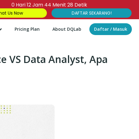
0
Hari
12
Jam
44
Menit
27
Detik
at Us Now
DAFTAR SEKARANG!
Pricing Plan
About DQLab
Daftar / Masuk
e VS Data Analyst, Apa