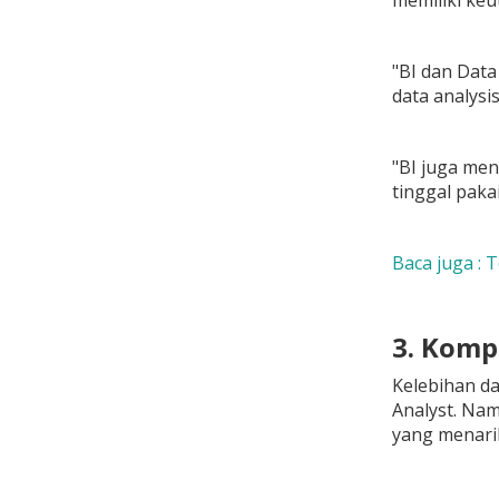
memiliki ke
"BI dan Dat
data analysi
"BI juga me
tinggal paka
Baca juga : 
3. Komp
Kelebihan da
Analyst. Nam
yang menari