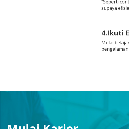
"Seperti con
supaya efisi
4.Ikuti
Mulai belaja
pengalaman b
Mulai Karier