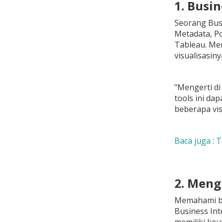
1. Busin
Seorang Busi
Metadata, Po
Tableau. Me
visualisasiny
"Mengerti d
tools ini da
beberapa visu
Baca juga : 
2. Meng
Memahami ba
Business Int