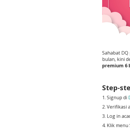
Sahabat DQ 
bulan, kini
premium 6 b
Step-st
1. Signup di
2. Verifikas
3. Log in aca
4. Klik men