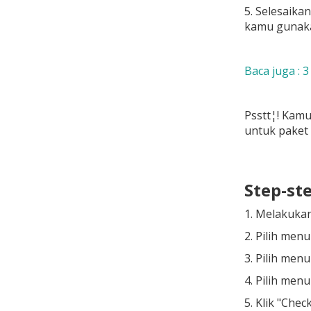
5. Selesaika
kamu gunaka
Baca juga : 
Psstt¦! Kamu
untuk paket 
Step-st
1. Melakukan
2. Pilih men
3. Pilih men
4. Pilih men
5. Klik "Che