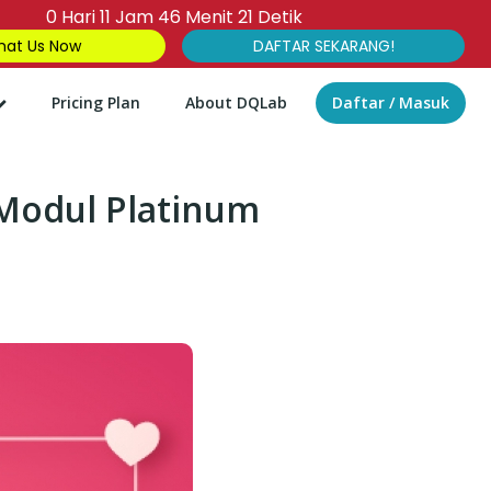
0
Hari
11
Jam
46
Menit
20
Detik
at Us Now
DAFTAR SEKARANG!
Pricing Plan
About DQLab
Daftar / Masuk
 Modul Platinum