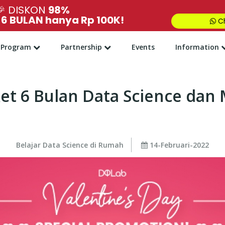
🎉
DISKON
98%
,
6 BULAN hanya Rp 100K!
Ch
Program
Partnership
Events
Information
ket 6 Bulan Data Science dan
Belajar Data Science di Rumah
14-Februari-2022