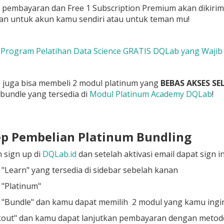
n pembayaran dan Free 1 Subscription Premium akan dikiri
n untuk akun kamu sendiri atau untuk teman mu!
3 Program Pelatihan Data Science GRATIS DQLab yang Wajib
 juga bisa membeli 2 modul platinum yang
BEBAS AKSES S
bundle yang tersedia di
Modul Platinum Academy DQLab
!
ep Pembelian Platinum Bundling
 sign up di
DQLab.id
dan setelah aktivasi email dapat sign i
u "Learn" yang tersedia di sidebar sebelah kanan
u "Platinum"
u "Bundle" dan kamu dapat memilih 2 modul yang kamu ing
ckout" dan kamu dapat lanjutkan pembayaran dengan metode