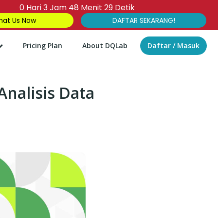
0
Hari
3
Jam
48
Menit
27
Detik
at Us Now
DAFTAR SEKARANG!
Pricing Plan
About DQLab
Daftar / Masuk
nalisis Data