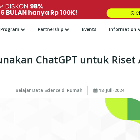
🎉
DISKON
98%
,
6 BULAN hanya Rp 100K!
Ch
Program
Partnership
Events
Information
unakan ChatGPT untuk Riset A
Belajar Data Science di Rumah
18-Juli-2024