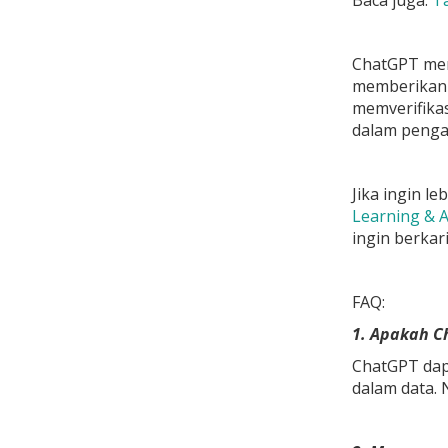
Baca juga:
Ta
ChatGPT men
memberikan i
memverifikas
dalam penga
Jika ingin l
Learning & A
ingin berkari
FAQ:
1. Apakah C
ChatGPT dap
dalam data. 