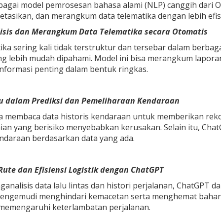
bagai model pemrosesan bahasa alami (NLP) canggih dari O
tasikan, dan merangkum data telematika dengan lebih efi
isis dan Merangkum Data Telematika secara Otomatis
ika sering kali tidak terstruktur dan tersebar dalam berb
 lebih mudah dipahami. Model ini bisa merangkum laporan
nformasi penting dalam bentuk ringkas.
 dalam Prediksi dan Pemeliharaan Kendaraan
a membaca data historis kendaraan untuk memberikan rek
ian yang berisiko menyebabkan kerusakan. Selain itu, Cha
ndaraan berdasarkan data yang ada.
Rute dan Efisiensi Logistik dengan ChatGPT
nalisis data lalu lintas dan histori perjalanan, ChatGPT d
ngemudi menghindari kemacetan serta menghemat bahan bak
 memengaruhi keterlambatan perjalanan.