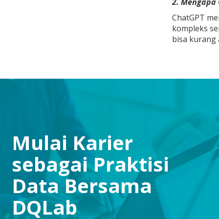
2. Mengapa 
ChatGPT memi
kompleks sep
bisa kurang a
Mulai Karier
sebagai Praktisi
Data Bersama
DQLab