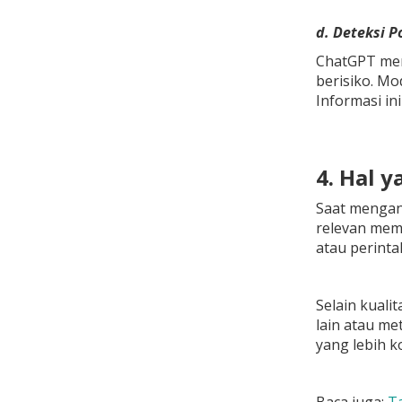
d. Deteksi 
ChatGPT men
berisiko. M
Informasi i
4. Hal 
Saat mengana
relevan memb
atau perinta
Selain kuali
lain atau m
yang lebih 