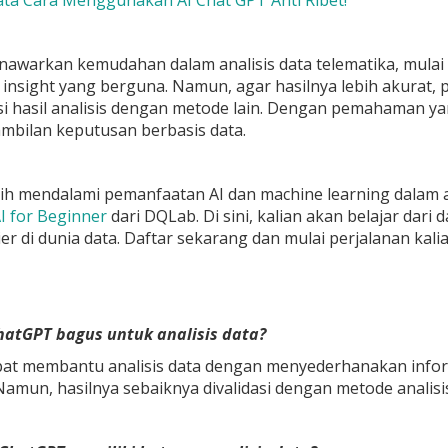
ta Cara Menggunakan AI Chat GPT Anti Ribet!
awarkan kemudahan dalam analisis data telematika, mulai 
nsight yang berguna. Namun, agar hasilnya lebih akurat, 
i hasil analisis dengan metode lain. Dengan pemahaman y
mbilan keputusan berbasis data.
ebih mendalami pemanfaatan AI dan machine learning dalam a
I for Beginner
dari DQLab. Di sini, kalian akan belajar dar
er di dunia data. Daftar sekarang dan mulai perjalanan kalia
hatGPT bagus untuk analisis data?
at membantu analisis data dengan menyederhanakan inform
Namun, hasilnya sebaiknya divalidasi dengan metode analis