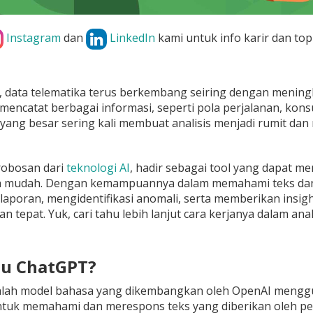
Instagram
dan
LinkedIn
kami untuk info karir dan top
al, data telematika terus berkembang seiring dengan meni
i mencatat berbagai informasi, seperti pola perjalanan, k
yang besar sering kali membuat analisis menjadi rumit da
robosan dari
teknologi AI
, hadir sebagai tool yang dapat 
h mudah. Dengan kemampuannya dalam memahami teks dan 
aporan, mengidentifikasi anomali, serta memberikan insi
an tepat. Yuk, cari tahu lebih lanjut cara kerjanya dalam analis
itu ChatGPT?
lah model bahasa yang dikembangkan oleh OpenAI menggun
ntuk memahami dan merespons teks yang diberikan oleh pen