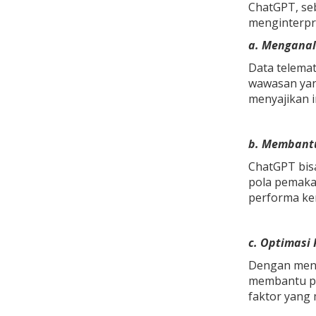
ChatGPT, se
menginterpre
a. Menganal
Data telemat
wawasan yang
menyajikan i
b. Membantu
ChatGPT bis
pola pemaka
performa ke
c. Optimasi 
Dengan menga
membantu pe
faktor yang