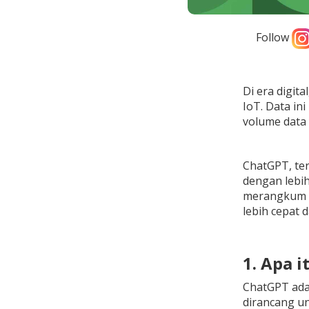
Follow
Di era digit
IoT. Data in
volume data 
ChatGPT, te
dengan lebi
merangkum l
lebih cepat d
1. Apa 
ChatGPT ada
dirancang u