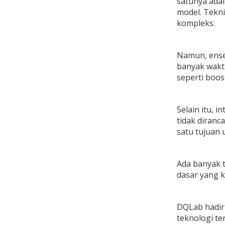
satunya ada
model. Tekni
kompleks.
Namun, ensem
banyak wakt
seperti boos
Selain itu, 
tidak diranc
satu tujuan
Ada banyak 
dasar yang k
DQLab hadir 
teknologi t