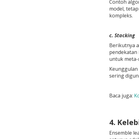
Contoh algor
model, tetap
kompleks.
c. Stacking
Berikutnya 
pendekatan i
untuk meta-
Keunggulan 
sering digun
Baca juga:
Ko
4. Kele
Ensemble le