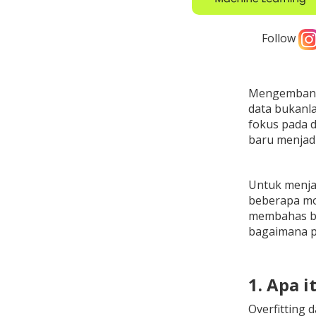
Follow
Mengemban
data bukanla
fokus pada 
baru menjadi
Untuk menja
beberapa mod
membahas bag
bagaimana p
1. Apa 
Overfitting 