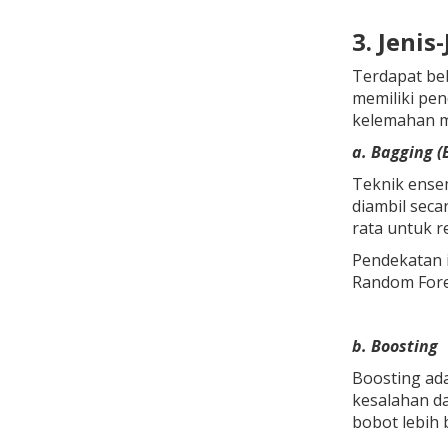
3. Jenis
Terdapat be
memiliki pe
kelemahan mo
a. Bagging (
Teknik ense
diambil seca
rata untuk re
Pendekatan i
Random Fores
b. Boosting
Boosting ad
kesalahan da
bobot lebih 