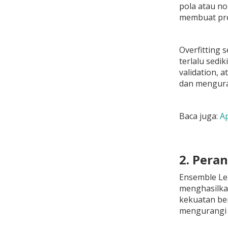
pola atau no
membuat pred
Overfitting 
terlalu sedik
validation, 
dan menguran
Baca juga:
Ap
2. Pera
Ensemble Le
menghasilka
kekuatan be
mengurangi k