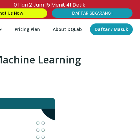
0
Hari
2
Jam
15
Menit
40
Detik
at Us Now
DAFTAR SEKARANG!
Pricing Plan
About DQLab
Daftar / Masuk
 Machine Learning