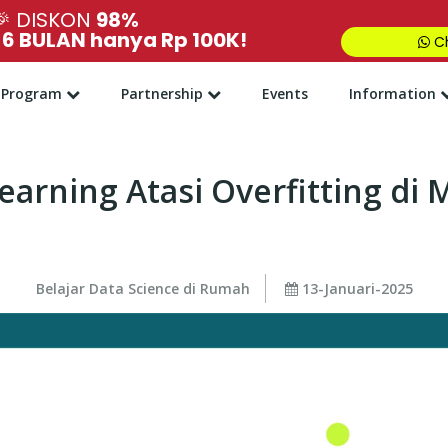
🎉
DISKON
98%
,
6 BULAN hanya Rp 100K!
Ch
Program
Partnership
Events
Information
arning Atasi Overfitting di
Belajar Data Science di Rumah
13-Januari-2025