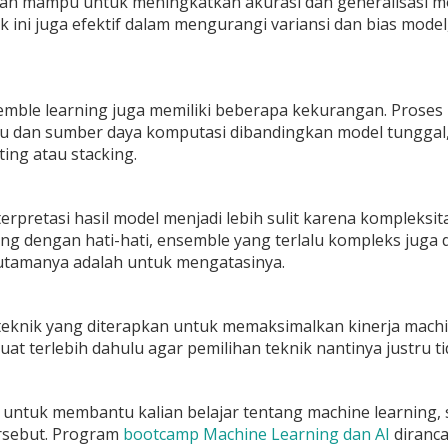
lah mampu untuk meningkatkan akurasi dan generalisasi 
k ini juga efektif dalam mengurangi variansi dan bias mode
ble learning juga memiliki beberapa kekurangan. Proses p
u dan sumber daya komputasi dibandingkan model tunggal
ting atau stacking.
interpretasi hasil model menjadi lebih sulit karena komplek
ang dengan hati-hati, ensemble yang terlalu kompleks juga 
 utamanya adalah untuk mengatasinya.
teknik yang diterapkan untuk memaksimalkan kinerja machi
uat terlebih dahulu agar pemilihan teknik nantinya justru 
untuk membantu kalian belajar tentang machine learning, 
ersebut. Program
bootcamp Machine Learning dan AI
diranca