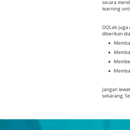
secara mend
learning un
DQLab juga 
diberikan di
Membant
Memban
Member
Memban
Jangan lewa
sekarang. S