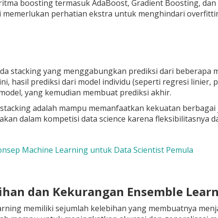
itma boosting termasuk AdaBoost, Gradient Boosting, dan 
i memerlukan perhatian ekstra untuk menghindari overfittin
ada stacking yang menggabungkan prediksi dari beberapa
ni, hasil prediksi dari model individu (seperti regresi lini
model, yang kemudian membuat prediksi akhir.
stacking adalah mampu memanfaatkan kekuatan berbagai jen
akan dalam kompetisi data science karena fleksibilitasn
nsep Machine Learning untuk Data Scientist Pemula
bihan dan Kekurangan Ensemble Lear
arning memiliki sejumlah kelebihan yang membuatnya menja