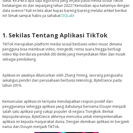
sukai. Kira-kira apa saja algoritma yang terjadi pada media sosial Tiktok
belakangan ini dan sepanjang tahun 2022? Kemudian apa kaitannya dengan
data science? Kali ini kita akan kupas bareng-bareng melalui artikel berikut
ini! Simak sampai habis ya sahabat
DQLab
!
1. Sekilas Tentang Aplikasi TikTok
TikTok merupakan platform media sosial berbasis video music dimana
pengguna bisa membuat video, mengedit, remix suara hingga berbagi
video klip berdurasi pendek (60 detik) yang menyediakan filter dan musik
sebagai pendukung.
Aplikasi ini awalnya diluncurkan oleh Zhang Yiming, seorang pengusaha
sekaligus pendiri dari perusahaan berbasis teknologi, ByteDance pada
tahun 2016.
Kemunculan aplikasi ini ternyata mendapatkan respon positif dari
penggunanya sehingga aplikasi yang dahulunya bernama Douyin menjadi
salah satu aplikasi yang cukup populer di negara Tiongkok. Berkat
kepopulerannya, ByteDance akhirnya mencoba untuk memperkenalkan
aplikasi ini kepada masyarakat dunia. Dengan demikian aplikasi ini berganti
nama dari Douyin menjadi TikTok.