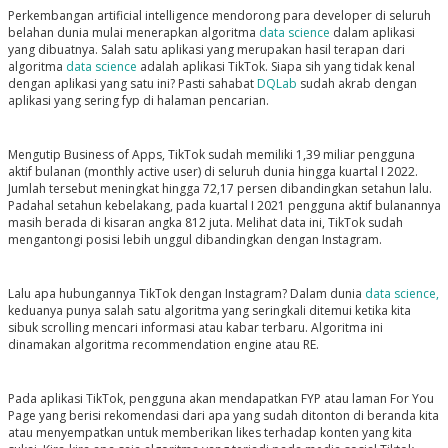
Perkembangan artificial intelligence mendorong para developer di seluruh
belahan dunia mulai menerapkan algoritma
data science
dalam aplikasi
yang dibuatnya. Salah satu aplikasi yang merupakan hasil terapan dari
algoritma
data science
adalah aplikasi TikTok. Siapa sih yang tidak kenal
dengan aplikasi yang satu ini? Pasti sahabat
DQLab
sudah akrab dengan
aplikasi yang sering fyp di halaman pencarian.
Mengutip Business of Apps, TikTok sudah memiliki 1,39 miliar pengguna
aktif bulanan (monthly active user) di seluruh dunia hingga kuartal I 2022.
Jumlah tersebut meningkat hingga 72,17 persen dibandingkan setahun lalu.
Padahal setahun kebelakang, pada kuartal I 2021 pengguna aktif bulanannya
masih berada di kisaran angka 812 juta. Melihat data ini, TikTok sudah
mengantongi posisi lebih unggul dibandingkan dengan Instagram.
Lalu apa hubungannya TikTok dengan Instagram? Dalam dunia
data science,
keduanya punya salah satu algoritma yang seringkali ditemui ketika kita
sibuk scrolling mencari informasi atau kabar terbaru. Algoritma ini
dinamakan algoritma recommendation engine atau RE.
Pada aplikasi TikTok, pengguna akan mendapatkan FYP atau laman For You
Page yang berisi rekomendasi dari apa yang sudah ditonton di beranda kita
atau menyempatkan untuk memberikan likes terhadap konten yang kita