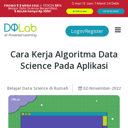
0
Hari
13
Jam
7
Menit
23
Detik
PROMO 8.8 MEGA SALE 
🎉
DISKON
98%
Belajar Data Science Bersertifikat,
6 BULAN hanya Rp 100K!
Chat Us Now
DAFTAR SEKARANG!
Login/Register
Cara Kerja Algoritma Data
Science Pada Aplikasi
Belajar Data Science di Rumah
02-November-2022