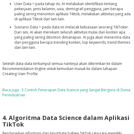
User Data = pada tahap ini, AI melakukan identifikasi tentang
pekerjaan, jenis kelamin, usia, demografi pengguna, jam berapa
paling sering menonton aplikasi Tiktok, melakukan aktivitas yang ada
di aplikasi Tiktok dan lain-lain.
Scenario Data = pada data ini melacak kebiasaan seorang TikToker.
Dari sini, AI akan merekam seluruh aktivitas mulai dari konten apa
yang paling sering ditonton dimanapun. AI juga akan menerima data
dari pengguna berupa trending konten, top keywords, trend themes
dan lain-lain.
Setelah data-data terkumpul semua nantinya akan dikirimkan ke dalam
Recommentdation Engine untuk kemudian masuk ke dalam tahapan
Creating User Profile.
Baca juga : 3 Contoh Penerapan Data Science yang Sangat Berguna di Dunia
Perindustrian
4. Algoritma Data Science dalam Aplikasi
TikTok
Berdasarkan informasi dari HootSuite bahwa TikTok rata-rata memiliki