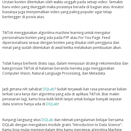
Urutan konten ditentukan oleh waktu unggah pada setiap video. Semakin
baru video yang diunggah maka posisinya berada di bagian atas. Kreator
biasanya juga menyematkan video yang paling populer agar tetap
bertengger di posisi atas.
TikTok menggunakan algoritma machine learning untuk mengatur
personalisasi konten yang ada pada FYP atau For You Page. Feed
dipersonalisasi sesuai dengan konten yang disukai oleh pengguna dan
minat yang sudah ditentukan di awal ketika melakukan pembuatan akun.
Tidak hanya berhenti disitu saja, dalam menyusun strategi rekomendasi dan
kategorisasi TikTok di halaman beranda mereka juga menggunakan
Computer Vision, Natural Language Processing, dan Metadata.
Jadi gimana nih sahabat
DQLab
? Sudah terjawab kan rasa penasaran kalian
terkait cara kerja dari algoritma yang ada di aplikasi TikTok. Biar makin
penasaran lagi, kamu bisa kulik lebih lanjut untuk belajar banyak seputar
data science hanya ada di
DQLab
!
Kunjungi langsung situs
DQLab
dan nikmati pengalaman belajar bersama
DQLab dengan mengakses module gratis "Introduction to Data Science".
Kamu bisa mulai memperdalam ilmu kamu mengenai algoritma Machine