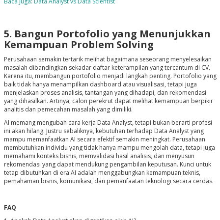
Baca Juga: Data Analyst vs Data Scientist
5. Bangun Portofolio yang Menunjukkan
Kemampuan Problem Solving
Perusahaan semakin tertarik melihat bagaimana seseorang menyelesaikan
masalah dibandingkan sekadar daftar keterampilan yang tercantum di CV.
Karena itu, membangun portofolio menjadi langkah penting. Portofolio yang
baik tidak hanya menampilkan dashboard atau visualisasi, tetapi juga
menjelaskan proses analisis, tantangan yang dihadapi, dan rekomendasi
yang dihasilkan. Artinya, calon perekrut dapat melihat kemampuan berpikir
analitis dan pemecahan masalah yang dimiliki.
AI memang mengubah cara kerja Data Analyst, tetapi bukan berarti profesi
ini akan hilang. Justru sebaliknya, kebutuhan terhadap Data Analyst yang
mampu memanfaatkan AI secara efektif semakin meningkat. Perusahaan
membutuhkan individu yang tidak hanya mampu mengolah data, tetapi juga
memahami konteks bisnis, memvalidasi hasil analisis, dan menyusun
rekomendasi yang dapat mendukung pengambilan keputusan. Kunci untuk
tetap dibutuhkan di era AI adalah menggabungkan kemampuan teknis,
pemahaman bisnis, komunikasi, dan pemanfaatan teknologi secara cerdas.
FAQ