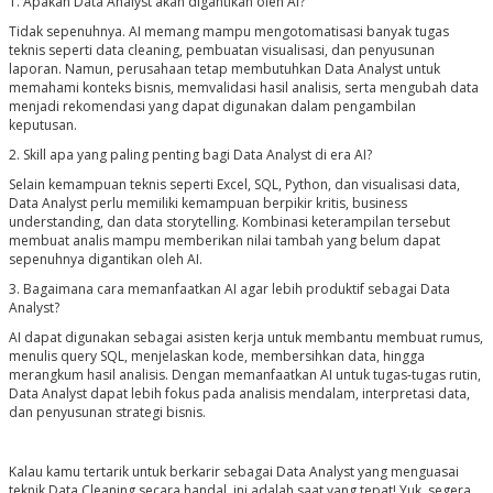
1. Apakah Data Analyst akan digantikan oleh AI?
Tidak sepenuhnya. AI memang mampu mengotomatisasi banyak tugas
teknis seperti data cleaning, pembuatan visualisasi, dan penyusunan
laporan. Namun, perusahaan tetap membutuhkan Data Analyst untuk
memahami konteks bisnis, memvalidasi hasil analisis, serta mengubah data
menjadi rekomendasi yang dapat digunakan dalam pengambilan
keputusan.
2. Skill apa yang paling penting bagi Data Analyst di era AI?
Selain kemampuan teknis seperti Excel, SQL, Python, dan visualisasi data,
Data Analyst perlu memiliki kemampuan berpikir kritis, business
understanding, dan data storytelling. Kombinasi keterampilan tersebut
membuat analis mampu memberikan nilai tambah yang belum dapat
sepenuhnya digantikan oleh AI.
3. Bagaimana cara memanfaatkan AI agar lebih produktif sebagai Data
Analyst?
AI dapat digunakan sebagai asisten kerja untuk membantu membuat rumus,
menulis query SQL, menjelaskan kode, membersihkan data, hingga
merangkum hasil analisis. Dengan memanfaatkan AI untuk tugas-tugas rutin,
Data Analyst dapat lebih fokus pada analisis mendalam, interpretasi data,
dan penyusunan strategi bisnis.
Kalau kamu tertarik untuk berkarir sebagai Data Analyst yang menguasai
teknik Data Cleaning secara handal, ini adalah saat yang tepat! Yuk, segera