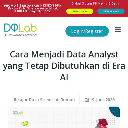
0
Hari
3
Jam
58
Menit
12
Detik
PROMO 8.8 MEGA SALE 
🎉
DISKON
98%
Belajar Data Science Bersertifikat,
6 BULAN hanya Rp 100K!
Chat Us Now
DAFTAR SEKARANG!
Login/Register
Cara Menjadi Data Analyst
yang Tetap Dibutuhkan di Era
AI
Belajar Data Science di Rumah
19-Juni-2026