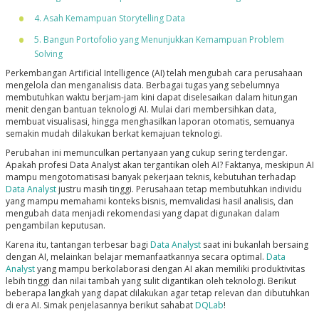
4. Asah Kemampuan Storytelling Data
5. Bangun Portofolio yang Menunjukkan Kemampuan Problem
Solving
Perkembangan Artificial Intelligence (AI) telah mengubah cara perusahaan
mengelola dan menganalisis data. Berbagai tugas yang sebelumnya
membutuhkan waktu berjam-jam kini dapat diselesaikan dalam hitungan
menit dengan bantuan teknologi AI. Mulai dari membersihkan data,
membuat visualisasi, hingga menghasilkan laporan otomatis, semuanya
semakin mudah dilakukan berkat kemajuan teknologi.
Perubahan ini memunculkan pertanyaan yang cukup sering terdengar.
Apakah profesi Data Analyst akan tergantikan oleh AI? Faktanya, meskipun AI
mampu mengotomatisasi banyak pekerjaan teknis, kebutuhan terhadap
Data Analyst
justru masih tinggi. Perusahaan tetap membutuhkan individu
yang mampu memahami konteks bisnis, memvalidasi hasil analisis, dan
mengubah data menjadi rekomendasi yang dapat digunakan dalam
pengambilan keputusan.
Karena itu, tantangan terbesar bagi
Data Analyst
saat ini bukanlah bersaing
dengan AI, melainkan belajar memanfaatkannya secara optimal.
Data
Analyst
yang mampu berkolaborasi dengan AI akan memiliki produktivitas
lebih tinggi dan nilai tambah yang sulit digantikan oleh teknologi. Berikut
beberapa langkah yang dapat dilakukan agar tetap relevan dan dibutuhkan
di era AI. Simak penjelasannya berikut sahabat
DQLab
!