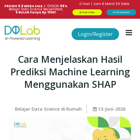
0
Hari
1
Jam
8
Menit
58
Detik
PROMO 8.8 MEGA SALE 
🎉
DISKON
98%
Belajar Data Science Bersertifikat,
6 BULAN hanya Rp 100K!
Chat Us Now
DAFTAR SEKARANG!
Login/Register
Cara Menjelaskan Hasil
Prediksi Machine Learning
Menggunakan SHAP
Belajar Data Science di Rumah
13-Juni-2026