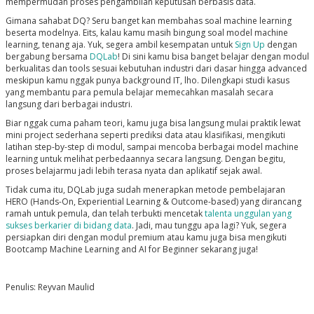
mempermudah proses pengambilan keputusan berbasis data.
Gimana sahabat DQ? Seru banget kan membahas soal machine learning
beserta modelnya. Eits, kalau kamu masih bingung soal model machine
learning, tenang aja. Yuk, segera ambil kesempatan untuk
Sign Up
dengan
bergabung bersama
DQLab
! Di sini kamu bisa banget belajar dengan modul
berkualitas dan tools sesuai kebutuhan industri dari dasar hingga advanced
meskipun kamu nggak punya background IT, lho. Dilengkapi studi kasus
yang membantu para pemula belajar memecahkan masalah secara
langsung dari berbagai industri.
Biar nggak cuma paham teori, kamu juga bisa langsung mulai praktik lewat
mini project sederhana seperti prediksi data atau klasifikasi, mengikuti
latihan step-by-step di modul, sampai mencoba berbagai model machine
learning untuk melihat perbedaannya secara langsung. Dengan begitu,
proses belajarmu jadi lebih terasa nyata dan aplikatif sejak awal.
Tidak cuma itu, DQLab juga sudah menerapkan metode pembelajaran
HERO (Hands-On, Experiential Learning & Outcome-based) yang dirancang
ramah untuk pemula, dan telah terbukti mencetak
talenta unggulan yang
sukses berkarier di bidang data
. Jadi, mau tunggu apa lagi? Yuk, segera
persiapkan diri dengan modul premium atau kamu juga bisa mengikuti
Bootcamp Machine Learning and AI for Beginner sekarang juga!
Penulis: Reyvan Maulid