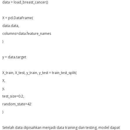
data = load_breast_cancer()
X = pd.DataFrame(
data.data,
columns=data.feature_names
)
y = data.target
X_train, X_test, y_train, y_test = train_test_split(
X,
y,
test_size=0.2,
random_state=42
)
Setelah data dipisahkan menjadi data training dan testing, model dapat