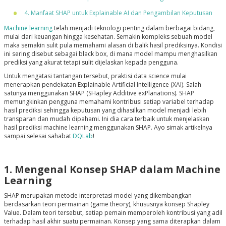
4. Manfaat SHAP untuk Explainable AI dan Pengambilan Keputusan
Machine learning
telah menjadi teknologi penting dalam berbagai bidang,
mulai dari keuangan hingga kesehatan. Semakin kompleks sebuah model
maka semakin sulit pula memahami alasan di balik hasil prediksinya. Kondisi
ini sering disebut sebagai black box, di mana model mampu menghasilkan
prediksi yang akurat tetapi sulit dijelaskan kepada pengguna.
Untuk mengatasi tantangan tersebut, praktisi data science mulai
menerapkan pendekatan Explainable Artificial Intelligence (XAI). Salah
satunya menggunakan SHAP (SHapley Additive exPlanations). SHAP
memungkinkan pengguna memahami kontribusi setiap variabel terhadap
hasil prediksi sehingga keputusan yang dihasilkan model menjadi lebih
transparan dan mudah dipahami. Ini dia cara terbaik untuk menjelaskan
hasil prediksi machine learning menggunakan SHAP. Ayo simak artikelnya
sampai selesai sahabat
DQLab
!
1. Mengenal Konsep SHAP dalam Machine
Learning
SHAP merupakan metode interpretasi model yang dikembangkan
berdasarkan teori permainan (game theory), khususnya konsep Shapley
Value. Dalam teori tersebut, setiap pemain memperoleh kontribusi yang adil
terhadap hasil akhir suatu permainan. Konsep yang sama diterapkan dalam