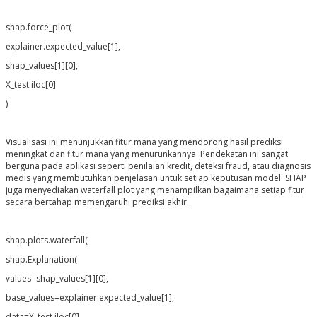
shap.force_plot(
explainer.expected_value[1],
shap_values[1][0],
X_test.iloc[0]
)
Visualisasi ini menunjukkan fitur mana yang mendorong hasil prediksi
meningkat dan fitur mana yang menurunkannya. Pendekatan ini sangat
berguna pada aplikasi seperti penilaian kredit, deteksi fraud, atau diagnosis
medis yang membutuhkan penjelasan untuk setiap keputusan model. SHAP
juga menyediakan waterfall plot yang menampilkan bagaimana setiap fitur
secara bertahap memengaruhi prediksi akhir.
shap.plots.waterfall(
shap.Explanation(
values=shap_values[1][0],
base_values=explainer.expected_value[1],
data=X_test.iloc[0],