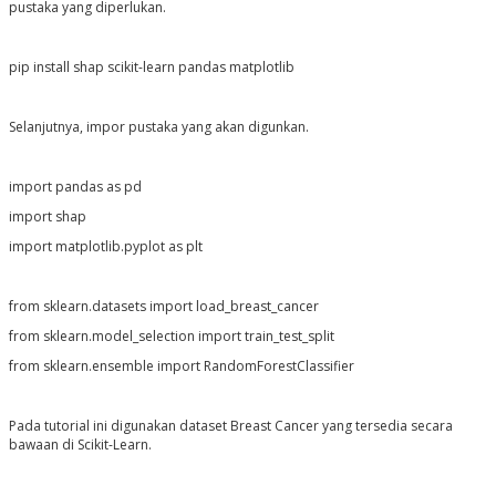
pustaka yang diperlukan.
pip install shap scikit-learn pandas matplotlib
Selanjutnya, impor pustaka yang akan digunkan.
import pandas as pd
import shap
import matplotlib.pyplot as plt
from sklearn.datasets import load_breast_cancer
from sklearn.model_selection import train_test_split
from sklearn.ensemble import RandomForestClassifier
Pada tutorial ini digunakan dataset Breast Cancer yang tersedia secara
bawaan di Scikit-Learn.