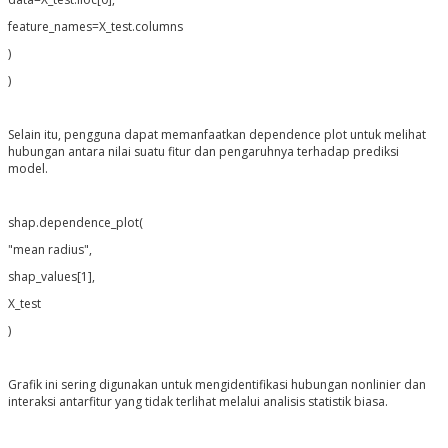
feature_names=X_test.columns
)
)
Selain itu, pengguna dapat memanfaatkan dependence plot untuk melihat
hubungan antara nilai suatu fitur dan pengaruhnya terhadap prediksi
model.
shap.dependence_plot(
"mean radius",
shap_values[1],
X_test
)
Grafik ini sering digunakan untuk mengidentifikasi hubungan nonlinier dan
interaksi antarfitur yang tidak terlihat melalui analisis statistik biasa.