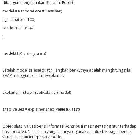
dibangun menggunakan Random Forest.
model = RandomForestClassifier(
n_estimators=100,
random_state=42
)
model.fit(X_train, y_train)
Setelah model selesai dilatih, langkah berikutnya adalah menghitung nilai
SHAP menggunakan TreeExplainer.
explainer = shap.TreeExplainer(model)
shap_values = explainer.shap_values(X_test)
Objek shap_values berisi informasi kontribusi masing-masing fitur terhadap
hasil prediksi. Nilai inilah yang nantinya digunakan untuk berbagai bentuk
visualisasi dan interpretasi model.