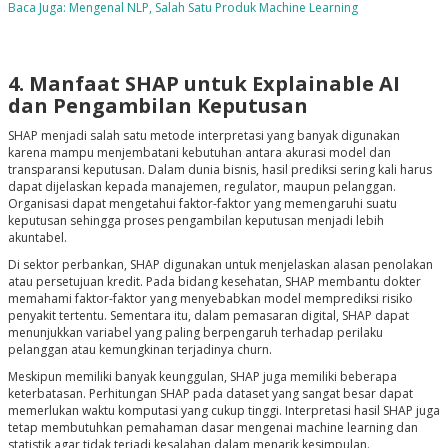
Baca Juga: Mengenal NLP, Salah Satu Produk Machine Learning
4. Manfaat SHAP untuk Explainable AI
dan Pengambilan Keputusan
SHAP menjadi salah satu metode interpretasi yang banyak digunakan
karena mampu menjembatani kebutuhan antara akurasi model dan
transparansi keputusan. Dalam dunia bisnis, hasil prediksi sering kali harus
dapat dijelaskan kepada manajemen, regulator, maupun pelanggan.
Organisasi dapat mengetahui faktor-faktor yang memengaruhi suatu
keputusan sehingga proses pengambilan keputusan menjadi lebih
akuntabel.
Di sektor perbankan, SHAP digunakan untuk menjelaskan alasan penolakan
atau persetujuan kredit. Pada bidang kesehatan, SHAP membantu dokter
memahami faktor-faktor yang menyebabkan model memprediksi risiko
penyakit tertentu. Sementara itu, dalam pemasaran digital, SHAP dapat
menunjukkan variabel yang paling berpengaruh terhadap perilaku
pelanggan atau kemungkinan terjadinya churn.
Meskipun memiliki banyak keunggulan, SHAP juga memiliki beberapa
keterbatasan. Perhitungan SHAP pada dataset yang sangat besar dapat
memerlukan waktu komputasi yang cukup tinggi. Interpretasi hasil SHAP juga
tetap membutuhkan pemahaman dasar mengenai machine learning dan
statistik agar tidak terjadi kesalahan dalam menarik kesimpulan.