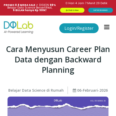
0
Hari
4
Jam
7
Menit
29
Detik
PROMO 8.8 MEGA SALE 
🎉
DISKON
98%
Belajar Data Science Bersertifikat,
6 BULAN hanya Rp 100K!
Chat Us Now
DAFTAR SEKARANG!
Login/Register
Cara Menyusun Career Plan
Data dengan Backward
Planning
Belajar Data Science di Rumah
06-Februari-2026