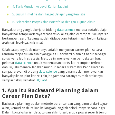
4. Tarik Mundur ke Level Karier Saat Ini
5. Susun Timeline dan Target Belajar yang Realistis
6. Selaraskan Proyek dan Portofolio dengan Tujuan Akhir
Banyak orang yang bekerja di bidang
data science
merasa sudah belajar
banyak hal, tetapi kariernya terasa stuck alias jalan di tempat. Skill-nya sih
bertambah, sertifikat juga sudah didapatkan, tetapi masih belum keliatan
arah naik levelnya. Kok bisa?
Salah satu penyebab utamanya adalah menyusun career plan secara
random tanpa tujuan akhir yang jelas. Backward planning hadir sebagai
solusi yang lebih strategis. Metode ini menawarkan pendekatan bagi
pelamar
data science
untuk menentukan posisi karier impian terlebih
dahulu, lalu menarik langkah mundur secara sistematis. Pendekatan ini
sangat relevan di bidang
data science
yang dinamis dan menawarkan
banyak pilihan jalur karier. Lalu, bagaimana caranya? Simak artikelnya
sampai habis, sahabat
DQLab
!
1. Apa itu Backward Planning dalam
Career Plan Data?
Backward planning adalah metode perencanaan yang dimulai dari tujuan
akhir, kemudian diuraikan ke langkah-langkah sebelumnya secara logis.
Dalam konteks karier data, tujuan akhir bisa berupa posisi seperti Senior