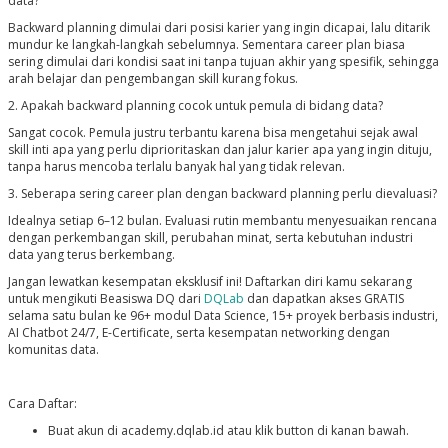
data?
Backward planning dimulai dari posisi karier yang ingin dicapai, lalu ditarik
mundur ke langkah-langkah sebelumnya. Sementara career plan biasa
sering dimulai dari kondisi saat ini tanpa tujuan akhir yang spesifik, sehingga
arah belajar dan pengembangan skill kurang fokus.
2. Apakah backward planning cocok untuk pemula di bidang data?
Sangat cocok. Pemula justru terbantu karena bisa mengetahui sejak awal
skill inti apa yang perlu diprioritaskan dan jalur karier apa yang ingin dituju,
tanpa harus mencoba terlalu banyak hal yang tidak relevan.
3. Seberapa sering career plan dengan backward planning perlu dievaluasi?
Idealnya setiap 6–12 bulan. Evaluasi rutin membantu menyesuaikan rencana
dengan perkembangan skill, perubahan minat, serta kebutuhan industri
data yang terus berkembang.
Jangan lewatkan kesempatan eksklusif ini! Daftarkan diri kamu sekarang
untuk mengikuti Beasiswa DQ dari
DQLab
dan dapatkan akses GRATIS
selama satu bulan ke 96+ modul Data Science, 15+ proyek berbasis industri,
AI Chatbot 24/7, E-Certificate, serta kesempatan networking dengan
komunitas data.
Cara Daftar:
Buat akun di academy.dqlab.id atau klik button di kanan bawah.