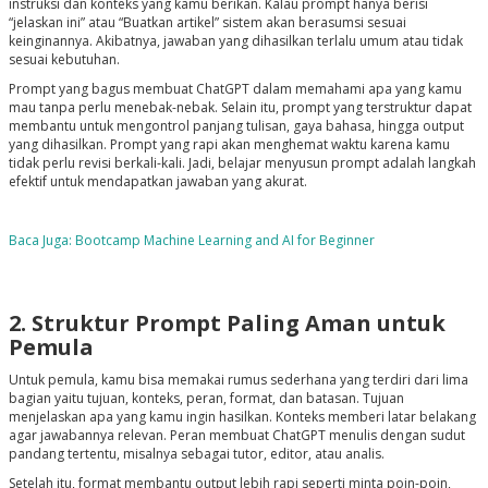
instruksi dan konteks yang kamu berikan. Kalau prompt hanya berisi
“jelaskan ini” atau “Buatkan artikel” sistem akan berasumsi sesuai
keinginannya. Akibatnya, jawaban yang dihasilkan terlalu umum atau tidak
sesuai kebutuhan.
Prompt yang bagus membuat ChatGPT dalam memahami apa yang kamu
mau tanpa perlu menebak-nebak. Selain itu, prompt yang terstruktur dapat
membantu untuk mengontrol panjang tulisan, gaya bahasa, hingga output
yang dihasilkan. Prompt yang rapi akan menghemat waktu karena kamu
tidak perlu revisi berkali-kali. Jadi, belajar menyusun prompt adalah langkah
efektif untuk mendapatkan jawaban yang akurat.
Baca Juga: Bootcamp Machine Learning and AI for Beginner
2. Struktur Prompt Paling Aman untuk
Pemula
Untuk pemula, kamu bisa memakai rumus sederhana yang terdiri dari lima
bagian yaitu tujuan, konteks, peran, format, dan batasan. Tujuan
menjelaskan apa yang kamu ingin hasilkan. Konteks memberi latar belakang
agar jawabannya relevan. Peran membuat ChatGPT menulis dengan sudut
pandang tertentu, misalnya sebagai tutor, editor, atau analis.
Setelah itu, format membantu output lebih rapi seperti minta poin-poin,