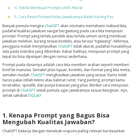
4. Teknik Membuat Prompt Lebih Akurat
5. Cara Revisi Prompt Kalau Jawabannya Masih Kurang Pas
Banyak pemula mengira
ChatGPT
akan otomatis memahami maksud kita,
padahal kualitas jawaban sangat bergantung pada cara kita menyusun
prompt. Prompt yang terlalu pendek atau terlalu umum sering membuat
jawaban melebar, kurang sesuai konteks, atau terasa “ngawang”. Akhirnya,
pengguna malah menyimpulkan
ChatGPT
tidak akurat, padahal masalahnya
ada pada instruksi yang diberikan. Kabar baiknya, menyusun prompt yang
tepat itu bisa dipelajari dengan rumus sederhana.
Prompt pada dasarnya adalah cara kita memberi arahan seperti memberi
brief ke manusia. Semakin jelas tujuan, konteks, dan format yang kita minta,
semakin mudah
ChatGPT
menghasilkan jawaban yang sesuai. Kamu tidak
harus pakai istilah teknis atau kalimat rumit. Yang penting, prompt kamu
terstruktur, spesifik, dan punya batasan yang jelas. Berikut cara menyusun
prompt di
ChatGPT
untuk pemula agar jawabannya sesuai keinginan. Ayo,
simak sahabat
DQLab
!
1. Kenapa Prompt yang Bagus Bisa
Mengubah Kualitas Jawaban?
ChatGPT bekerja dengan menebak respons paling relevan berdasarkan