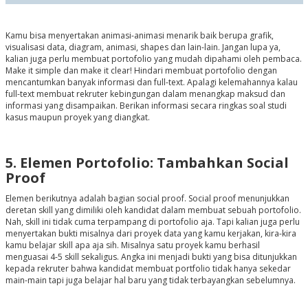
Kamu bisa menyertakan animasi-animasi menarik baik berupa grafik,
visualisasi data, diagram, animasi, shapes dan lain-lain. Jangan lupa ya,
kalian juga perlu membuat portofolio yang mudah dipahami oleh pembaca.
Make it simple dan make it clear! Hindari membuat portofolio dengan
mencantumkan banyak informasi dan full-text. Apalagi kelemahannya kalau
full-text membuat rekruter kebingungan dalam menangkap maksud dan
informasi yang disampaikan. Berikan informasi secara ringkas soal studi
kasus maupun proyek yang diangkat.
5. Elemen Portofolio: Tambahkan Social
Proof
Elemen berikutnya adalah bagian social proof. Social proof menunjukkan
deretan skill yang dimiliki oleh kandidat dalam membuat sebuah portofolio.
Nah, skill ini tidak cuma terpampang di portofolio aja. Tapi kalian juga perlu
menyertakan bukti misalnya dari proyek data yang kamu kerjakan, kira-kira
kamu belajar skill apa aja sih. Misalnya satu proyek kamu berhasil
menguasai 4-5 skill sekaligus. Angka ini menjadi bukti yang bisa ditunjukkan
kepada rekruter bahwa kandidat membuat portfolio tidak hanya sekedar
main-main tapi juga belajar hal baru yang tidak terbayangkan sebelumnya.