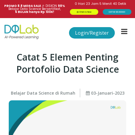
0
Hari
23
Jam
5
Menit
39
Detik
PROMO 8.8 MEGA SALE 
🎉
DISKON
98%
Belajar Data Science Bersertifikat,
6 BULAN hanya Rp 100K!
Chat Us Now
DAFTAR SEKARANG!
Login/Register
Catat 5 Elemen Penting
Portofolio Data Science
Belajar Data Science di Rumah
03-Januari-2023