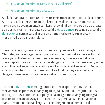
5. Elemen Portofolio: Tambahkan Social Proof
6. Elemen Portofolio: Contact Us
Adakah diantara sahabat DQLab yang ingin mencari kerja pada akhir tahun?
Apa justru coba peruntungan cari kerja di awal tahun 2023 nanti? Kalau
kamu punya bayangan untuk cari kerja di awal tahun nanti pada posisi data,
ada baiknya kamu mulai untuk portofolio
data science
. Pasalnya portofolio
data science
sangat terpakai di dunia kerja jika kamu berniat untuk
mengambil posisi industri data.
Ibarat kata begini, misalkan kamu naik bis tujuan Jakarta dari Surabaya.
Otomatis, kamu sebagai penumpang akan memperkirakan berapa banyak
biaya yang dikeluarkan untuk mencapai kesana, rute-rute yang dilewati
mana saja dan lain-lain. Sama halnya dengan portofolio teman-teman, kamu
akan dihadapkan sebuah masalah yang harus dipecahkan sendiri. Dengan
adanya portofolio ini bisa membantu kandidat nantinya saat bekerja
dengan phase tertentu baik secara individu maupun tim.
Portofolio
data science
menggambarkan kecakapan kandidat untuk
menyelesaikan permasalahan yang diangkat. Kandidat mengombinasikan
berbagai tools, code dan alur penyelesaian agar masalah yang diangkat
bisa terpecahkan solusinya. Tidak heran bila perusahaan multinasional,
startup, maupun rekanan kerjasama luar negeri mulai meminta calon