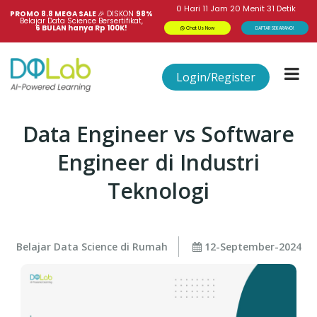
0
Hari
11
Jam
20
Menit
31
Detik
PROMO 8.8 MEGA SALE 
🎉
DISKON
98%
Belajar Data Science Bersertifikat,
6 BULAN hanya Rp 100K!
Chat Us Now
DAFTAR SEKARANG!
Login/Register
Data Engineer vs Software
Engineer di Industri
Teknologi
Belajar Data Science di Rumah
12-September-2024