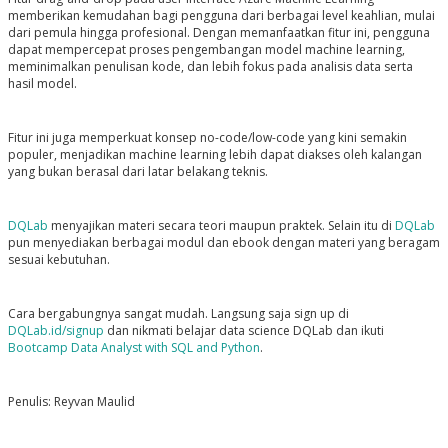
memberikan kemudahan bagi pengguna dari berbagai level keahlian, mulai
dari pemula hingga profesional. Dengan memanfaatkan fitur ini, pengguna
dapat mempercepat proses pengembangan model machine learning,
meminimalkan penulisan kode, dan lebih fokus pada analisis data serta
hasil model.
Fitur ini juga memperkuat konsep no-code/low-code yang kini semakin
populer, menjadikan machine learning lebih dapat diakses oleh kalangan
yang bukan berasal dari latar belakang teknis.
DQLab
menyajikan materi secara teori maupun praktek. Selain itu di
DQLab
pun menyediakan berbagai modul dan ebook dengan materi yang beragam
sesuai kebutuhan.
Cara bergabungnya sangat mudah. Langsung saja sign up di
DQLab.id/signup
dan nikmati belajar data science DQLab dan ikuti
Bootcamp Data Analyst with SQL and Python
.
Penulis: Reyvan Maulid