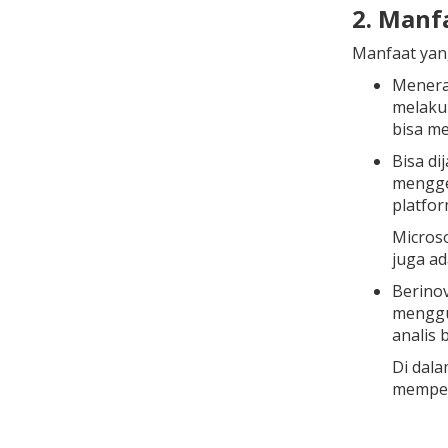
2. Manf
Manfaat yan
Menerap
melakuk
bisa me
Bisa di
mengge
platfo
Microso
juga ad
Berinov
menggun
analis
Di dala
memper