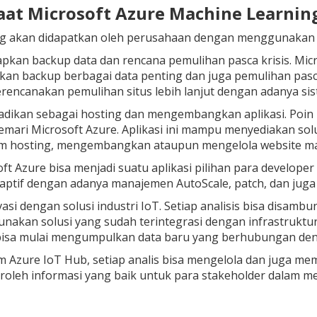
aat Microsoft Azure Machine Learnin
g akan didapatkan oleh perusahaan dengan menggunakan Mi
kan backup data dan rencana pemulihan pasca krisis. Mic
an backup berbagai data penting dan juga pemulihan pasca k
rencanakan pemulihan situs lebih lanjut dengan adanya si
jadikan sebagai hosting dan mengembangkan aplikasi.
Poin 
mari Microsoft Azure. Aplikasi ini mampu menyediakan so
rm hosting, mengembangkan ataupun mengelola website m
ft Azure bisa menjadi suatu aplikasi pilihan para develope
aptif dengan adanya manajemen AutoScale, patch, dan juga 
asi dengan solusi industri IoT.
Setiap analisis bisa disamb
akan solusi yang sudah terintegrasi dengan infrastruktu
 bisa mulai mengumpulkan data baru yang berhubungan de
m Azure IoT Hub, setiap analis bisa mengelola dan juga me
oleh informasi yang baik untuk para
stakeholder
dalam me