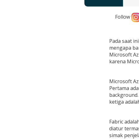
Follow
Pada saat in
mengapa ban
Microsoft Az
karena Micro
Microsoft A
Pertama ad
background
ketiga adala
Fabric adala
diatur terma
simak penjel