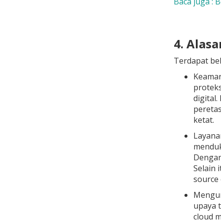
Baca juga : 
4. Alas
Terdapat beb
Keaman
proteks
digital
pereta
ketat.
Layanan
menduku
Dengan 
Selain 
source 
Mengura
upaya t
cloud m