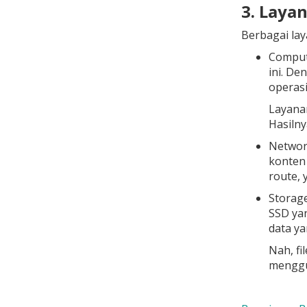
3. Laya
Berbagai lay
Comput
ini. D
operasi
Layanan
Hasilny
Networ
konten
route,
Storage
SSD ya
data ya
Nah, fi
menggu