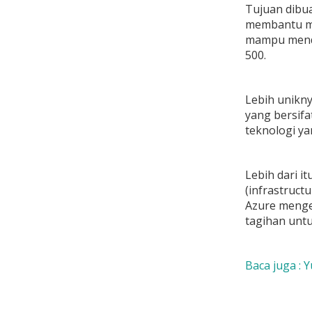
Tujuan dibua
membantu me
mampu menduk
500.
Lebih unikny
yang bersif
teknologi ya
Lebih dari i
(infrastructu
Azure menge
tagihan unt
Baca juga :
Y