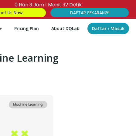
0
Hari
3
Jam
1
Menit
31
Detik
at Us Now
DAFTAR SEKARANG!
Pricing Plan
About DQLab
Daftar / Masuk
hine Learning