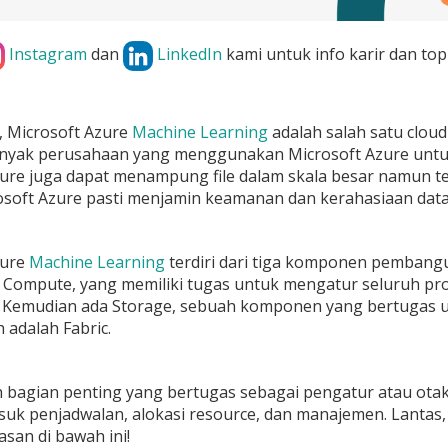
Instagram
dan
LinkedIn
kami untuk info karir dan top
i, Microsoft Azure
Machine Learning
adalah salah satu cloud 
yak perusahaan yang menggunakan Microsoft Azure untuk m
ure juga dapat menampung file dalam skala besar namun tet
soft Azure pasti menjamin keamanan dan kerahasiaan data
zure
Machine Learning
terdiri dari tiga komponen pembang
a
Compute,
yang memiliki tugas untuk mengatur seluruh pr
.
Kemudian ada
Storage,
sebuah komponen yang bertugas u
h adalah Fabric.
h bagian penting yang bertugas sebagai pengatur atau otak
suk penjadwalan, alokasi resource, dan manajemen. Lanta
asan di bawah ini!