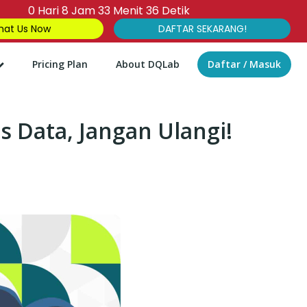
0
Hari
8
Jam
33
Menit
35
Detik
at Us Now
DAFTAR SEKARANG!
Pricing Plan
About DQLab
Daftar / Masuk
s Data, Jangan Ulangi!