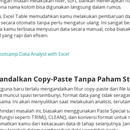
engan mudah melakukan filter, sort, bahkan menerapkan fo
rena nama kolom bisa digunakan langsung dalam rumus.
itu, Excel Table memudahkan kamu melakukan pembaruan dat
secara otomatis tanpa perlu mengatur ulang. Ini sangat ber
ika kamu terbiasa menyusun data secara manual, coba bias
 yang rapi dan efisien.
ootcamp Data Analyst with Excel
andalkan Copy-Paste Tanpa Paham St
una baru terlalu mengandalkan fitur copy-paste dari file
sa muncul spasi tersembunyi, format data yang tidak sera
ama. Ini akan menyulitkan saat melakukan analisis, terutam
ndari masalah ini, biasakan menggunakan Paste Special saat
ungsi seperti TRIM(), CLEAN(), dan konversi format untuk
matkan kamu dari kekacauan data di tahap selanjutnya. Ja