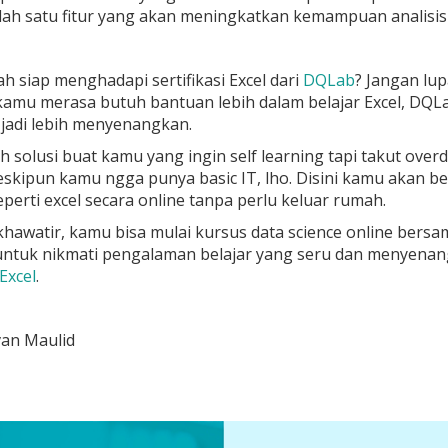
alah satu fitur yang akan meningkatkan kemampuan analisis 
h siap menghadapi sertifikasi Excel dari
DQLab
? Jangan lu
 kamu merasa butuh bantuan lebih dalam belajar Excel, DQ
r jadi lebih menyenangkan.
 solusi buat kamu yang ingin self learning tapi takut overd
kipun kamu ngga punya basic IT, lho. Disini kamu akan belaj
eperti excel secara online tanpa perlu keluar rumah.
 khawatir, kamu bisa mulai kursus data science online bers
 untuk nikmati pengalaman belajar yang seru dan menyenan
Excel
.
van Maulid