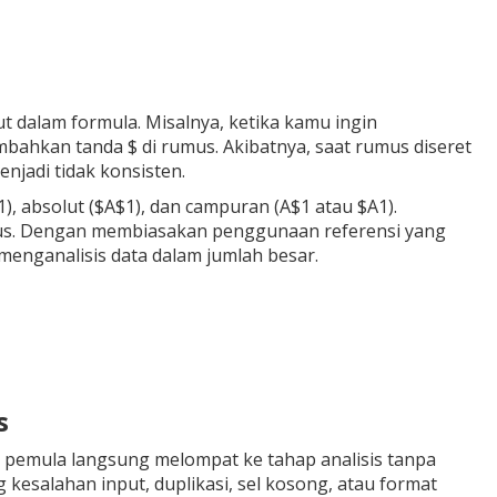
 dalam formula. Misalnya, ketika kamu ingin
bahkan tanda $ di rumus. Akibatnya, saat rumus diseret
njadi tidak konsisten.
1), absolut ($A$1), dan campuran (A$1 atau $A1).
us. Dengan membiasakan penggunaan referensi yang
 menganalisis data dalam jumlah besar.
s
ak pemula langsung melompat ke tahap analisis tanpa
esalahan input, duplikasi, sel kosong, atau format