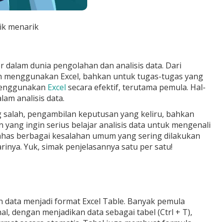
ik menarik
 dalam dunia pengolahan dan analisis data. Dari
nah menggunakan Excel, bahkan untuk tugas-tugas yang
 menggunakan
Excel
secara efektif, terutama pemula. Hal-
lam analisis data.
 salah, pengambilan keputusan yang keliru, bahkan
n yang ingin serius belajar analisis data untuk mengenali
mbahas berbagai kesalahan umum yang sering dilakukan
inya. Yuk, simak penjelasannya satu per satu!
 data menjadi format Excel Table. Banyak pemula
al, dengan menjadikan data sebagai tabel (Ctrl + T),