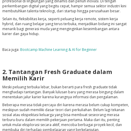
profesional di lingkungan yang dinamis dan penuh inovasi. Di tengah
perkembangan digital yang begitu cepat, hampir semua sektor industri kini
membutuhkan talenta teknologi, dari startup hingga perusahaan besar.
Selain itu, fleksibilitas kerja, seperti peluang kerja remote, sistem kerja
hybrid, dan ruang belajar yang terus terbuka, menjadikan bidang ini sangat
menarik bagi generasi muda yang menginginkan keseimbangan antara
karier dan gaya hidup.
Baca juga:
Bootcamp Machine Learning & AI for Beginner
2. Tantangan Fresh Graduate dalam
Memilih Karir
Meski peluang terbuka lebar, bukan berarti para fresh graduate tidak
menghadapi tantangan. Banyak lulusan baru yang merasa bingung dalam
menentukan jalur karier karena kurangnya informasi dan pengalaman.
Beberapa merasa tidak percaya diri karena merasa belum cukup kompeten,
meskipun sudah memiliki dasar teori dari perkuliahan. Belum lagi tekanan
sosial atau ekspektasi keluarga yang bisa membuat seseorang merasa
terburu-buru dalam memilih pekerjaan pertama.
Maka dari itu, penting
untuk mulai eksplorasi secara aktif, mencoba berbagai proyek kecil, dan
membuka diri terhadap pembelajaran yang berkelanjutan.