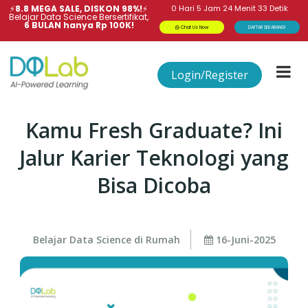
⚡
8.8 MEGA SALE, DISKON 98%!
⚡
0
Hari
5
Jam
24
Menit
32
Detik
Belajar Data Science Bersertifikat,
6 BULAN hanya Rp 100K!
Chat Us Now
DAFTAR SEKARANG!
Login/Register
Kamu Fresh Graduate? Ini
Jalur Karier Teknologi yang
Bisa Dicoba
Belajar Data Science di Rumah
16-Juni-2025