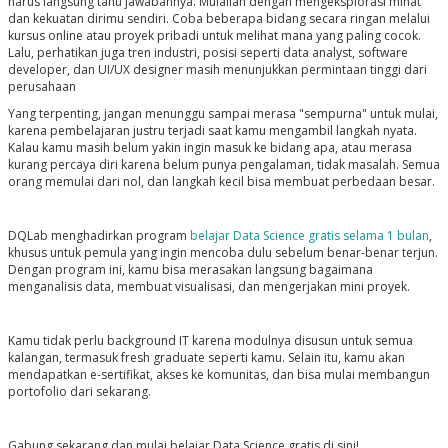
harus langsung tahu jawabannya. Mulailah dengan mengeksplorasi minat
dan kekuatan dirimu sendiri.
Coba beberapa bidang secara ringan melalui
kursus online atau proyek pribadi untuk melihat mana yang paling cocok.
Lalu, perhatikan juga tren industri, posisi seperti data analyst, software
developer, dan UI/UX designer masih menunjukkan permintaan tinggi dari
perusahaan
Yang terpenting, jangan menunggu sampai merasa "sempurna" untuk mulai,
karena pembelajaran justru terjadi saat kamu mengambil langkah nyata.
Kalau kamu masih belum yakin ingin masuk ke bidang apa, atau merasa
kurang percaya diri karena belum punya pengalaman, tidak masalah. Semua
orang memulai dari nol, dan langkah kecil bisa membuat perbedaan besar.
DQLab menghadirkan program
belajar Data Science gratis selama 1 bulan
,
khusus untuk pemula yang ingin mencoba dulu sebelum benar-benar terjun.
Dengan program ini, kamu bisa merasakan langsung bagaimana
menganalisis data, membuat visualisasi, dan mengerjakan mini proyek.
Kamu tidak perlu background IT karena modulnya disusun untuk semua
kalangan, termasuk fresh graduate seperti kamu. Selain itu, kamu akan
mendapatkan e-sertifikat, akses ke komunitas, dan bisa mulai membangun
portofolio dari sekarang.
Gabung sekarang dan mulai belajar Data Science gratis di sini!