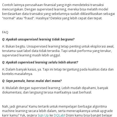
Contoh lainnya perusahaan finansial yang ingin mendeteksi transaksi
mencurigakan. Dengan supervised learning, mereka bisa melatih model
berdasarkan data transaksi yang sebelumnya sudah diklasifikasikan sebagai
"normal" atau "fraud". Hasilnya? Deteksi yang lebih cepat dan tepat.
FAQ
Q: Apakah unsupervised learning tidak berguna?
A: Bukan begitu. Unsupervised learning tetap penting untuk eksplorasi awal,
terutama saat label data tidak tersedia. Tapi untuk performa yang terukur,
supervised learning masih lebih unggul.
Q: Apakah supervised learning selalu lebih akurat?
A: Dalam banyak kasus, ya. Tapi ini tetap tergantung pada kualitas data dan
konteks masalahnya.
Q: Saya pemula, harus mulai dari mana?
A: Mulailah dengan supervised learning. Lebih mudah dipahami, banyak
dokumentasi, dan langsung terasa manfaatnya saat berhasil.
Nah, jadi gimana? Kamu tertarik untuk mempelajari
berbagai algoritma
machine learning
secara lebih dalam, serta menerapkannya untuk upgrade
karir kamu? Yuk, segera
Sign Up
ke
DQLab
! Disini kamu bisa banget belajar