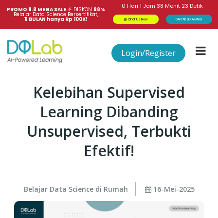
0
Hari
1
Jam
38
Menit
23
Detik
PROMO 8.8 MEGA SALE 
🎉
DISKON
98%
Belajar Data Science Bersertifikat,
6 BULAN hanya Rp 100K!
Chat Us Now
DAFTAR SEKARANG!
Login/Register
Kelebihan Supervised
Learning Dibanding
Unsupervised, Terbukti
Efektif!
Belajar Data Science di Rumah
16-Mei-2025