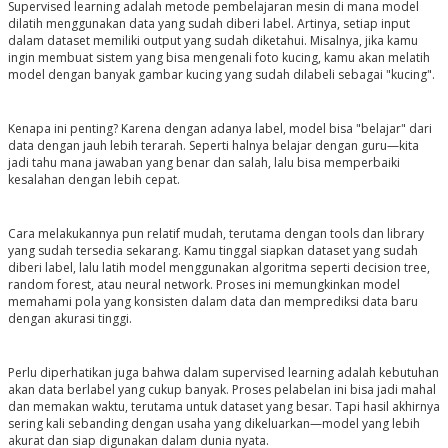
Supervised learning adalah metode pembelajaran mesin di mana model
dilatih menggunakan data yang sudah diberi label. Artinya, setiap input
dalam dataset memiliki output yang sudah diketahui. Misalnya, jika kamu
ingin membuat sistem yang bisa mengenali foto kucing, kamu akan melatih
model dengan banyak gambar kucing yang sudah dilabeli sebagai "kucing".
Kenapa ini penting? Karena dengan adanya label, model bisa "belajar" dari
data dengan jauh lebih terarah. Seperti halnya belajar dengan guru—kita
jadi tahu mana jawaban yang benar dan salah, lalu bisa memperbaiki
kesalahan dengan lebih cepat.
Cara melakukannya pun relatif mudah, terutama dengan tools dan library
yang sudah tersedia sekarang. Kamu tinggal siapkan dataset yang sudah
diberi label, lalu latih model menggunakan algoritma seperti decision tree,
random forest, atau neural network. Proses ini memungkinkan model
memahami pola yang konsisten dalam data dan memprediksi data baru
dengan akurasi tinggi.
Perlu diperhatikan juga bahwa dalam supervised learning adalah kebutuhan
akan data berlabel yang cukup banyak. Proses pelabelan ini bisa jadi mahal
dan memakan waktu, terutama untuk dataset yang besar. Tapi hasil akhirnya
sering kali sebanding dengan usaha yang dikeluarkan—model yang lebih
akurat dan siap digunakan dalam dunia nyata.