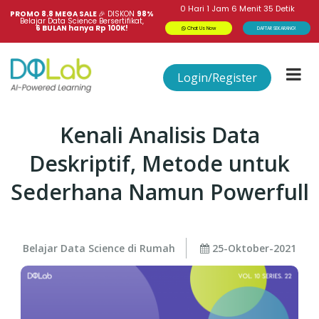
0
Hari
1
Jam
6
Menit
34
Detik
PROMO 8.8 MEGA SALE 
🎉
DISKON
98%
Belajar Data Science Bersertifikat,
6 BULAN hanya Rp 100K!
Chat Us Now
DAFTAR SEKARANG!
Login/Register
Kenali Analisis Data
Deskriptif, Metode untuk
Sederhana Namun Powerfull
Belajar Data Science di Rumah
25-Oktober-2021