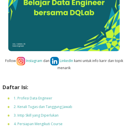
Follow
Instagram
dan
LinkedIn
kami untuk info karir dan topik
menarik
Daftar Isi:
1. Profesi Data Engineer
2. Kenali Tugas dan Tanggung Jawab
3. Intip Skill yang Diperlukan
4. Persiapan Mengikuti Course