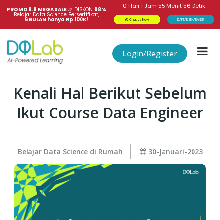
0
Hari
1
Jam
55
Menit
56
Detik
PROMO 8.8 MEGA SALE 
🎉
DISKON
98%
Belajar Data Science Bersertifikat,
6 BULAN hanya Rp 100K!
Chat Us Now
DAFTAR SEKARANG!
Login/Register
Kenali Hal Berikut Sebelum
Ikut Course Data Engineer
Belajar Data Science di Rumah
30-Januari-2023