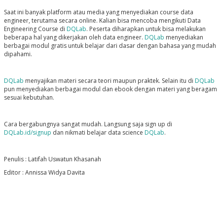
Saat ini banyak platform atau media yang menyediakan course data
engineer, terutama secara online. Kalian bisa mencoba mengikuti Data
Engineering Course di
DQLab
. Peserta diharapkan untuk bisa melakukan
beberapa hal yang dikerjakan oleh data engineer.
DQLab
menyediakan
berbagai modul gratis untuk belajar dari dasar dengan bahasa yang mudah
dipahami.
DQLab
menyajikan materi secara teori maupun praktek. Selain itu di
DQLab
pun menyediakan berbagai modul dan ebook dengan materi yang beragam
sesuai kebutuhan.
Cara bergabungnya sangat mudah. Langsung saja sign up di
DQLab.id/signup
dan nikmati belajar data science
DQLab
.
Penulis : Latifah Uswatun Khasanah
Editor : Annissa Widya Davita