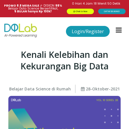
0
Hari
4
Jam
18
Menit
49
Detik
PROMO 8.8 MEGA SALE 
🎉
DISKON
98%
Belajar Data Science Bersertifikat,
6 BULAN hanya Rp 100K!
Chat Us Now
DAFTAR SEKARANG!
Login/Register
Kenali Kelebihan dan
Kekurangan Big Data
Belajar Data Science di Rumah
28-Oktober-2021