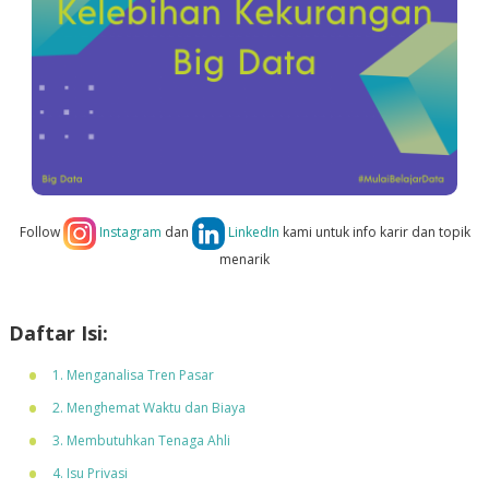
Follow
Instagram
dan
LinkedIn
kami untuk info karir dan topik
menarik
Daftar Isi:
1. Menganalisa Tren Pasar
2. Menghemat Waktu dan Biaya
3. Membutuhkan Tenaga Ahli
4. Isu Privasi