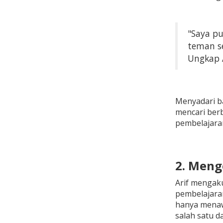
"Saya pu
teman se
Ungkap A
Menyadari ba
mencari ber
pembelajara
2. Meng
Arif mengak
pembelajaran
hanya menaw
salah satu da