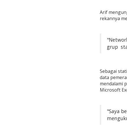
Arif mengun
rekannya men
"Network
grup sta
Sebagai stat
data pemera
mendalami p
Microsoft Ex
"Saya b
mengukur