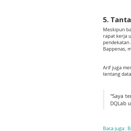
5. Tant
Meskipun bar
rapat kerja
pendekatan a
Bappenas, me
Arif juga me
tentang data
"Saya te
DQLab u
Baca juga : 