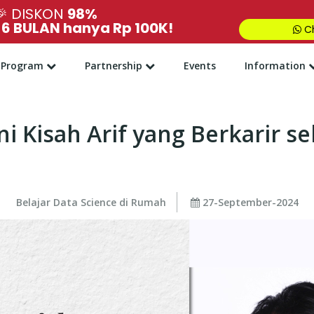
🎉
DISKON
98%
,
6 BULAN hanya Rp 100K!
Ch
Program
Partnership
Events
Information
i Kisah Arif yang Berkarir se
Belajar Data Science di Rumah
27-September-2024