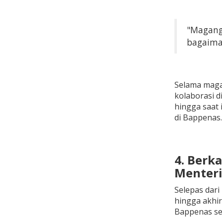
"Magang 
bagaiman
Selama magan
kolaborasi d
hingga saat 
di Bappenas.
4. Berka
Menteri
Selepas dar
hingga akhi
Bappenas seb