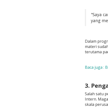
"Saya ca
yang men
Dalam progra
materi sudah
terutama pad
Baca juga : 
3. Peng
Salah satu 
Intern. Maga
skala perusa