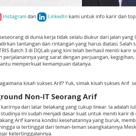
Instagram
dan
LinkedIn
kami untuk info karir dan top
eseorang di dunia kerja tidak selalu diukur dari jalan yan
irkan tantangan dan rintangan yang harus diatasi. Salah sa
IS Batch 3 di DQLab yang kini telah berhasil meniti karir se
h perjalanannya yang sarat dengan perjuangan, kegigihan,
antu memperkuat kemampuan datanya.
gaimana kisah sukses Arif? Yuk, simak kisah sukses Arif se
ground Non-IT Seorang Arif
karirnya dari latar belakang yang cukup linear. Ia adalah lu
an studinya ini sudah menjadi dasar kuat untuk meniti karir d
elakang Arif karena kondisi kesehatannya yang buruk, mem
sehingga ia tertinggal dari teman-teman seangkatannya Mesk
jar ketertinggalannya.