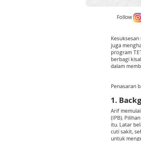
Follow
Kesuksesan s
juga menghad
program TETR
berbagi kisa
dalam memb
Penasaran ba
1. Back
Arif memulai 
(IPB). Pilih
itu. Latar b
cuti sakit, 
untuk menge