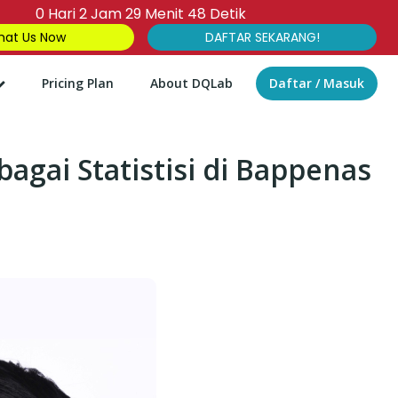
0
Hari
2
Jam
29
Menit
47
Detik
at Us Now
DAFTAR SEKARANG!
Pricing Plan
About DQLab
Daftar / Masuk
bagai Statistisi di Bappenas