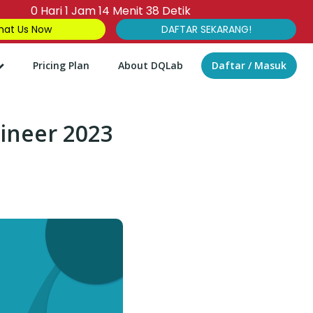
0
Hari
1
Jam
14
Menit
37
Detik
at Us Now
DAFTAR SEKARANG!
Pricing Plan
About DQLab
Daftar / Masuk
gineer 2023