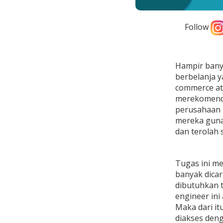
Follow
Hampir banya
berbelanja 
commerce at
merekomenda
perusahaan 
mereka gunak
dan terolah 
Tugas ini me
banyak dicar
dibutuhkan t
engineer ini
Maka dari it
diakses deng