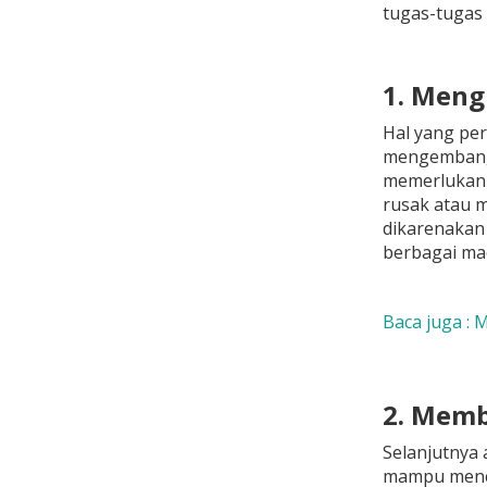
tugas-tugas d
1. Men
Hal yang pe
mengembangk
memerlukan 
rusak atau m
dikarenakan 
berbagai ma
Baca juga : 
2. Memb
Selanjutnya 
mampu mencar