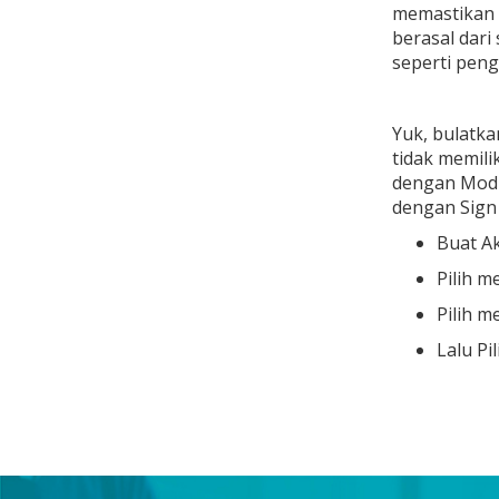
memastikan b
berasal dari
seperti pen
Yuk, bulatka
tidak memili
dengan Modu
dengan Sign
Buat Ak
Pilih m
Pilih m
Lalu Pi