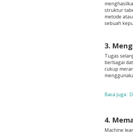
menghasilkan
struktur tab
metode atau 
sebuah kepu
3. Meng
Tugas selanj
berbagai da
cukup meran
menggunakan 
Baca juga : 
4. Mema
Machine lear