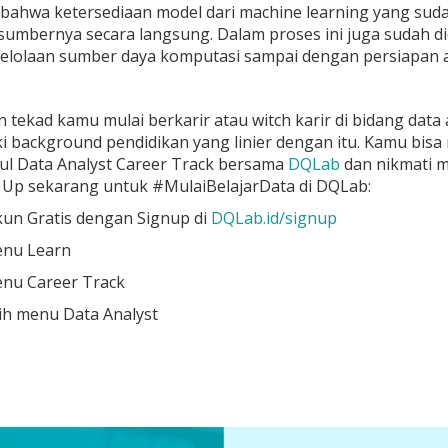
ahwa ketersediaan model dari machine learning yang sudah
 sumbernya secara langsung. Dalam proses ini juga sudah 
gelolaan sumber daya komputasi sampai dengan persiapan a
n tekad kamu mulai berkarir atau witch karir di bidang dat
ki background pendidikan yang linier dengan itu. Kamu bis
l Data Analyst Career Track bersama
DQLab
dan nikmati m
 Up sekarang untuk #MulaiBelajarData di DQLab:
un Gratis dengan Signup di
DQLab.id/signup
enu Learn
enu Career Track
lih menu Data Analyst