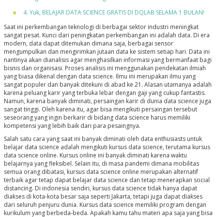
4. Yuk, BELAJAR DATA SCIENCE GRATIS DI DQLAB SELAMA 1 BULAN!
Saat ini perkembangan teknologi di berbagai sektor industri meningkat
sangat pesat. Kunci dari peningkatan perkembangan ini adalah data. Di era
modern, data dapat ditemukan dimana saja, berbagai sensor
mengumpulkan dan mengirimkan jutaan data ke sistem setiap hari. Data ini
nantinya akan dianalisis agar menghasilkan informasi yang bermanfaat bagi
bisnis dan organisasi. Proses analisis ini menggunakan pendekatan ilmiah
yang biasa dikenal dengan data science. Ilmu ini merupakan ilmu yang
sangat populer dan banyak ditekuni di abad ke 21. Alasan utamanya adalah
karena peluang karir yang terbuka lebar dengan gaji yang cukup fantastis.
Namun, karena banyak diminati, persaingan karir di dunia data science juga
sangat tinggi. Oleh karena itu, agar bisa mengikuti persaingan tersebut
seseorang yang ingin berkarir di bidang data science harus memiliki
kompetensi yang lebih baik dari para pesaingnya.
Salah satu cara yang saat ini banyak diminati oleh data enthusiasts untuk
belajar data science adalah mengikuti kursus data science, terutama kursus
data science online. Kursus online ini banyak diminati karena waktu
belajarnya yang fleksibel. Selain itu, di masa pandemi dimana mobilitas
semua orang dibatasi, kursus data science online merupakan alternatif
terbaik agar tetap dapat belajar data science dan tetap menerapkan social
distancing. Di indonesia sendiri, kursus data science tidak hanya dapat
diakses di kota-kota besar saja seperti Jakarta, tetapi juga dapat diakses
dari seluruh penjuru dunia. Kursus data science memiliki program dengan
kurikulum yang berbeda-beda. Apakah kamu tahu materi apa saja yang bisa