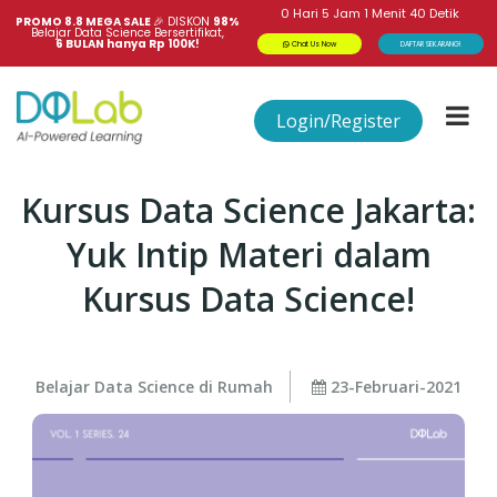
0
Hari
5
Jam
1
Menit
39
Detik
PROMO 8.8 MEGA SALE 
🎉
DISKON
98%
Belajar Data Science Bersertifikat,
6 BULAN hanya Rp 100K!
Chat Us Now
DAFTAR SEKARANG!
Login/Register
Kursus Data Science Jakarta:
Yuk Intip Materi dalam
Kursus Data Science!
Belajar Data Science di Rumah
23-Februari-2021