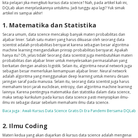
kita pelajari jika mengikuti kursus data science? Nah, pada artikel kali ini,
DQLab akan menjelaskannya untukmu. Jadi tunggu apa lagi? Yuk simak
artikel ini sampai akhir!
1. Matematika dan Statistika
Secara umum, data science mencakup banyak materi probabilitas dan
aljabar linier. Salah satu materi yang harus dikuasai oleh seorang data
scientist adalah probabilitas bersyarat karena sebagian besar algoritma
machine learning mengandalkan prinsip probabilitas bersyarat. Apakah
hanya itu? Oh, jelas tidak! Seorang data scientist juga membutuhkan materi
probabilitas dan aljabar linier untuk menyelesaikan permasalahan yang
berkaitan dengan analisis logistik. Selain itu, algoritma neural network juga
sebagian besar memerlukan kemampuan aljabar linier. Neural network
adalah algoritma yang menggunakan deep learning untuk meniru desain
jaringan saraf pada manusia. Selain itu, seorang data scientist juga harus
memahami teori jarak euclidean, entropy, dan algoritma machine learning
lainnya. Karena pentingnya matematika dan statistika dalam data science,
maka setiap kurikulum pada kursus data science pasti menyisipkan ilmu-
ilmu ini sebagai dasar sebelum memahami ilmu data science.
Baca juga : Awali Kursus Data Science Gratis Di Era Pandemi Bersama DQLab
2. Ilmu Coding
Materi kedua yang akan diajarkan di kursus data science adalah mengenai