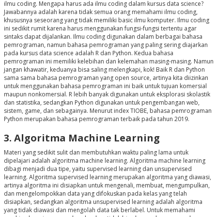
ilmu coding. Mengapa harus ada ilmu coding dalam kursus data science?
Jawabannya adalah karena tidak semua orang memahami ilmu coding,
khususnya seseorang yang tidak memiliki basic ilmu komputer. Ilmu coding
ini sedikit rumit karena harus menggunakan fungsi-fungsi tertentu agar
sintaks dapat dijalankan. Ilmu coding digunakan dalam berbagai bahasa
pemrograman, namun bahasa pemrograman yang paling sering diajarkan
pada kursus data science adalah R dan Python. Kedua bahasa
pemrograman ini memiliki kelebihan dan kelemahan masing-masing. Namun
jangan khawatir, keduanya bisa saling melengkapi, kok! Baik R dan Python
sama sama bahasa pemrograman yang open source, artinya kita diizinkan
untuk menggunakan bahasa pemrograman ini baik untuk tujuan komersial
maupun nonkomersial. R lebih banyak digunakan untuk eksplorasi skolastik
dan statistika, sedangkan Python digunakan untuk pengembangan web,
sistem, game, dan sebagainya. Menurut index TIOBE, bahasa pemrograman
Python merupakan bahasa pemrograman terbaik pada tahun 2019.
3. Algoritma Machine Learning
Materi yang sedikit sulit dan membutuhkan waktu paling lama untuk
dipelajari adalah algoritma machine learning. Algoritma machine learning
dibagi menjadi dua tipe, yaitu supervised learning dan unsupervised
learning. Algoritma supervised learning merupakan algoritma yang diawasi,
artinya algoritma ini disiapkan untuk mengenali, membuat, mengumpulkan,
dan mengelompokkan data yang difokuskan pada kelas yang telah
disiapkan, sedangkan algoritma unsupervised learning adalah algoritma
yang tidak diawasi dan mengolah data tak berlabel. Untuk memahami