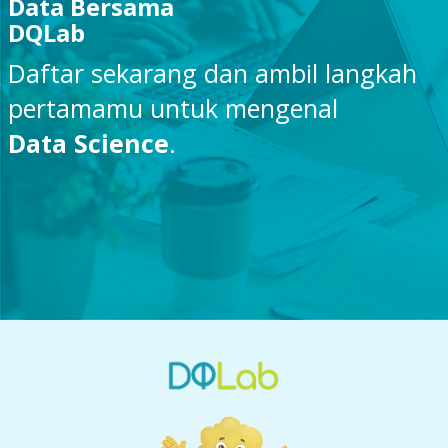
Data Bersama
DQLab
Daftar sekarang dan ambil langkah
pertamamu untuk mengenal
Data Science
.