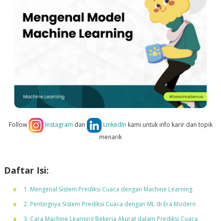
Follow
Instagram
dan
LinkedIn
kami untuk info karir dan topik
menarik
Daftar Isi:
1. Mengenal Sistem Prediksi Cuaca dengan Machine Learning
2. Pentingnya Sistem Prediksi Cuaca dengan ML di Era Modern
3. Cara Machine Learning Bekerja Akurat dalam Prediksi Cuaca