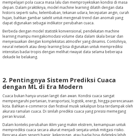
mempelajari pola cuaca masa lalu dan memproyeksikan kondisi di masa
depan. Dalam praktiknya, model machine learning dilatih dengan data
historis seperti suhu, kelembaban, tekanan udara, kecepatan angin, curah
hujan, bahkan gambar satelit untuk mengenali trend dan anomali yang
dapat digunakan sebagai indikator perubahan cuaca.
Berbeda dengan model statistik konvensional, pendekatan machine
learning mampu mengakomodasi volume data dalam skala besar dan
menyesuaikan dengan kompleksitas atmosfer yang dinamis. Contohnya,
neural network atau deep learning bisa digunakan untuk memprediksi
intensitas badai tropis dengan melihat riwayat data selama beberapa
dekade ke belakang.
2. Pentingnya Sistem Prediksi Cuaca
dengan ML di Era Modern
Cuaca bukan hanya urusan langit dan awan. Kondisi cuaca sangat
mempengaruhi pertanian, transportasi, logistik, energi, hingga perencanaan
kota. Bahkan e-commerce dan festival musik sekalipun bisa terdampak oleh
akurasi ramalan cuaca. Di sinilah prediksi cuaca yang presisi memegang
peran krusial.
Dalam konteks perubahan iklim yang makin ekstrem, kemampuan untuk
memprediksi cuaca secara akurat menjadi senjata untuk mitigasi risiko.
Bencana alam seperti banjir, kekeringan, atau badai bisa dideteksi lebih