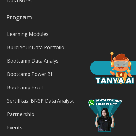
Data Roles
Program
Learning Modules
Build Your Data Portfolio
Bootcamp Data Analys
Bootcamp Power BI
Bootcamp Excel
Sertifikasi BNSP Data Analyst
Partnership
Events