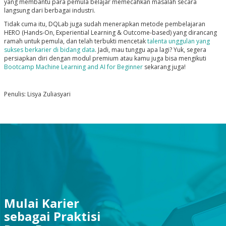
yang membantu para pemula belajar memecahkan masalah secara
langsung dari berbagai industri.
Tidak cuma itu, DQLab juga sudah menerapkan metode pembelajaran
HERO
(Hands-On, Experiential Learning & Outcome-based)
yang dirancang
ramah untuk pemula, dan telah terbukti mencetak
talenta unggulan yang
sukses berkarier di bidang data
.
Jadi, mau tunggu apa lagi? Yuk, segera
persiapkan diri dengan modul premium atau kamu juga bisa mengikuti
Bootcamp Machine Learning and AI for Beginner
sekarang juga!
Penulis: Lisya Zuliasyari
Mulai Karier
sebagai Praktisi