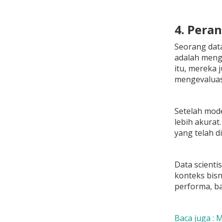
4. Pera
Seorang dat
adalah meng
itu, mereka 
mengevaluasi
Setelah mode
lebih akura
yang telah d
Data scienti
konteks bisn
performa, b
Baca juga :