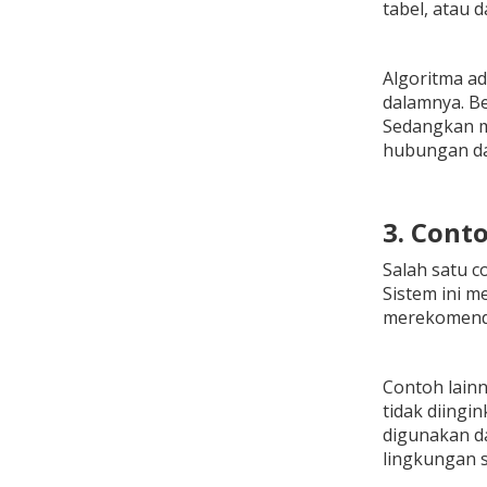
tabel, atau d
Algoritma a
dalamnya. Be
Sedangkan mo
hubungan dal
3. Cont
Salah satu 
Sistem ini m
merekomenda
Contoh lainn
tidak diingi
digunakan d
lingkungan s