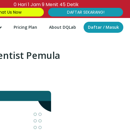
0
Hari
1
Jam
9
Menit
43
Detik
at Us Now
DAFTAR SEKARANG!
Pricing Plan
About DQLab
Daftar / Masuk
entist Pemula