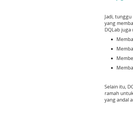
Jadi, tunggu
yang membant
DQLab juga 
Membant
Memban
Member
Memban
Selain itu,
ramah untuk
yang andal a