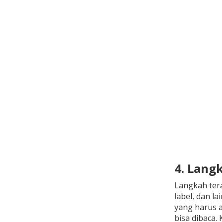
4. Lang
Langkah tera
label, dan l
yang harus a
bisa dibaca.