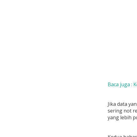
Baca juga : 
Jika data ya
sering not r
yang lebih p
Kedua bahasa