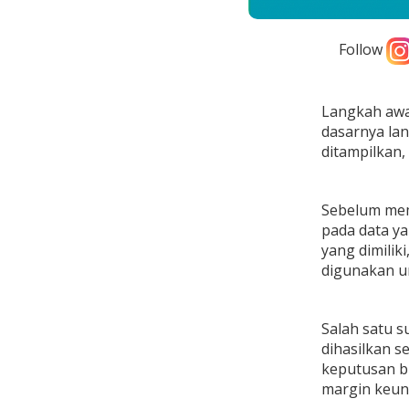
Follow
Langkah awal
dasarnya lan
ditampilkan
Sebelum memb
pada data ya
yang dimilik
digunakan 
Salah satu s
dihasilkan s
keputusan bi
margin keu