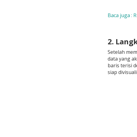
Baca juga : 
2. Lang
Setelah mema
data yang ak
baris terisi
siap divisual