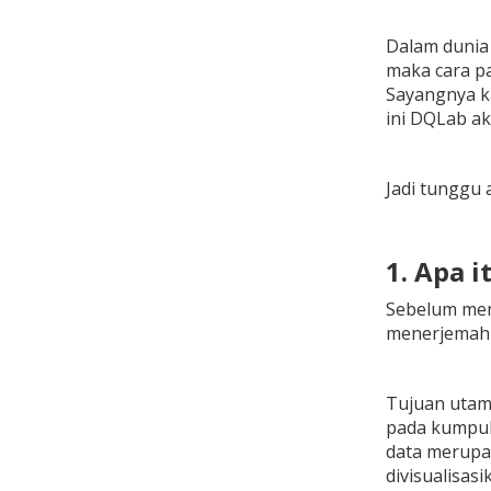
Dalam dunia 
maka cara p
Sayangnya ka
ini DQLab a
Jadi tunggu 
1. Apa i
Sebelum memu
menerjemahka
Tujuan utama
pada kumpulan
data merupak
divisualisas