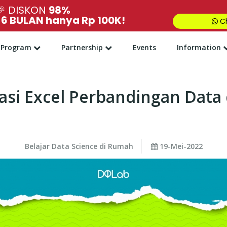
🎉
DISKON
98%
,
6 BULAN hanya Rp 100K!
Ch
Program
Partnership
Events
Information
si Excel Perbandingan Data 
Belajar Data Science di Rumah
19-Mei-2022