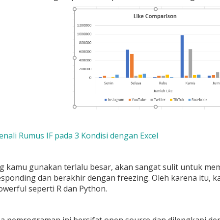
Kenali Rumus IF pada 3 Kondisi dengan Excel
ng kamu gunakan terlalu besar, akan sangat sulit untuk mem
esponding dan berakhir dengan freezing. Oleh karena itu, ka
owerful seperti R dan Python.
 pemrograman ini bersifat open source dan dilengkapi deng