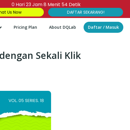
0
Hari
23
Jam
8
Menit
52
Detik
at Us Now
DAFTAR SEKARANG!
Pricing Plan
About DQLab
Daftar / Masuk
dengan Sekali Klik