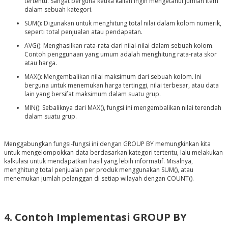
tertentu. Sangat berguna ketika kalian ingin mengetahui jumlah item
dalam sebuah kategori.
SUM(): Digunakan untuk menghitung total nilai dalam kolom numerik,
seperti total penjualan atau pendapatan.
AVG(): Menghasilkan rata-rata dari nilai-nilai dalam sebuah kolom.
Contoh penggunaan yang umum adalah menghitung rata-rata skor
atau harga.
MAX(): Mengembalikan nilai maksimum dari sebuah kolom. Ini
berguna untuk menemukan harga tertinggi, nilai terbesar, atau data
lain yang bersifat maksimum dalam suatu grup.
MIN(): Sebaliknya dari MAX(), fungsi ini mengembalikan nilai terendah
dalam suatu grup.
Menggabungkan fungsi-fungsi ini dengan GROUP BY memungkinkan kita
untuk mengelompokkan data berdasarkan kategori tertentu, lalu melakukan
kalkulasi untuk mendapatkan hasil yang lebih informatif. Misalnya,
menghitung total penjualan per produk menggunakan SUM(), atau
menemukan jumlah pelanggan di setiap wilayah dengan COUNT().
4. Contoh Implementasi GROUP BY