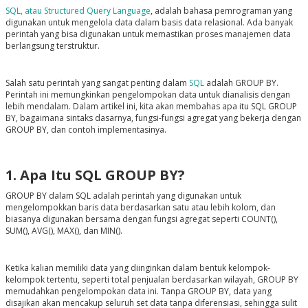
SQL, atau Structured Query Language
, adalah bahasa pemrograman yang
digunakan untuk mengelola data dalam basis data relasional. Ada banyak
perintah yang bisa digunakan untuk memastikan proses manajemen data
berlangsung terstruktur.
Salah satu perintah yang sangat penting dalam
SQL
adalah GROUP BY.
Perintah ini memungkinkan pengelompokan data untuk dianalisis dengan
lebih mendalam. Dalam artikel ini, kita akan membahas apa itu SQL GROUP
BY, bagaimana sintaks dasarnya, fungsi-fungsi agregat yang bekerja dengan
GROUP BY, dan contoh implementasinya.
1. Apa Itu SQL GROUP BY?
GROUP BY dalam SQL adalah perintah yang digunakan untuk
mengelompokkan baris data berdasarkan satu atau lebih kolom, dan
biasanya digunakan bersama dengan fungsi agregat seperti COUNT(),
SUM(), AVG(), MAX(), dan MIN().
Ketika kalian memiliki data yang diinginkan dalam bentuk kelompok-
kelompok tertentu, seperti total penjualan berdasarkan wilayah, GROUP BY
memudahkan pengelompokan data ini. Tanpa GROUP BY, data yang
disajikan akan mencakup seluruh set data tanpa diferensiasi, sehingga sulit