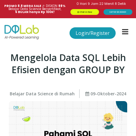
0
Hari
9
Jam
22
Menit
8
Detik
PROMO 8.8 MEGA SALE 
🎉
DISKON
98%
Belajar Data Science Bersertifikat,
6 BULAN hanya Rp 100K!
Chat Us Now
DAFTAR SEKARANG!
Login/Register
Mengelola Data SQL Lebih
Efisien dengan GROUP BY
Belajar Data Science di Rumah
09-Oktober-2024