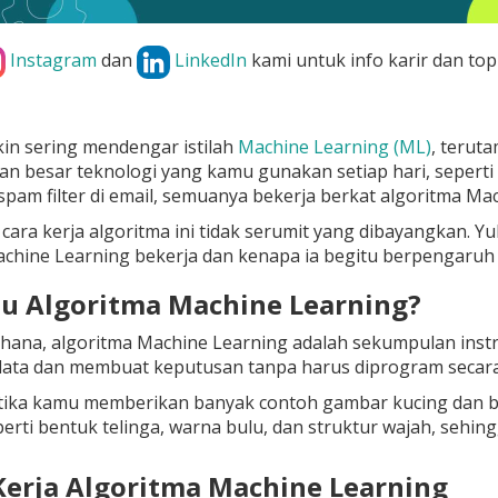
Instagram
dan
LinkedIn
kami untuk info karir dan top
n sering mendengar istilah
Machine Learning (ML)
, teruta
an besar teknologi yang kamu gunakan setiap hari, seperti re
 spam filter di email, semuanya bekerja berkat algoritma Ma
cara kerja algoritma ini tidak serumit yang dibayangkan. Y
achine Learning bekerja dan kenapa ia begitu berpengaru
Itu Algoritma Machine Learning?
hana, algoritma Machine Learning adalah sekumpulan inst
data
dan membuat keputusan tanpa harus diprogram secara e
tika kamu memberikan banyak contoh gambar kucing dan buk
perti bentuk telinga, warna bulu, dan struktur wajah, sehi
 Kerja Algoritma Machine Learning