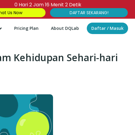
0
Hari
2
Jam
16
Menit
1
Detik
at Us Now
DAFTAR SEKARANG!
Pricing Plan
About DQLab
Daftar / Masuk
am Kehidupan Sehari-hari