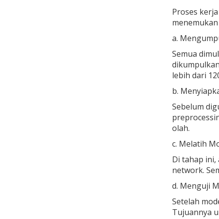
Proses kerja
menemukan p
a. Mengump
Semua dimula
dikumpulkan
lebih dari 1
b. Menyiapk
Sebelum digu
preprocessin
olah.
c. Melatih M
Di tahap ini
network. Sem
d. Menguji M
Setelah mode
Tujuannya un