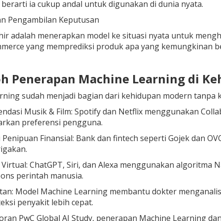
 berarti ia cukup andal untuk digunakan di dunia nyata.
dan Pengambilan Keputusan
ir adalah menerapkan model ke situasi nyata untuk mengha
mmerce yang memprediksi produk apa yang kemungkinan bes
oh Penerapan Machine Learning di Ke
rning sudah menjadi bagian dari kehidupan modern tanpa k
dasi Musik & Film: Spotify dan Netflix menggunakan Colla
arkan preferensi pengguna.
 Penipuan Finansial: Bank dan fintech seperti Gojek dan OV
igakan.
 Virtual: ChatGPT, Siri, dan Alexa menggunakan algoritm
ons perintah manusia.
an: Model Machine Learning membantu dokter menganalisis 
ksi penyakit lebih cepat.
ran PwC Global AI Study, penerapan Machine Learning dan 