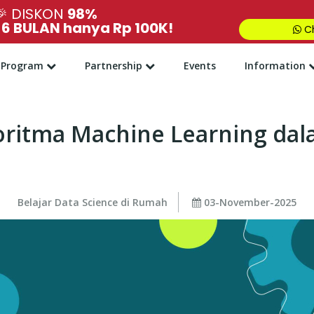
🎉
DISKON
98%
,
6 BULAN hanya Rp 100K!
Ch
Program
Partnership
Events
Information
oritma Machine Learning dal
Belajar Data Science di Rumah
03-November-2025