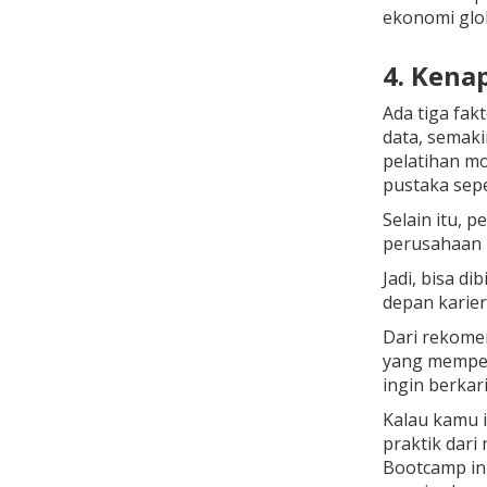
ekonomi glob
4. Kena
Ada tiga fa
data, semak
pelatihan mo
pustaka sepe
Selain itu, 
perusahaan 
Jadi, bisa d
depan karie
Dari rekomen
yang mempela
ingin berkar
Kalau kamu i
praktik dari 
Bootcamp in