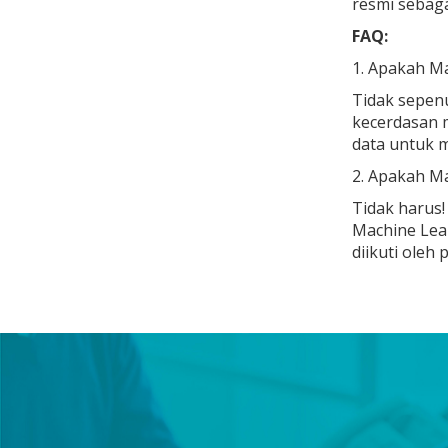
resmi sebagai
FAQ:
1. Apakah Mac
Tidak sepenu
kecerdasan m
data
untuk m
2. Apakah M
Tidak harus!
Machine Lear
diikuti oleh 