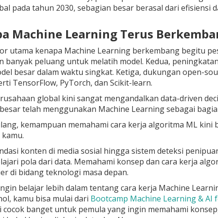
al pada tahun 2030, sebagian besar berasal dari efisiensi d
pa Machine Learning Terus Berkemba
ktor utama kenapa Machine Learning berkembang begitu pes
in banyak peluang untuk melatih model. Kedua, peningka
del besar dalam waktu singkat. Ketiga, dukungan open-so
rti TensorFlow, PyTorch, dan Scikit-learn.
perusahaan global kini sangat mengandalkan data-driven dec
besar telah menggunakan Machine Learning sebagai bagian 
ibilang, kemampuan memahami cara kerja algoritma ML kini b
r kamu.
dasi konten di media sosial hingga sistem deteksi penipua
jari pola dari data. Memahami konsep dan cara kerja algo
ier di bidang teknologi masa depan.
ngin belajar lebih dalam tentang cara kerja Machine Lear
nol, kamu bisa mulai dari
Bootcamp Machine Learning & AI f
i cocok banget untuk pemula yang ingin memahami konsep,