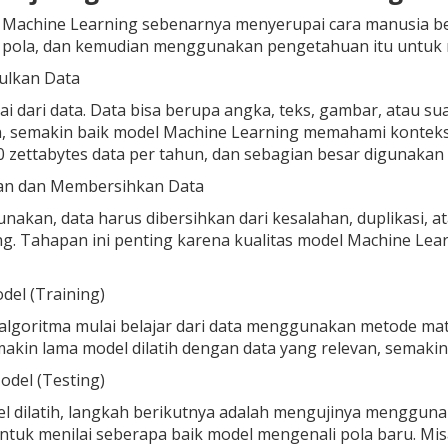
 Machine Learning sebenarnya menyerupai cara manusia bela
ola, dan kemudian menggunakan pengetahuan itu untuk me
ulkan Data
i dari data. Data bisa berupa angka, teks, gambar, atau 
, semakin baik model Machine Learning memahami konteks
20 zettabytes data per tahun, dan sebagian besar digunak
an dan Membersihkan Data
nakan, data harus dibersihkan dari kesalahan, duplikasi, ata
g. Tahapan ini penting karena kualitas model Machine Lea
odel (Training)
, algoritma mulai belajar dari data menggunakan metode mate
akin lama model dilatih dengan data yang relevan, semakin b
odel (Testing)
l dilatih, langkah berikutnya adalah mengujinya menggunak
tuk menilai seberapa baik model mengenali pola baru. Mis