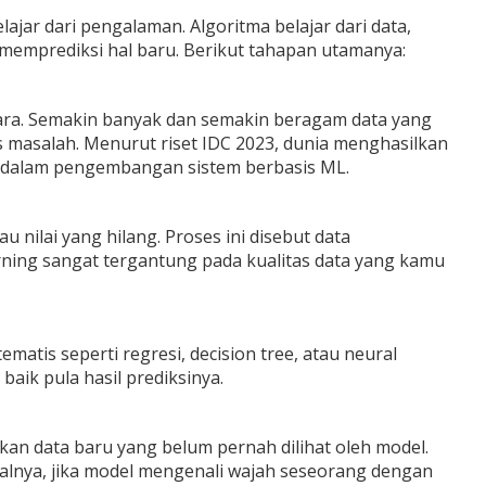
jar dari pengalaman. Algoritma belajar dari data,
mprediksi hal baru. Berikut tahapan utamanya:
suara. Semakin banyak dan semakin beragam data yang
 masalah. Menurut riset
IDC 2023
, dunia menghasilkan
an dalam pengembangan sistem berbasis ML.
u nilai yang hilang. Proses ini disebut data
rning sangat tergantung pada kualitas data yang kamu
matis seperti regresi, decision tree, atau neural
aik pula hasil prediksinya.
an data baru yang belum pernah dilihat oleh model.
alnya, jika model mengenali wajah seseorang dengan