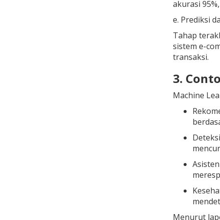
akurasi 95%,
e. Prediksi 
Tahap terakh
sistem e-co
transaksi.
3. Cont
Machine Lea
Rekomen
berdas
Deteksi
mencur
Asisten
meresp
Kesehat
mendete
Menurut lapo