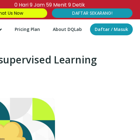
0
Hari
9
Jam
59
Menit
8
Detik
at Us Now
DAFTAR SEKARANG!
Pricing Plan
About DQLab
Daftar / Masuk
supervised Learning