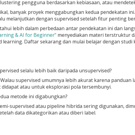
lustering pengguna berdasarkan kebiasaan, atau mendeteksi
tikal, banyak proyek menggabungkan kedua pendekatan ini
alu melanjutkan dengan supervised setelah fitur penting berha
tahui lebih dalam perbedaan antar pendekatan ini dan la
rning & AI for Beginner”
menyediakan materi terstruktur d
 learning. Daftar sekarang dan mulai belajar dengan studi 
pervised selalu lebih baik daripada unsupervised?
. Walau supervised umumnya lebih akurat karena panduan la
it didapat atau untuk eksplorasi pola tersembunyi.
edua metode ini digabungkan?
emi-supervised atau pipeline hibrida sering digunakan, di
telah data dikategorikan atau diberi label.