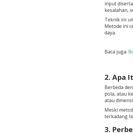
input disert
kesalahan, 
Teknik ini u
Metode ini 
daya.
Baca juga:
Bo
2. Apa 
Berbeda deng
pola, atau k
atau dimensi
Meski metode
terkadang ti
3. Perb