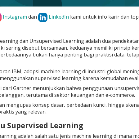
Instagram
dan
LinkedIn
kami untuk info karir dan top
Learning dan Unsupervised Learning adalah dua pendekata
i sering disebut bersamaan, keduanya memiliki prinsip kerj
bedaannya bukan hanya penting bagi praktisi data, tetapi j
ran IBM, adopsi machine learning di industri global menin
 menggunakan supervised learning karena kemudahan evalua
i dari Gartner menunjukkan bahwa penggunaan unsupervise
pelanggan, terutama di sektor keuangan dan e-commerce.
 akan mengupas konsep dasar, perbedaan kunci, hingga sk
raktis yang relevan.
Itu Supervised Learning
earning adalah salah satu jenis machine learning di mana mo