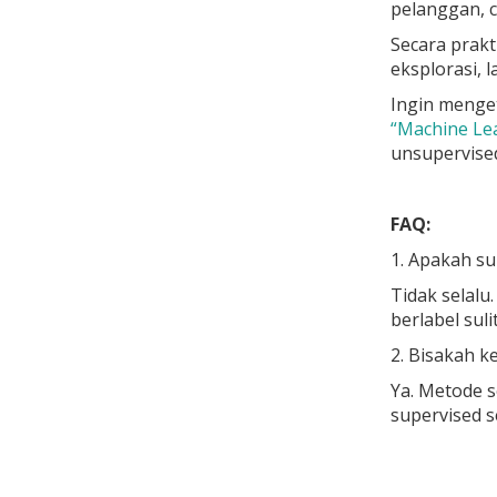
pelanggan, c
Secara prak
eksplorasi, l
Ingin menge
“Machine Lea
unsupervised
FAQ:
1. Apakah su
Tidak selalu
berlabel sul
2. Bisakah k
Ya. Metode s
supervised se