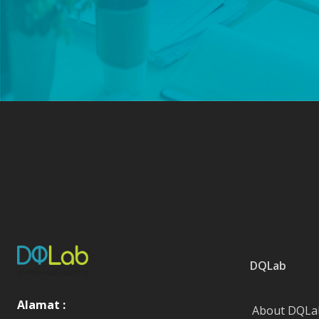
DQLab
Alamat :
About DQLa