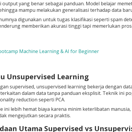
ai output yang benar sebagai panduan. Model belajar meme
sehingga mampu melakukan generalisasi terhadap data baru
mumnya digunakan untuk tugas klasifikasi seperti spam det
cenderung memberikan akurasi tinggi tapi memerlukan pro
otcamp Machine Learning & AI for Beginner
Itu Unsupervised Learning
an supervised, unsupervised learning bekerja dengan data
eterkaitan dalam data tanpa panduan eksplisit. Teknik ini p
onality reduction seperti PCA.
 ini lebih hemat biaya karena minim keterlibatan manusia, ha
dak mengejutkan secara praktis.
edaan Utama Supervised vs Unsupervi