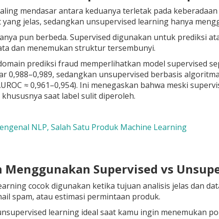
aling mendasar antara keduanya terletak pada keberadaan
 yang jelas, sedangkan unsupervised learning hanya meng
nya pun berbeda. Supervised digunakan untuk prediksi atau
data dan menemukan struktur tersembunyi.
domain prediksi fraud memperlihatkan model supervised se
ar 0,988–0,989, sedangkan unsupervised berbasis algorit
AUROC ≈ 0,961–0,954). Ini menegaskan bahwa meski supervi
 khususnya saat label sulit diperoleh.
engenal NLP, Salah Satu Produk Machine Learning
n Menggunakan Supervised vs Unsupe
earning cocok digunakan ketika tujuan analisis jelas dan da
email spam, atau estimasi permintaan produk.
unsupervised learning ideal saat kamu ingin menemukan pol