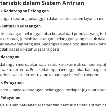
kteristik dalam Sistem Antrian
tik Kedatangan Pelanggan
angan seorang pelanggan dalam suatu sistem layanan memili
n Sumber Kedatangan
kedatangan pelanggan bisa berasal dari populasi yang terba
si terbatas, jumlah kedatangan pelanggan yang masuk dala
as pelayanan yang ada. Sedangkan pada populasi tidak te
tidak dapat diketahui secara pasti
edatangan
edatangan merupakan salah satu karakteristik sumber inp
e waktu tertentu. Pola kedatangan menggambarkan bagaima
eriode waktu tertentu atau dapat juga bersifat random.
ik Pelayanan
teristik pada kedatangan pelanggan, terdapat juga karakteris
 Pelayanan
Pelayanan berkaitan erat dengan bentuk barisan antrian d