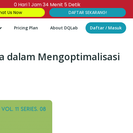
0
Hari
1
Jam
34
Menit
3
Detik
at Us Now
DAFTAR SEKARANG!
Pricing Plan
About DQLab
Daftar / Masuk
na dalam Mengoptimalisasi