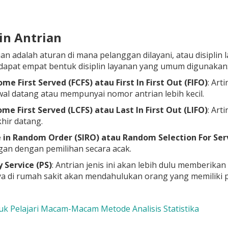
lin Antrian
rian adalah aturan di mana pelanggan dilayani, atau disipl
dapat empat bentuk disiplin layanan yang umum digunakan
ome First Served (FCFS) atau First In First Out (FIFO)
: Art
wal datang atau mempunyai nomor antrian lebih kecil.
me First Served (LCFS) atau Last In First Out (LIFO)
: Art
khir datang.
e in Random Order (SIRO) atau Random Selection For Serv
an dengan pemilihan secara acak.
y Service (PS)
: Antrian jenis ini akan lebih dulu memberika
a di rumah sakit akan mendahulukan orang yang memiliki pen
Yuk Pelajari Macam-Macam Metode Analisis Statistika