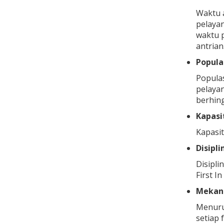
Waktu 
pelaya
waktu p
antrian
Popula
Popula
pelayan
berhing
Kapasi
Kapasit
Disipli
Disipli
First In
Mekan
Menurut
setiap 