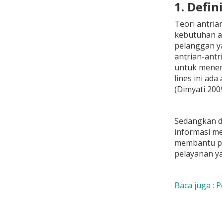
1. Defin
Teori antria
kebutuhan ak
pelanggan ya
antrian-antr
untuk menent
lines ini ad
(Dimyati 2009
Sedangkan da
informasi me
membantu pr
pelayanan ya
Baca juga : 