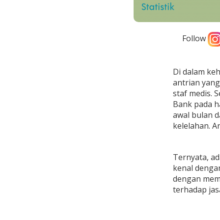
Follow
Di dalam ke
antrian yang 
staf medis. 
Bank pada ha
awal bulan 
kelelahan. A
Ternyata, ad
kenal dengan
dengan memi
terhadap jas