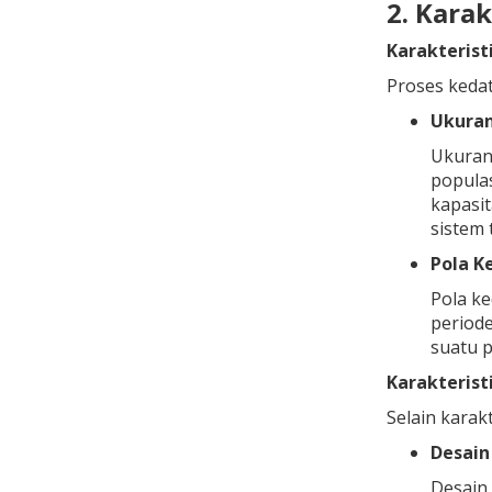
2. Kara
Karakteris
Proses kedat
Ukura
Ukuran 
popula
kapasit
sistem 
Pola K
Pola k
period
suatu p
Karakterist
Selain karak
Desain
Desain 