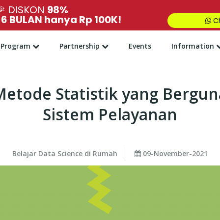
🎉
DISKON
98%
,
6 BULAN hanya Rp 100K!
Ch
Program
Partnership
Events
Information
Metode Statistik yang Bergu
Sistem Pelayanan
Belajar Data Science di Rumah
09-November-2021