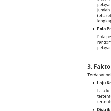
pelayan
jumlah
(phase)
lengkap
Pola P
Pola p
random
pelayan
3.
Fakto
Terdapat beb
Laju K
Laju ke
tertent
tertentu
Distri