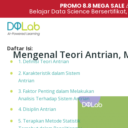
PROMO 8.8 MEGA SALE 
Belajar Data Science Bersertifikat
Daftar Isi:
Mengenal Teori Antrian, 
1. Definisi Teori Antrian
2. Karakteristik dalam Sistem
Antrian
3. Faktor Penting dalam Melakukan
Analisis Terhadap Sistem Antrian
4. Disiplin Antrian
5. Terapkan Metode Statistik