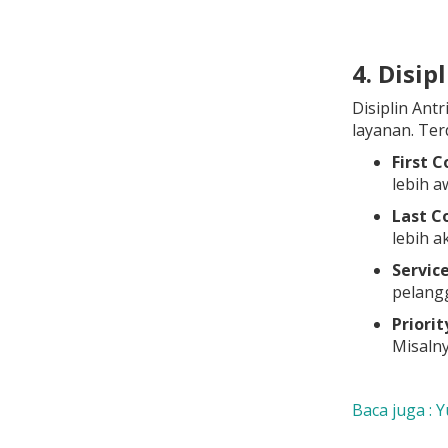
4. Disip
Disiplin Ant
layanan. Ter
First C
lebih a
Last Co
lebih a
Servic
pelangg
Priorit
Misalny
Baca juga : 