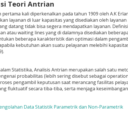
isi Teori Antrian
n pertama kali diperkenalkan pada tahun 1909 oleh A.K Erlan
an layanan di luar kapasitas yang disediakan oleh layanan
ng datang tidak bisa segera mendapatkan layanan. Definisi 
ian atau waiting lines yang di dalamnya disediakan bebera
ukan beberapa karakteristik dan optimasi dalam pengambi
a apabila kebutuhan akan suatu pelayanan melebihi kapasit
).
lam Statistika, Analisis Antrian merupakan salah satu met
ngenai probabilitas (lebih sering disebut sebagai operation c
oses pengambil keputusan saat merancang fasilitas pelay
ng fluktuatif secara tiba-tiba, serta menjaga keseimbang
Pengolahan Data Statistik Parametrik dan Non-Parametrik