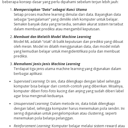
beberapa konsep dasar yang perlu dipahami sebelum terjun lebih jauh:
Mempersiapkan “Data” sebagai Kunci Utama
Setiap proses
machine learning
dimulai dari data. Bayangkan data
sebagai “pengalaman” yang dimiliki oleh komputer untuk belajar.
Semakin banyak data yang tersedia, semakin akurat sistem tersebut
dalam membuat prediksi atau mengambil keputusan.
Membuat dan Melatih Model Machine Learning
Model ML adalah “otak” di balik keputusan dan prediksi yang dibuat
oleh mesin. Model ini dilatih menggunakan data, dan model inilah
yang kemudian belajar untuk mengidentifikasi pola dan membuat
prediksi.
Memahami Jenis-Jenis Machine Learning
Terdapat tiga jenis utama
machine learning
yang digunakan dalam
berbagai aplikasi:
Supervised Learning
: Di sini, data dilengkapi dengan label sehingga
komputer bisa belajar dari contoh-contoh yang diberikan. Misalnya,
komputer diberi foto-foto kucing dan anjing yang sudah diberi label
agar bisa mengenali keduanya.
Unsupervised Learning
: Dalam metode ini, data tidak dilengkapi
dengan label, sehingga komputer harus menemukan pola sendiri. Ini
sering digunakan untuk pengelompokan atau
clustering
, seperti
menemukan pola belanja pelanggan.
Reinforcement Learning
: Komputer belajar melalui sistem
reward
atau