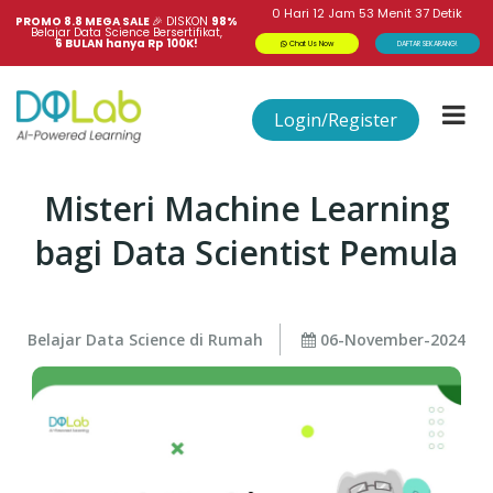
0
Hari
12
Jam
53
Menit
37
Detik
PROMO 8.8 MEGA SALE 
🎉
DISKON
98%
Belajar Data Science Bersertifikat,
6 BULAN hanya Rp 100K!
Chat Us Now
DAFTAR SEKARANG!
Login/Register
Misteri Machine Learning
bagi Data Scientist Pemula
Belajar Data Science di Rumah
06-November-2024