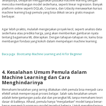
Selanjutnya, belajarlah menggunakan pustaka machine learning dengan
mencoba membangun model sederhana, seperti linear regression. Banyak
platform online seperti DQLab, Coursera, dan Udacity menawarkan kursus
machine learning bagi pemula yang bisa diikuti secara gratis maupun
berbayar.
Agar lebih praktis, mulailah mengerjakan proyek kecil, seperti analisis data
sederhana atau prediksi harga, yang akan memberikan gambaran nyata
tentang bagaimana ML diterapkan. Dengan tahapan-tahapan ini, kamu bisa
membangun fondasi yang kokoh dalam mempelajari machine learning.
B
aca juga : Bootcamp Machine Learning and AI for Beginner
4. Kesalahan Umum Pemula dalam
Machine Learning dan Cara
Menghindarinya
Memahami kesalahan yang sering dilakukan oleh pemula bisa menjadi cara
efektif untuk mempercepat proses belajar. Salah satu kesalahan umum
adalah ketergantungan pada alat dan perangkat ML tanpa memahami teori
dasar di baliknya. Alhasil, pemula hanya “menjalankan” model tanpa benar-
benar mengerti bagaimana model tersebut bekerja. Untuk menghindarinya,