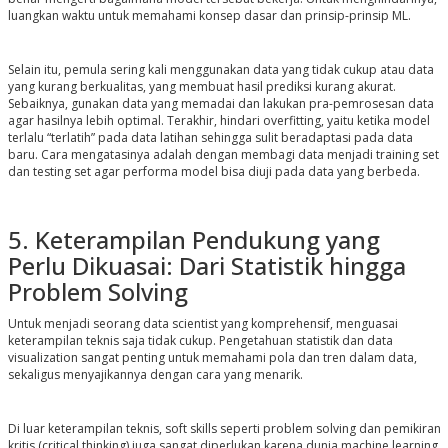
luangkan waktu untuk memahami konsep dasar dan prinsip-prinsip ML.
Selain itu, pemula sering kali menggunakan data yang tidak cukup atau data
yang kurang berkualitas, yang membuat hasil prediksi kurang akurat.
Sebaiknya, gunakan data yang memadai dan lakukan pra-pemrosesan data
agar hasilnya lebih optimal. Terakhir, hindari overfitting, yaitu ketika model
terlalu “terlatih” pada data latihan sehingga sulit beradaptasi pada data
baru. Cara mengatasinya adalah dengan membagi data menjadi training set
dan testing set agar performa model bisa diuji pada data yang berbeda.
5. Keterampilan Pendukung yang
Perlu Dikuasai: Dari Statistik hingga
Problem Solving
Untuk menjadi seorang data scientist yang komprehensif, menguasai
keterampilan teknis saja tidak cukup. Pengetahuan statistik dan data
visualization sangat penting untuk memahami pola dan tren dalam data,
sekaligus menyajikannya dengan cara yang menarik.
Di luar keterampilan teknis, soft skills seperti problem solving dan pemikiran
kritis (critical thinking) juga sangat diperlukan karena dunia machine learning