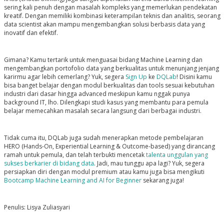
sering kali penuh dengan masalah kompleks yang memerlukan pendekatan
kreatif. Dengan memiliki kombinasi keterampilan teknis dan analitis, seorang
data scientist akan mampu mengembangkan solusi berbasis data yang
inovatif dan efektif.
Gimana? Kamu tertarik untuk menguasai bidang Machine Learning dan
mengembangkan portofolio data yang berkualitas untuk menunjang jenjang
karirmu agar lebih cemerlang? Yuk, segera
Sign Up
ke
DQLab
! Disini kamu
bisa banget belajar dengan modul berkualitas dan tools sesuai kebutuhan
industri dari dasar hingga advanced meskipun kamu nggak punya
background IT, lho. Dilengkapi studi kasus yang membantu para pemula
belajar memecahkan masalah secara langsung dari berbagai industri.
Tidak cuma itu, DQLab juga sudah menerapkan metode pembelajaran
HERO
(Hands-On, Experiential Learning & Outcome-based)
yang dirancang
ramah untuk pemula, dan telah terbukti mencetak
talenta unggulan yang
sukses berkarier di bidang data
.
Jadi, mau tunggu apa lagi? Yuk, segera
persiapkan diri dengan modul premium atau kamu juga bisa mengikuti
Bootcamp Machine Learning and AI for Beginner
sekarang juga!
Penulis: Lisya Zuliasyari