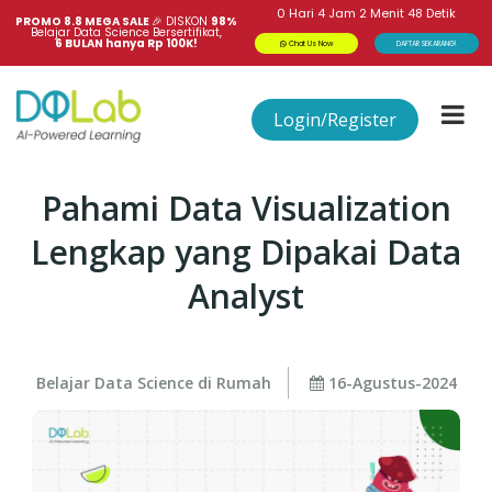
0
Hari
4
Jam
2
Menit
47
Detik
PROMO 8.8 MEGA SALE 
🎉
DISKON
98%
Belajar Data Science Bersertifikat,
6 BULAN hanya Rp 100K!
Chat Us Now
DAFTAR SEKARANG!
Login/Register
Pahami Data Visualization
Lengkap yang Dipakai Data
Analyst
Belajar Data Science di Rumah
16-Agustus-2024