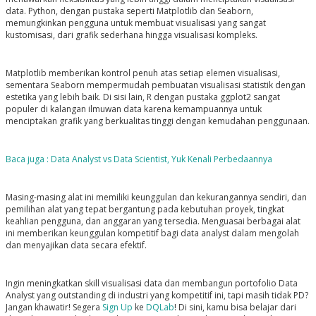
data. Python, dengan pustaka seperti
Matplotlib
dan
Seaborn
,
memungkinkan pengguna untuk membuat visualisasi yang sangat
kustomisasi, dari grafik sederhana hingga visualisasi kompleks.
Matplotlib memberikan kontrol penuh atas setiap elemen visualisasi,
sementara Seaborn mempermudah pembuatan visualisasi statistik dengan
estetika yang lebih baik. Di sisi lain,
R
dengan pustaka
ggplot2
sangat
populer di kalangan ilmuwan data karena kemampuannya untuk
menciptakan grafik yang berkualitas tinggi dengan kemudahan penggunaan.
Baca juga : Data Analyst vs Data Scientist, Yuk Kenali Perbedaannya
Masing-masing alat ini memiliki keunggulan dan kekurangannya sendiri, dan
pemilihan alat yang tepat bergantung pada kebutuhan proyek, tingkat
keahlian pengguna, dan anggaran yang tersedia. Menguasai berbagai alat
ini memberikan keunggulan kompetitif bagi data analyst dalam mengolah
dan menyajikan data secara efektif.
Ingin meningkatkan skill visualisasi data dan membangun portofolio Data
Analyst yang outstanding di industri yang kompetitif ini, tapi masih tidak PD?
Jangan khawatir! Segera
Sign Up
ke
DQLab
!
Di sini, kamu bisa belajar dari