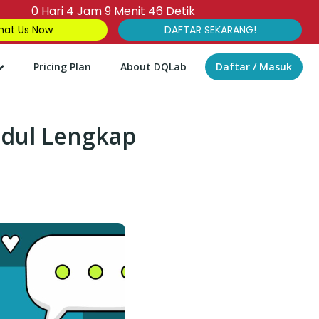
0
Hari
4
Jam
9
Menit
45
Detik
at Us Now
DAFTAR SEKARANG!
Pricing Plan
About DQLab
Daftar / Masuk
odul Lengkap