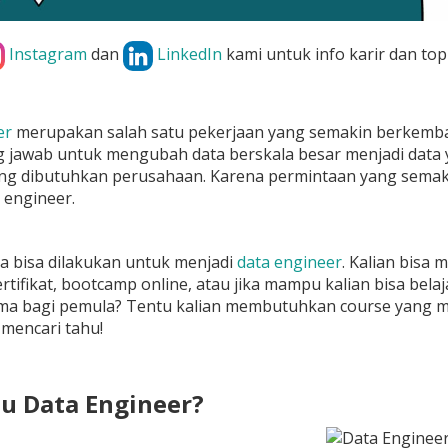
Instagram
dan
LinkedIn
kami untuk info karir dan top
er
merupakan salah satu pekerjaan yang semakin berkembang
 jawab untuk mengubah data berskala besar menjadi data
ang dibutuhkan perusahaan. Karena permintaan yang sema
 engineer.
a bisa dilakukan untuk menjadi
data engineer
. Kalian bisa
rtifikat, bootcamp online, atau jika mampu kalian bisa bel
ama bagi pemula? Tentu kalian membutuhkan course yang me
mencari tahu!
tu Data Engineer?