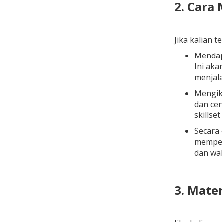
2. Cara
Jika kalian t
Mendapa
Ini ak
menjala
Mengiku
dan cen
skillse
Secara 
mempers
dan wa
3. Mate