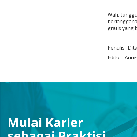
Wah, tunggu 
berlanggana
gratis yang 
Penulis : Dit
Editor : Ann
Mulai Karier
sebagai Praktisi