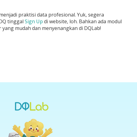
enjadi praktisi data profesional. Yuk, segera
DQ tinggal
Sign Up
di website, loh. Bahkan ada modul
ajar yang mudah dan menyenangkan di DQLab!