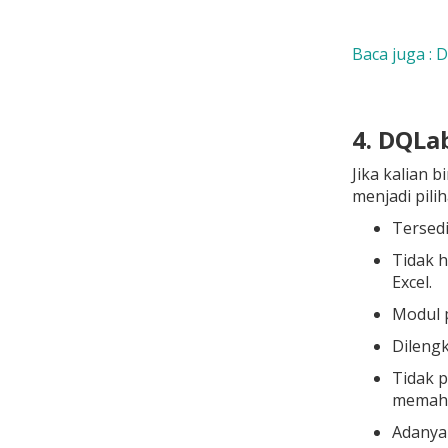
Baca juga : 
4. DQLa
Jika kalian 
menjadi pili
Tersedi
Tidak 
Excel.
Modul p
Dilengk
Tidak p
memaha
Adanya