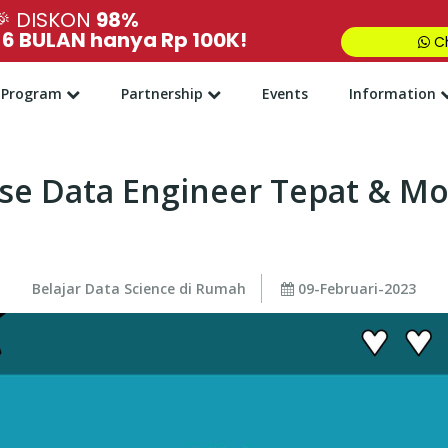
🎉
DISKON
98%
,
6 BULAN hanya Rp 100K!
Ch
Program
Partnership
Events
Information
rse Data Engineer Tepat & M
Belajar Data Science di Rumah
09-Februari-2023