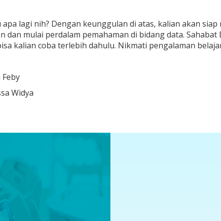
apa lagi nih? Dengan keunggulan di atas, kalian akan siap m
n dan mulai perdalam pemahaman di bidang data. Sahabat 
bisa kalian coba terlebih dahulu. Nikmati pengalaman bel
a Feby
issa Widya