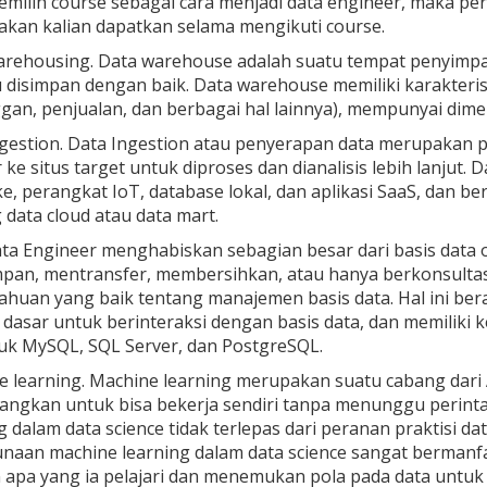
memilih course sebagai cara menjadi data engineer, maka pe
akan kalian dapatkan selama mengikuti course.
rehousing. Data warehouse adalah suatu tempat penyimpan
lu disimpan dengan baik. Data warehouse memiliki karakterist
gan, penjualan, dan berbagai hal lainnya), mempunyai dimen
gestion. Data Ingestion atau penyerapan data merupakan p
ke situs target untuk diproses dan dianalisis lebih lanjut. 
ke, perangkat IoT, database lokal, dan aplikasi SaaS, dan be
data cloud atau data mart.
ta Engineer menghabiskan sebagian besar dari basis data
an, mentransfer, membersihkan, atau hanya berkonsultasi 
huan yang baik tentang manajemen basis data. Hal ini bera
dasar untuk berinteraksi dengan basis data, dan memiliki 
uk MySQL, SQL Server, dan PostgreSQL.
 learning. Machine learning merupakan suatu cabang dari Ar
angkan untuk bisa bekerja sendiri tanpa menunggu perinta
g dalam data science tidak terlepas dari peranan praktisi dat
aan machine learning dalam data science sangat bermanfa
apa yang ia pelajari dan menemukan pola pada data untuk