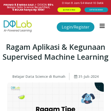
0
Hari
8
Jam
54
Menit
10
Detik
PROMO 8.8 MEGA SALE 
🎉
DISKON
98%
Belajar Data Science Bersertifikat,
6 BULAN hanya Rp 100K!
Chat Us Now
DAFTAR SEKARANG!
Login/Register
Ragam Aplikasi & Kegunaan
Supervised Machine Learning
Belajar Data Science di Rumah
31-Juli-2024