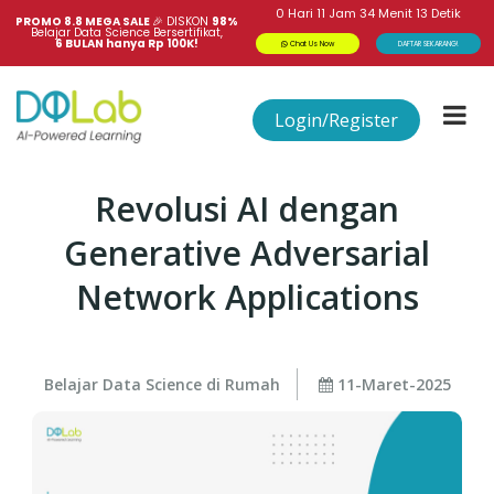
0
Hari
11
Jam
34
Menit
13
Detik
PROMO 8.8 MEGA SALE 
🎉
DISKON
98%
Belajar Data Science Bersertifikat,
6 BULAN hanya Rp 100K!
Chat Us Now
DAFTAR SEKARANG!
Login/Register
Revolusi AI dengan
Generative Adversarial
Network Applications
Belajar Data Science di Rumah
11-Maret-2025