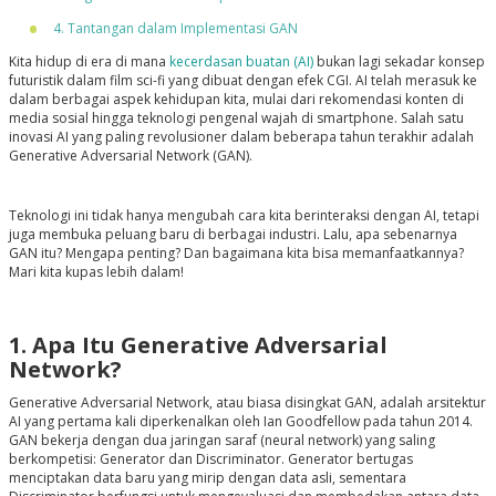
4. Tantangan dalam Implementasi GAN
Kita hidup di era di mana
kecerdasan buatan (AI)
bukan lagi sekadar konsep
futuristik dalam film sci-fi yang dibuat dengan efek CGI. AI telah merasuk ke
dalam berbagai aspek kehidupan kita, mulai dari rekomendasi konten di
media sosial hingga teknologi pengenal wajah di smartphone. Salah satu
inovasi AI yang paling revolusioner dalam beberapa tahun terakhir adalah
Generative Adversarial Network (GAN).
Teknologi ini tidak hanya mengubah cara kita berinteraksi dengan AI, tetapi
juga membuka peluang baru di berbagai industri. Lalu, apa sebenarnya
GAN itu? Mengapa penting? Dan bagaimana kita bisa memanfaatkannya?
Mari kita kupas lebih dalam!
1. Apa Itu Generative Adversarial
Network?
Generative Adversarial Network, atau biasa disingkat GAN, adalah arsitektur
AI yang pertama kali diperkenalkan oleh Ian Goodfellow pada tahun 2014.
GAN bekerja dengan dua jaringan saraf (neural network) yang saling
berkompetisi:
Generator
dan
Discriminator
. Generator bertugas
menciptakan data baru yang mirip dengan data asli, sementara