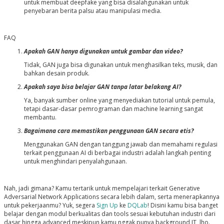
untuk membuat deepfake yang bisa disalahgunakan untuk
penyebaran berita palsu atau manipulasi media.
FAQ
Apakah GAN hanya digunakan untuk gambar dan video?
Tidak, GAN juga bisa digunakan untuk menghasilkan teks, musik, dan
bahkan desain produk.
Apakah saya bisa belajar GAN tanpa latar belakang AI?
Ya, banyak sumber online yang menyediakan tutorial untuk pemula,
tetapi dasar-dasar pemrograman dan machine learning sangat
membantu.
Bagaimana cara memastikan penggunaan GAN secara etis?
Menggunakan GAN dengan tanggung jawab dan memahami regulasi
terkait penggunaan AI di berbagai industri adalah langkah penting
untuk menghindari penyalahgunaan.
Nah, jadi gimana? Kamu tertarik untuk mempelajari terkait Generative
Adversarial Network Applications secara lebih dalam, serta menerapkannya
untuk pekerjaanmu? Yuk, segera
Sign Up
ke
DQLab
! Disini kamu bisa banget
belajar dengan modul berkualitas dan tools sesuai kebutuhan industri dari
dasar hingga advanced meskipun kamu nggak punya background IT, lho.