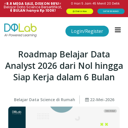
⚡
8.8 MEGA SALE, DISKON 98%!
⚡
0
Hari
5
Jam
45
Menit
20
Detik
Belajar Data Science Bersertifikat,
6 BULAN hanya Rp 100K!
Chat Us Now
DAFTAR SEKARANG!
Login/Register
Roadmap Belajar Data
Analyst 2026 dari Nol hingga
Siap Kerja dalam 6 Bulan
Belajar Data Science di Rumah
22-Mei-2026