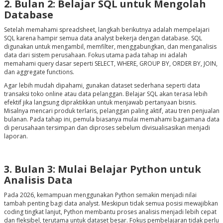
2. Bulan 2: Belajar SQL untuk Mengolah
Database
Setelah memahami spreadsheet, langkah berikutnya adalah mempelajari
SQL karena hampir semua data analyst bekerja dengan database. SQL
digunakan untuk mengambil, memfilter, menggabungkan, dan menganalisis
data dari sistem perusahaan. Fokus utama pada tahap ini adalah
memahami query dasar seperti SELECT, WHERE, GROUP BY, ORDER BY, JOIN,
dan aggregate functions.
Agar lebih mudah dipahami, gunakan dataset sederhana seperti data
transaksi toko online atau data pelanggan. Belajar SQL akan terasa lebih
efektif jika langsung dipraktikkan untuk menjawab pertanyaan bisnis.
Misalnya mencari produk terlaris, pelanggan paling aktif, atau tren penjualan
bulanan. Pada tahap ini, pemula biasanya mulai memahami bagaimana data
di perusahaan tersimpan dan diproses sebelum divisualisasikan menjadi
laporan.
3. Bulan 3: Mulai Belajar Python untuk
Analisis Data
Pada 2026, kemampuan menggunakan Python semakin menjadi nilai
tambah penting bagi data analyst. Meskipun tidak semua posisi mewajibkan
coding tingkat lanjut, Python membantu proses analisis menjadi lebih cepat
dan fleksibel, terutama untuk dataset besar. Fokus pembelajaran tidak perlu