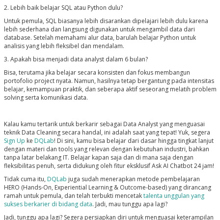
2. Lebih baik belajar SQL atau Python dulu?
Untuk pemula, SQL biasanya lebih disarankan dipelajari lebih dulu karena
lebih sederhana dan langsung digunakan untuk mengambil data dari
database. Setelah memahami alur data, barulah belajar Python untuk
analisis yang lebih fleksibel dan mendalam.
3. Apakah bisa menjadi data analyst dalam 6 bulan?
Bisa, terutama jika belajar secara konsisten dan fokus membangun
portofolio project nyata. Namun, hasilnya tetap bergantung pada intensitas
belajar, kemampuan praktik, dan seberapa aktif seseorang melatih problem
solving serta komunikasi data.
Kalau kamu tertarik untuk berkarir sebagai Data Analyst yang menguasai
teknik Data Cleaning secara handal, ini adalah saat yang tepat! Yuk, segera
Sign Up
ke
DQLab
! Di sini, kamu bisa belajar dari dasar hingga tingkat lanjut
dengan materi dan tools yang relevan dengan kebutuhan industri, bahkan
tanpa latar belakang IT. Belajar kapan saja dan di mana saja dengan
fleksibilitas penuh, serta didukung oleh fitur eksklusif Ask AI Chatbot 24 jam!
Tidak cuma itu,
DQLab
juga sudah menerapkan metode pembelajaran
HERO (Hands-On, Experiential Learning & Outcome-based) yang dirancang
ramah untuk pemula, dan telah terbukti mencetak
talenta unggulan yang
sukses berkarier di bidang data
. Jadi, mau tunggu apa lagi?
Jadi, tunggu apa lagi? Segera persiapkan diri untuk menguasai keterampilan