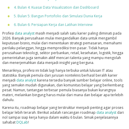
4. Bulan 4: Kuasai Data Visualization dan Dashboard
5. Bulan 5: Bangun Portofolio dan Simulasi Dunia Kerja
6. Bulan 6: Persiapan Kerja dan Latihan Interview
Profesi
data analyst
masih menjadi salah satu karier paling diminati pada
2026. Banyak perusahaan mulai mengandalkan data untuk mengambil
keputusan bisnis, mulai dari menentukan strategi pemasaran, memahami
perilaku pelanggan, hingga memprediksi tren pasar. Tidak hanya
perusahaan teknologi, sektor perbankan, retail, kesehatan, logistik, hingga
pemerintahan juga semakin aktif mencari talenta yang mampu mengolah
dan menerjemahkan data menjadi insight yang berguna.
Menariknya, profesi ini tidak lagi hanya terbuka untuk lulusan IT atau
statistika. Banyak pemula dari jurusan nonteknis berhasil beralih karier
menjadi
data analyst
karena tersedia banyak sumber belajar online, tools
yang semakin mudah digunakan, dan komunitas belajar yang berkembang
pesat. Namun, tantangan terbesar pemula biasanya bukan kurangnya
materi, melainkan bingung harus mulai dari mana dan belajar apa terlebih
dahulu.
Karena itu, roadmap belajar yang terstruktur menjadi penting agar proses
belajar lebih terarah. Berikut adalah rancangan roadmap
data analyst
dari
nol sampai siap kerja hanya dalam waktu 6 bulan. Simak penjelasannya
sahabat
DQLab
!