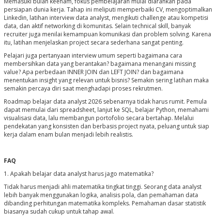
Memasuki bulan keenam, fokus pembelajaran mulai diarahkan pada
persiapan dunia kerja. Tahap ini meliputi memperbaiki CV, mengoptimalkan
Linkedin, latihan interview data analyst, mengikuti challenge atau kompetisi
data, dan aktif networking di komunitas. Selain technical skill, banyak
recruiter juga menilai kemampuan komunikasi dan problem solving. Karena
itu, latihan menjelaskan project secara sederhana sangat penting.
Pelajari juga pertanyaan interview umum seperti bagaimana cara
membersihkan data yang berantakan? bagaimana menangani missing
value? Apa perbedaan INNER JOIN dan LEFT JOIN? dan bagaimana
menentukan insight yang relevan untuk bisnis? Semakin sering latihan maka
semakin percaya diri saat menghadapi proses rekrutmen.
Roadmap belajar data analyst 2026 sebenarnya tidak harus rumit. Pemula
dapat memulai dari spreadsheet, lanjut ke SQL, belajar Python, memahami
visualisasi data, lalu membangun portofolio secara bertahap. Melalui
pendekatan yang konsisten dan berbasis project nyata, peluang untuk siap
kerja dalam enam bulan menjadi lebih realistis.
FAQ
1. Apakah belajar data analyst harus jago matematika?
Tidak harus menjadi ahli matematika tingkat tinggi. Seorang data analyst
lebih banyak menggunakan logika, analisis pola, dan pemahaman data
dibanding perhitungan matematika kompleks. Pemahaman dasar statistik
biasanya sudah cukup untuk tahap awal.