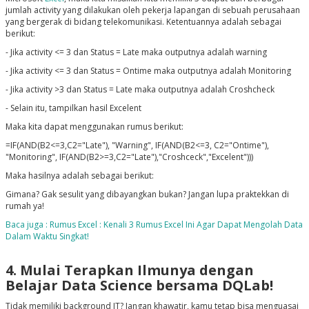
jumlah activity yang dilakukan oleh pekerja lapangan di sebuah perusahaan
yang bergerak di bidang telekomunikasi. Ketentuannya adalah sebagai
berikut:
- Jika activity <= 3 dan Status = Late maka outputnya adalah warning
- Jika activity <= 3 dan Status = Ontime maka outputnya adalah Monitoring
- Jika activity >3 dan Status = Late maka outputnya adalah Croshcheck
- Selain itu, tampilkan hasil Excelent
Maka kita dapat menggunakan rumus berikut:
=IF(AND(B2<=3,C2="Late"), "Warning", IF(AND(B2<=3, C2="Ontime"),
"Monitoring", IF(AND(B2>=3,C2="Late"),"Croshceck","Excelent")))
Maka hasilnya adalah sebagai berikut:
Gimana? Gak sesulit yang dibayangkan bukan? Jangan lupa praktekkan di
rumah ya!
Baca juga : Rumus Excel : Kenali 3 Rumus Excel Ini Agar Dapat Mengolah Data
Dalam Waktu Singkat!
4. Mulai Terapkan Ilmunya dengan
Belajar Data Science bersama DQLab!
Tidak memiliki background IT? Jangan khawatir, kamu tetap bisa menguasai