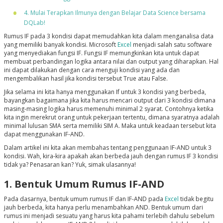
4. Mulai Terapkan Ilmunya dengan Belajar Data Science bersama
DQLab!
Rumus IF pada 3 kondisi dapat memudahkan kita dalam menganalisa data
yang memiliki banyak kondisi. Microsoft
Excel
menjadi salah satu software
yang menyediakan fungsi IF. Fungsi IF memungkinkan kita untuk dapat
membuat perbandingan logika antara nilai dan output yang diharapkan. Hal
ini dapat dilakukan dengan cara menguji kondisi yang ada dan
mengembalikan hasil jika kondisi tersebut True atau False.
Jika selama ini kita hanya menggunakan If untuk 3 kondisi yang berbeda,
bayangkan bagaimana jika kita harus mencari output dari 3 kondisi dimana
masing-masing logika harus memenuhi minimal 2 syarat. Contohnya ketika
kita ingin merekrut orang untuk pekerjaan tertentu, dimana syaratnya adalah
minimal lulusan SMA serta memiliki SIM A. Maka untuk keadaan tersebut kita
dapat menggunakan IF-AND.
Dalam artikel ini kita akan membahas tentang penggunaan IF-AND untuk 3
kondisi. Wah, kira-kira apakah akan berbeda jauh dengan rumus IF 3 kondisi
tidak ya? Penasaran kan? Yuk, simak ulasannya!
1. Bentuk Umum Rumus IF-AND
Pada dasarnya, bentuk umum rumus IF dan IF-AND pada
Excel
tidak begitu
jauh berbeda, kita hanya perlu menambahkan AND. Bentuk umum dari
rumus ini menjadi sesuatu yang harus kita pahami terlebih dahulu sebelum