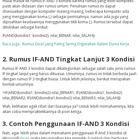
mulai masuk ke rumus IF-AND 3 kondisi karena rumus yang lebih kompleks
pasti akan didasari dari rumus umum. Penulisan rumus ini dapat
disesuaikan dengan komputer masing-masing, beberapa komputer ada
yang menggunakan koma (,) sebagai pemisahnya, namun ada juga yang
dipisahkan keadaannya menggunakan titik koma (;). Rumus tersebut dapat
dituliskan sebagai berikut:
IF(AND(kondisi1; kondisi2); nilai_BENAR; nilai_SALAH))
Baca juga : Rumus Excel yang Paling Sering Digunakan dalam Dunia Kerja
2. Rumus IF-AND Tingkat Lanjut 3 Kondisi
Rumus IF-AND 3 kondisi dapat dikategorikan sebagai salah satu jenis rumus
IF tingkat lanjut yang harus dikuasai. Umumnya, rumus ini tidak berbeda jauh
dengan rumus IF 3 tingkat biasa. Untuk lebih jelasnya, berikut merupakan
bentuk umumnya:
=IF(AND(kondisi1; kondisi2) nilai_BENAR1; IF(AND(kondisi1; kondisi2)
nilai_BENAR2; IF(AND(kondisi1;kondisi2) nilai_BENAR3; nilai_SALAH)))
Wah, kelihatan agak ribet dari biasanya ya? Untuk lebih memahaminya, kita
akan coba mempraktekkannya di poin ketiga.
3. Contoh Penggunaan IF-AND 3 Kondisi
Nah, agar lebih jelas dalam memahami penggunaan If-And 3 kondisi di
Microsoft
Excel
, maka kita misalkan kita memiliki 3 output dari berbagai