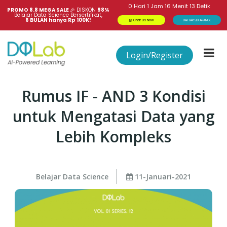
0
Hari
1
Jam
16
Menit
13
Detik
PROMO 8.8 MEGA SALE 
🎉
DISKON
98%
Belajar Data Science Bersertifikat,
6 BULAN hanya Rp 100K!
Chat Us Now
DAFTAR SEKARANG!
Login/Register
Rumus IF - AND 3 Kondisi
untuk Mengatasi Data yang
Lebih Kompleks
Belajar Data Science
11-Januari-2021