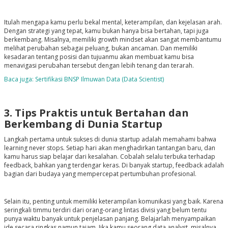
Itulah mengapa kamu perlu bekal mental, keterampilan, dan kejelasan arah.
Dengan strategi yang tepat, kamu bukan hanya bisa bertahan, tapi juga
berkembang. Misalnya, memiliki growth mindset akan sangat membantumu
melihat perubahan sebagai peluang, bukan ancaman. Dan memiliki
kesadaran tentang posisi dan tujuanmu akan membuat kamu bisa
menavigasi perubahan tersebut dengan lebih tenang dan terarah.
Baca juga: Sertifikasi BNSP Ilmuwan Data (Data Scientist)
3. Tips Praktis untuk Bertahan dan
Berkembang di Dunia Startup
Langkah pertama untuk sukses di dunia startup adalah memahami bahwa
learning never stops. Setiap hari akan menghadirkan tantangan baru, dan
kamu harus siap belajar dari kesalahan. Cobalah selalu terbuka terhadap
feedback, bahkan yang terdengar keras. Di banyak startup, feedback adalah
bagian dari budaya yang mempercepat pertumbuhan profesional.
Selain itu, penting untuk memiliki keterampilan komunikasi yang baik. Karena
seringkali timmu terdiri dari orang-orang lintas divisi yang belum tentu
punya waktu banyak untuk penjelasan panjang. Belajarlah menyampaikan
ide secara ringkas namun tajam. Jika kamu seorang data analyst, misalnya,