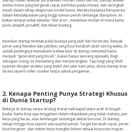
Startup bukan sekadar perusahaan rintisan. Lebih dari itu, startup adalah
entitas bisnis yang bergerak cepat, berfokus pada inovasi, dan seringkali
masih dalam tahap eksplorasi model bisnis. Mereka biasanya beroperasi
dalam ketidakpastian yang tinggi namun penuh semangat disruption. Ini
bukan tempat untuk sekadar "ikut arus", melainkan medan di mana kamu
perlu adaptif, proaktif, dan tahan banting.
Keunikan startup terletak pada budaya yang jauh dari birokratis. Banyak
peran yang fleksibel dan jobdesc yang bisa berubah-ubah seiring waktu. Di
sinilah pentingnya memahami bahwa karir di startup menuntut kamu
menjadi "generalist yang lincah", bukan hanya seorang spesialis. Bagi
sebagian orang, ini menantang dan menyenangkan. Tapi bagi yang lebih
nyaman dengan struktur yang stabil dan jalur karir jelas, dunia startup bisa
terasa seperti roller coaster tanpa sabuk pengaman.
2. Kenapa Penting Punya Strategi Khusus
di Dunia Startup?
Bekerja di startup tanpa strategi ibarat naik kapal tanpa arah di tengah
badai. Kamu bisa saja tenggelam dalam ekspektasi yang tidak realistis, jam
kerja yang kacau, atau kehilangan semangat akibat burnout. Di startup,
setiap minggu bisa seperti satu kuartal penuh. Target berubah cepat, peran
bisa bergeser, dan sistem kerja mungkin belum sekuat korporasi mapan.