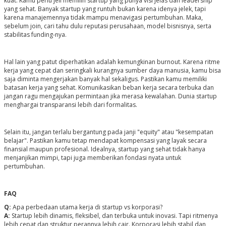
kuat. Kamu perlu jeli memilih startup yang punya visi jelas dan leadership
yang sehat. Banyak startup yang runtuh bukan karena idenya jelek, tapi
karena manajemennya tidak mampu menavigasi pertumbuhan. Maka,
sebelum join, cari tahu dulu reputasi perusahaan, model bisnisnya, serta
stabilitas funding-nya.
Hal lain yang patut diperhatikan adalah kemungkinan burnout. Karena ritme
kerja yang cepat dan seringkali kurangnya sumber daya manusia, kamu bisa
saja diminta mengerjakan banyak hal sekaligus. Pastikan kamu memiliki
batasan kerja yang sehat. Komunikasikan beban kerja secara terbuka dan
jangan ragu mengajukan permintaan jika merasa kewalahan. Dunia startup
menghargai transparansi lebih dari formalitas.
Selain itu, jangan terlalu bergantung pada janji "equity" atau "kesempatan
belajar". Pastikan kamu tetap mendapat kompensasi yang layak secara
finansial maupun profesional. Idealnya, startup yang sehat tidak hanya
menjanjikan mimpi, tapi juga memberikan fondasi nyata untuk
pertumbuhan.
FAQ
Q:
Apa perbedaan utama kerja di startup vs korporasi?
A:
Startup lebih dinamis, fleksibel, dan terbuka untuk inovasi. Tapi ritmenya
lebih cepat dan struktur perannya lebih cair. Korporasi lebih stabil dan