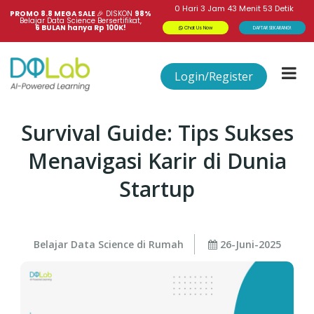
0
Hari
3
Jam
43
Menit
53
Detik
PROMO 8.8 MEGA SALE 
🎉
DISKON
98%
Belajar Data Science Bersertifikat,
6 BULAN hanya Rp 100K!
Chat Us Now
DAFTAR SEKARANG!
Login/Register
Survival Guide: Tips Sukses
Menavigasi Karir di Dunia
Startup
Belajar Data Science di Rumah
26-Juni-2025