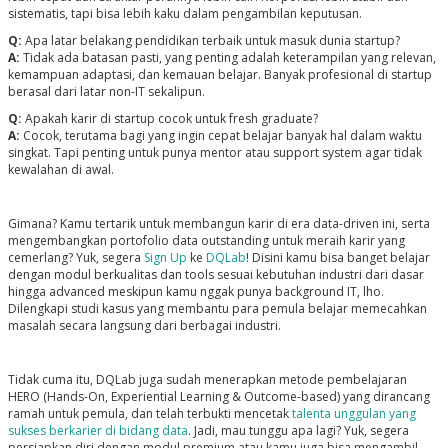
sistematis, tapi bisa lebih kaku dalam pengambilan keputusan.
Q:
Apa latar belakang pendidikan terbaik untuk masuk dunia startup?
A:
Tidak ada batasan pasti, yang penting adalah keterampilan yang relevan,
kemampuan adaptasi, dan kemauan belajar. Banyak profesional di startup
berasal dari latar non-IT sekalipun.
Q:
Apakah karir di startup cocok untuk fresh graduate?
A:
Cocok, terutama bagi yang ingin cepat belajar banyak hal dalam waktu
singkat. Tapi penting untuk punya mentor atau support system agar tidak
kewalahan di awal.
Gimana? Kamu tertarik untuk membangun karir di era data-driven ini, serta
mengembangkan portofolio data outstanding untuk meraih karir yang
cemerlang? Yuk, segera
Sign Up
ke
DQLab
! Disini kamu bisa banget belajar
dengan modul berkualitas dan tools sesuai kebutuhan industri dari dasar
hingga advanced meskipun kamu nggak punya background IT, lho.
Dilengkapi studi kasus yang membantu para pemula belajar memecahkan
masalah secara langsung dari berbagai industri.
Tidak cuma itu, DQLab juga sudah menerapkan metode pembelajaran
HERO (Hands-On, Experiential Learning & Outcome-based) yang dirancang
ramah untuk pemula, dan telah terbukti mencetak
talenta unggulan yang
sukses berkarier di bidang data
. Jadi, mau tunggu apa lagi? Yuk, segera
persiapkan diri dengan modul premium atau kamu juga bisa mengambil