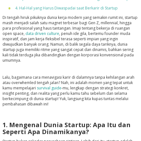
4. Hal-Hal yang Harus Diwaspadai saat Berkarir di Startup
Di tengah hiruk pikuknya dunia kerja modern yang semakin rumit ini, startup
masih menjadi salah satu magnet terbesar bagi Gen Z, millennial, hingga
para profesional yang haus tantangan. Imaji tentang bekerja di ruangan
open space,
data driven culture
, penuh ide gila, bertemu founder muda
inspiratif, dan jam kerja fleksibel terasa seperti impian yang ingin
diwujudkan banyak orang. Namun, di balik segala daya tariknya, dunia
startup juga memiliki ritme yang sangat cepat dan dinamis, bahkan sering
kali tidak terduga jika dibandingkan dengan korporasi konvensional pada
umumnya.
Lalu, bagaimana cara menavigasi karir di dalamnya tanpa kehilangan arah
atau overwhemled tengah jalan? Nah, ini adalah momen yang tepat untuk
kamu mempelajari
survival guide
-mu, lengkap dengan strategi konkret,
insight penting, dan realita yang perlu kamu tahu sebelum dan selama
berkecimpung di dunia startup! Yuk, langsung kita kupas tuntas melalui
pembahasan dibawah ini!
1. Mengenal Dunia Startup: Apa Itu dan
Seperti Apa Dinamikanya?