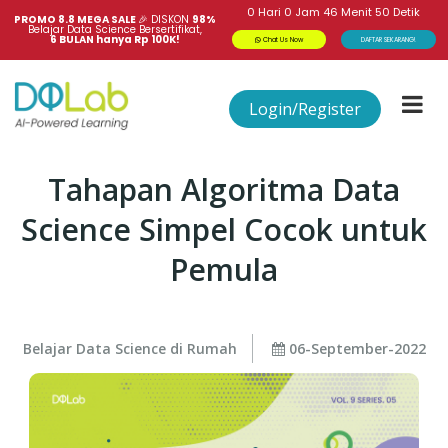
0
Hari
0
Jam
46
Menit
50
Detik
PROMO 8.8 MEGA SALE 
🎉
DISKON
98%
Belajar Data Science Bersertifikat,
6 BULAN hanya Rp 100K!
Chat Us Now
DAFTAR SEKARANG!
Login/Register
Tahapan Algoritma Data
Science Simpel Cocok untuk
Pemula
Belajar Data Science di Rumah
06-September-2022