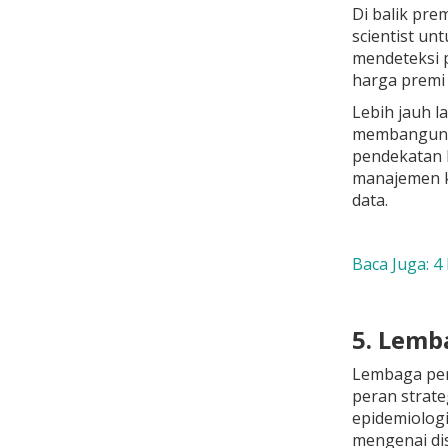
Di balik pre
scientist un
mendeteksi p
harga premi 
Lebih jauh l
membangun s
pendekatan b
manajemen ke
data.
Baca Juga: 4
5. Lemb
Lembaga pem
peran strate
epidemiolog
mengenai dis