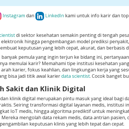
Instagram
dan
LinkedIn
kami untuk info karir dan top
cientist
di sektor kesehatan semakin penting di tengah pesat
 elektronik hingga pengembangan model prediksi penyakit
mbuat keputusan yang lebih cepat, akurat, dan berbasis d
banyak pemula yang ingin terjun ke bidang ini, pertanyaann
nya memulai karir? Memahami tipe institusi kesehatan yan
rah karier, fokus keahlian, dan lingkungan kerja yang ses
g bisa jadi titik awal karier
data scientist
. Cocok banget b
 Sakit dan Klinik Digital
dan klinik digital merupakan pintu masuk yang ideal bagi d
aktis. Seiring transformasi digital layanan medis, institusi 
gkat IoT medis, hingga algoritma prediktif untuk meningkatk
l. Mereka mengolah data rekam medis, data antrian pasien,
ngambilan keputusan klinis yang lebih tepat dan cepat.