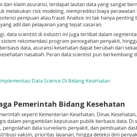
mi dan klaim asuransi, terdapat lautan data yang sangat be
tuk melakukan risk modeling, memprediksi biaya perawatan
otensi penipuan atau fraud. Analisis ini tak hanya penting 
yang adil dan pelayanan yang tepat sasaran.
agi, data scientist di industri ini juga terlibat dalam segm
istem rekomendasi program pencegahan penyakit, hingg
erbasis data, asuransi kesehatan dapat berubah dari sekad
sehatan nasabah. Peran data scientist pun berkembang dar
 Implementasi Data Science Di Bidang Kesehatan
aga Pemerintah Bidang Kesehatan
erintah seperti Kementerian Kesehatan, Dinas Kesehata
gis dalam pengambilan keputusan publik berbasis data. Di si
i, pengolahan data surveilans penyakit, dan pembuatan da
tribusi vaksin, prioritas layanan, hingga deteksi dini pen