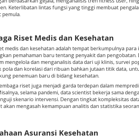
gan berdasarkan gejala, menganalisis tren fitness user, hi
ien. Keterlibatan lintas fungsi yang tinggi membuat pengal
t pemula.
aga Riset Medis dan Kesehatan
t medis dan kesehatan adalah tempat berkumpulnya para il
an pemahaman baru tentang penyakit dan pengobatan. Dal
m mengelola dan menganalisis data dari uji klinis, survei
pola dan korelasi dari ribuan bahkan jutaan titik data, u
ung penemuan baru di bidang kesehatan.
lembaga riset juga menjadi garda terdepan dalam memprediks
isalnya, selama pandemi, data scientist bekerja sama den
nguji skenario intervensi. Dengan tingkat kompleksitas data 
t akan mengasah kemampuan analitis dan statistika seorang d
sahaan Asuransi Kesehatan