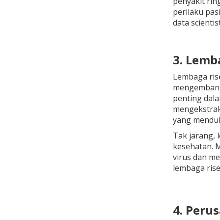
penyakit rin
perilaku pas
data scientis
3. Lemb
Lembaga rise
mengembangk
penting dala
mengekstrak 
yang menduk
Tak jarang, 
kesehatan. M
virus dan me
lembaga rise
4. Peru