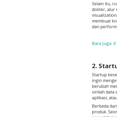
Selain itu, 
dokter, alur
visualizatio
membuat kon
dan performa
Baca Juga: 4
2. Star
Startup kese
ingin mengek
berubah menu
sinilah data
aplikasi, at
Berbeda dari
produk. Seor