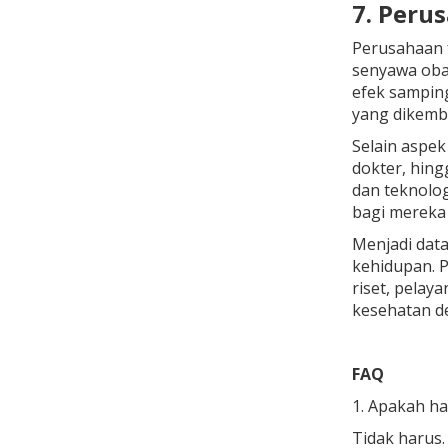
7. Peru
Perusahaan 
senyawa obat 
efek sampin
yang dikemba
Selain aspek
dokter, hing
dan teknolog
bagi mereka 
Menjadi data
kehidupan. P
riset, pelay
kesehatan de
FAQ
1. Apakah ha
Tidak harus.