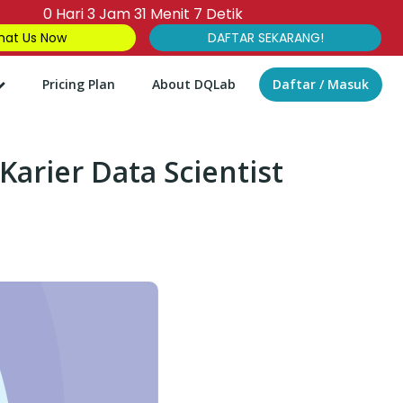
0
Hari
3
Jam
31
Menit
6
Detik
at Us Now
DAFTAR SEKARANG!
Pricing Plan
About DQLab
Daftar / Masuk
 Karier Data Scientist