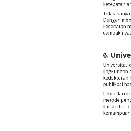
ketepatan ana
Tidak hanya 
Dengan meng
kesehatan ma
dampak nyata
6. Univ
Universitas d
lingkungan a
kedokteran h
publikasi has
Lebih dari i
metode peng
ilmiah dan d
kemampuan ko