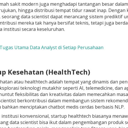
rumah sakit modern juga menghadapi tantangan besar dalam e
 rujukan, hingga distribusi tempat tidur rawat inap. Denga
n, seorang data scientist dapat merancang sistem prediktif 
tribusi mereka tak hanya bersifat teknis, tetapi juga be
 institusi secara keseluruhan.
 Tugas Utama Data Analyst di Setiap Perusahaan
tup Kesehatan (HealthTech)
hatan atau healthtech adalah tempat yang dinamis dan pen
splorasi teknologi mutakhir seperti AI, telemedicine, dan 
ntut fleksibilitas dan kreativitas dalam memecahkan masa
 scientist berkontribusi dalam membangun sistem rekomen
au bahkan menciptakan chatbot medis cerdas berbasis NLP.
 institusi konvensional, startup healthtech biasanya menawa
ang data scientist bisa ikut dalam pengembangan produk se