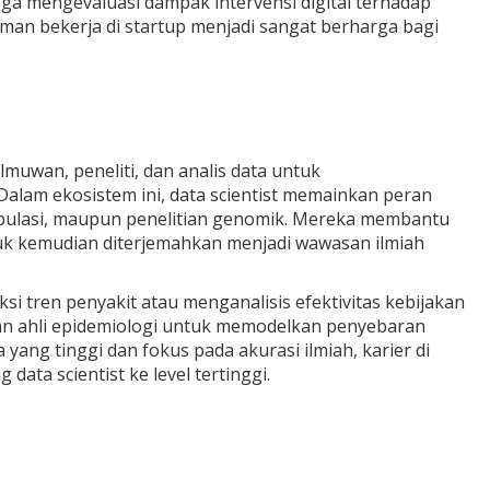
ngga mengevaluasi dampak intervensi digital terhadap
aman bekerja di startup menjadi sangat berharga bagi
muwan, peneliti, dan analis data untuk
am ekosistem ini, data scientist memainkan peran
 populasi, maupun penelitian genomik. Mereka membantu
ntuk kemudian diterjemahkan menjadi wawasan ilmiah
i tren penyakit atau menganalisis efektivitas kebijakan
gan ahli epidemiologi untuk memodelkan penyebaran
yang tinggi dan fokus pada akurasi ilmiah, karier di
ata scientist ke level tertinggi.