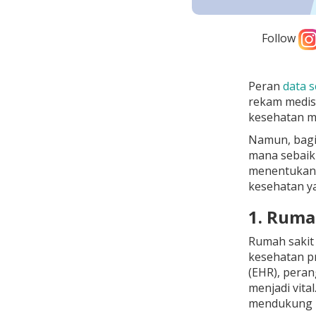
Follow
Peran
data s
rekam medis
kesehatan me
Namun, bagi 
mana sebaik
menentukan a
kesehatan yan
1. Rumah
Rumah sakit 
kesehatan pr
(EHR), peran
menjadi vita
mendukung pe