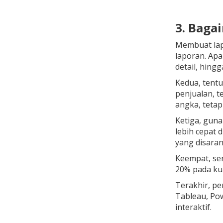
3. Baga
Membuat lap
laporan. Apa
detail, hing
Kedua, tentu
penjualan, t
angka, teta
Ketiga, guna
lebih cepat 
yang disara
Keempat, ser
20% pada kua
Terakhir, pe
Tableau, Pow
interaktif.