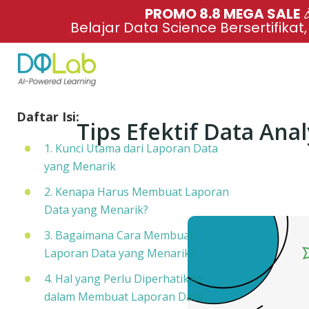
PROMO 8.8 MEGA SALE 
Belajar Data Science Bersertifikat
Daftar Isi:
Tips Efektif Data An
1. Kunci Utama dari Laporan Data
yang Menarik
2. Kenapa Harus Membuat Laporan
Data yang Menarik?
3. Bagaimana Cara Membuat
Laporan Data yang Menarik?
4. Hal yang Perlu Diperhatikan
dalam Membuat Laporan Data