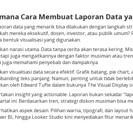
imana Cara Membuat Laporan Data y
oran data yang menarik bisa dilakukan dengan langkah st
kah mereka eksekutif, dosen, investor, atau publik umum
ga bentuk visualisasi yang digunakan.
kan narasi utama. Data tanpa cerita akan terasa kering. 
etapi juga mengaitkannya dengan faktor musiman atau tren 
pi juga memahami penyebab dan dampaknya.
kan visualisasi data secara efektif. Grafik batang, pie ch
dibanding teks panjang. Namun, penting untuk tidak berlebiha
nkan oleh Edward Tufte dalam bukunya
The Visual Display o
takan insight yang actionable. Laporan bukan sekadar “lapo
rtal ini. Berdasarkan tren, strategi diskon musiman bisa m
rhatikan aspek desain. Pilihan warna, tipografi, dan layout
er BI, hingga Looker Studio kini menyediakan fitur menar