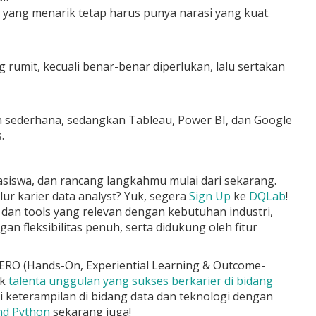
n yang menarik tetap harus punya narasi yang kuat.
g rumit, kecuali benar-benar diperlukan, lalu sertakan
n sederhana, sedangkan Tableau, Power BI, dan Google
.
beasiswa, dan rancang langkahmu mulai dari sekarang.
lur karier data analyst? Yuk, segera
Sign Up
ke
DQLab
!
ri dan tools yang relevan dengan kebutuhan industri,
an fleksibilitas penuh, serta didukung oleh fitur
HERO
(Hands-On, Experiential Learning & Outcome-
ak
talenta unggulan yang sukses berkarier di bidang
i keterampilan di bidang data dan teknologi dengan
nd Python
sekarang juga!