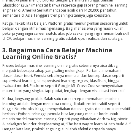
membuka jalan menuju profesi dengan permintaan tinggi. Bahkan
Glassdoor (2024) mencatat bahwa rata-rata gaji seorang machine learning
engineer di Amerika Serikat mencapai lebih dari $120,000 per tahun,
sementara di Asia Tenggara tren peningkatannya juga konsisten.
Ketiga,
fleksibilitas belajar
. Platform gratis memungkinkan seseorang untuk
belajar dengan ritme masing-masing. Bagi mahasiswa yang masih kuliah,
pekerja yang ingin career switch, atau job seeker yang ingin menambah skill
di CV, belajar machine learning gratis adalah opsi realistis dan strategis.
3. Bagaimana Cara Belajar Machine
Learning Online Gratis?
Proses belajar machine learning online gratis sebenarnya bisa dibagi
menjadi beberapa tahap yang saling melengkapi. Pertama, memahami
dasar-dasar teori. Pemula sebaiknya memulai dari konsep dasar seperti
supervised learning, unsupervised learning, regresi, klasifikasi, hingga
evaluasi model. Platform seperti Google ML Crash Course menyediakan
materi teori yang singkat tapi padat, lengkap dengan visualisasi interaktif.
Kedua, langsung praktik. Salah satu cara tercepat memahami machine
learning adalah dengan mencoba coding di platform interaktif seperti
Kaggle Notebooks. Kaggle menyediakan dataset gratis dan tutorial interaktif
berbasis Python, sehingga pemula bisa langsung menulis kode untuk
melatih model machine learning. Seperti yang dikatakan Andrew Ng, pionir
AI sekaligus founder deeplearning.ai, “The best way to learn AI is to build AI.”
Dengan kata lain, praktik langsung jauh lebih efektif daripada hanya