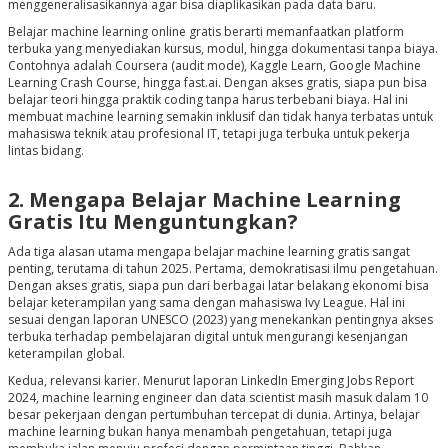
menggeneralisasikannya agar bisa diaplikasikan pada data baru.
Belajar machine learning online gratis berarti memanfaatkan platform
terbuka yang menyediakan kursus, modul, hingga dokumentasi tanpa biaya.
Contohnya adalah Coursera (audit mode), Kaggle Learn, Google Machine
Learning Crash Course, hingga fast.ai. Dengan akses gratis, siapa pun bisa
belajar teori hingga praktik coding tanpa harus terbebani biaya. Hal ini
membuat machine learning semakin inklusif dan tidak hanya terbatas untuk
mahasiswa teknik atau profesional IT, tetapi juga terbuka untuk pekerja
lintas bidang.
2. Mengapa Belajar Machine Learning
Gratis Itu Menguntungkan?
Ada tiga alasan utama mengapa belajar machine learning gratis sangat
penting, terutama di tahun 2025. Pertama, demokratisasi ilmu pengetahuan.
Dengan akses gratis, siapa pun dari berbagai latar belakang ekonomi bisa
belajar keterampilan yang sama dengan mahasiswa Ivy League. Hal ini
sesuai dengan laporan UNESCO (2023) yang menekankan pentingnya akses
terbuka terhadap pembelajaran digital untuk mengurangi kesenjangan
keterampilan global.
Kedua, relevansi karier. Menurut laporan LinkedIn Emerging Jobs Report
2024, machine learning engineer dan data scientist masih masuk dalam 10
besar pekerjaan dengan pertumbuhan tercepat di dunia. Artinya, belajar
machine learning bukan hanya menambah pengetahuan, tetapi juga