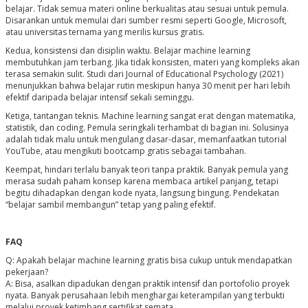
belajar. Tidak semua materi online berkualitas atau sesuai untuk pemula.
Disarankan untuk memulai dari sumber resmi seperti Google, Microsoft,
atau universitas ternama yang merilis kursus gratis.
Kedua, konsistensi dan disiplin waktu. Belajar machine learning
membutuhkan jam terbang. Jika tidak konsisten, materi yang kompleks akan
terasa semakin sulit. Studi dari
Journal of Educational Psychology
(2021)
menunjukkan bahwa belajar rutin meskipun hanya 30 menit per hari lebih
efektif daripada belajar intensif sekali seminggu.
Ketiga, tantangan teknis. Machine learning sangat erat dengan matematika,
statistik, dan coding. Pemula seringkali terhambat di bagian ini. Solusinya
adalah tidak malu untuk mengulang dasar-dasar, memanfaatkan tutorial
YouTube, atau mengikuti bootcamp gratis sebagai tambahan.
Keempat, hindari terlalu banyak teori tanpa praktik. Banyak pemula yang
merasa sudah paham konsep karena membaca artikel panjang, tetapi
begitu dihadapkan dengan kode nyata, langsung bingung. Pendekatan
“belajar sambil membangun” tetap yang paling efektif.
FAQ
Q: Apakah belajar machine learning gratis bisa cukup untuk mendapatkan
pekerjaan?
A: Bisa, asalkan dipadukan dengan praktik intensif dan portofolio proyek
nyata. Banyak perusahaan lebih menghargai keterampilan yang terbukti
melalui proyek ketimbang sertifikat semata.