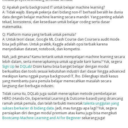
Q: Apakah perlu background IT untuk belajar machine learning?
A: Tidak wajib. Banyak pekerja dari bidang non-IT berhasil beralih ke dunia
data dengan belajar machine learning secara mandiri. Yang penting adalah
tekad, konsistensi, dan kesediaan untuk belajar coding serta dasar
matematika.
Q: Platform mana yang terbaik untuk pemula?
A: Untuk teori dasar, Google ML Crash Course dan Coursera audit mode
bisa jadi pilihan. Untuk praktik, Kaggle adalah opsi terbaik karena
menyediakan dataset, notebook, dan kompetisi.
Nah, jadi gimana? Kamu tertarik untuk mempelajari machine learning secara
lebih dalam, serta menerapkannya untuk upgrade karir kamu? Yuk, segera
Sign Up
ke
DQLab
! Disini kamu bisa banget belajar dengan modul
berkualitas dan tools sesuai kebutuhan industri dari dasar hingga advanced
meskipun kamu nggak punya background IT, lho. Dilengkapi studi kasus
yang membantu para pemula belajar memecahkan masalah secara
langsung dari berbagai industri.
Tidak cuma itu, DQLab juga sudah menerapkan metode pembelajaran
HERO
(Hands-On, Experiential Learning & Outcome-based)
yang dirancang
ramah untuk pemula, dan telah terbukti mencetak
talenta unggulan yang
sukses berkarier di bidang data
.
Jadi, mau tunggu apa lagi? Yuk, segera
persiapkan diri dengan modul premium atau kamu juga bisa mengikuti
Bootcamp Machine Learning and AI for Beginner
sekarang juga!