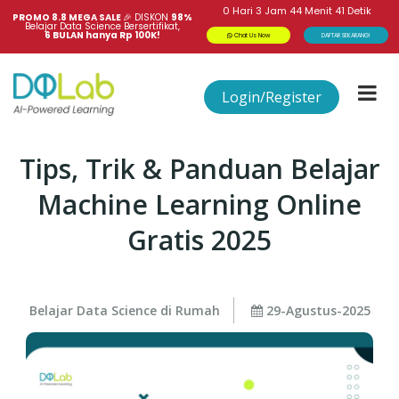
0
Hari
3
Jam
44
Menit
41
Detik
PROMO 8.8 MEGA SALE 
🎉
DISKON
98%
Belajar Data Science Bersertifikat,
6 BULAN hanya Rp 100K!
Chat Us Now
DAFTAR SEKARANG!
Login/Register
Tips, Trik & Panduan Belajar
Machine Learning Online
Gratis 2025
Belajar Data Science di Rumah
29-Agustus-2025