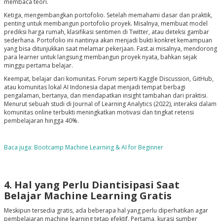
membaca teori.
Ketiga, mengembangkan portofolio. Setelah memahami dasar dan praktik,
penting untuk membangun portofolio proyek. Misalnya, membuat model
prediksi harga rumah, klasifikasi sentimen di Twitter, atau deteksi gambar
sederhana. Portofolio ini nantinya akan menjadi bukti konkret kemampuan
yang bisa ditunjukkan saat melamar pekerjaan. Fast.ai misalnya, mendorong
para learner untuk langsung membangun proyek nyata, bahkan sejak
minggu pertama belajar.
Keempat, belajar dari komunitas. Forum seperti Kaggle Discussion, GitHub,
atau komunitas lokal AI Indonesia dapat menjadi tempat berbagi
pengalaman, bertanya, dan mendapatkan insight tambahan dari praktisi.
Menurut sebuah studi di
Journal of Learning Analytics
(2022), interaksi dalam
komunitas online terbukti meningkatkan motivasi dan tingkat retensi
pembelajaran hingga 40%.
Baca juga: Bootcamp Machine Learning & AI for Beginner
4. Hal yang Perlu Diantisipasi Saat
Belajar Machine Learning Gratis
Meskipun tersedia gratis, ada beberapa hal yang perlu diperhatikan agar
pembelajaran machine learning tetap efektif. Pertama, kurasi sumber