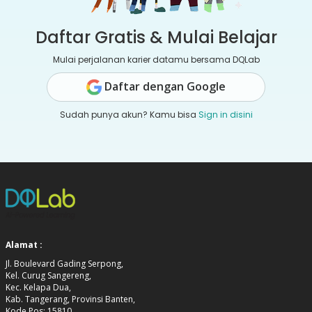
Daftar Gratis & Mulai Belajar
Mulai perjalanan karier datamu bersama DQLab
Daftar dengan Google
Sudah punya akun? Kamu bisa
Sign in disini
Alamat :
Jl. Boulevard Gading Serpong,
Kel. Curug Sangereng,
Kec. Kelapa Dua,
Kab. Tangerang, Provinsi Banten,
Kode Pos: 15810