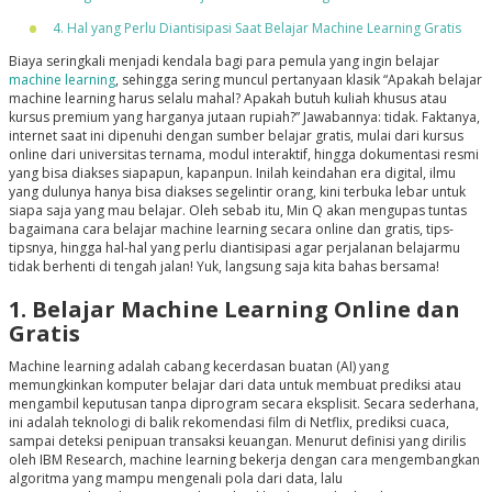
4. Hal yang Perlu Diantisipasi Saat Belajar Machine Learning Gratis
Biaya seringkali menjadi kendala bagi para pemula yang ingin belajar
machine learning
, sehingga sering muncul pertanyaan klasik “Apakah belajar
machine learning harus selalu mahal? Apakah butuh kuliah khusus atau
kursus premium yang harganya jutaan rupiah?” Jawabannya: tidak. Faktanya,
internet saat ini dipenuhi dengan sumber belajar gratis, mulai dari kursus
online dari universitas ternama, modul interaktif, hingga dokumentasi resmi
yang bisa diakses siapapun, kapanpun. Inilah keindahan era digital, ilmu
yang dulunya hanya bisa diakses segelintir orang, kini terbuka lebar untuk
siapa saja yang mau belajar. Oleh sebab itu, Min Q akan mengupas tuntas
bagaimana cara belajar machine learning secara online dan gratis, tips-
tipsnya, hingga hal-hal yang perlu diantisipasi agar perjalanan belajarmu
tidak berhenti di tengah jalan! Yuk, langsung saja kita bahas bersama!
1. Belajar Machine Learning Online dan
Gratis
Machine learning adalah cabang kecerdasan buatan (AI) yang
memungkinkan komputer belajar dari data untuk membuat prediksi atau
mengambil keputusan tanpa diprogram secara eksplisit. Secara sederhana,
ini adalah teknologi di balik rekomendasi film di Netflix, prediksi cuaca,
sampai deteksi penipuan transaksi keuangan. Menurut definisi yang dirilis
oleh IBM Research, machine learning bekerja dengan cara mengembangkan
algoritma yang mampu mengenali pola dari data, lalu