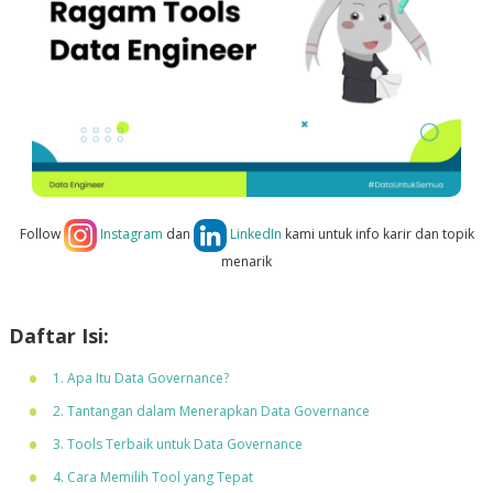
Follow
Instagram
dan
LinkedIn
kami untuk info karir dan topik
menarik
Daftar Isi:
1. Apa Itu Data Governance?
2. Tantangan dalam Menerapkan Data Governance
3. Tools Terbaik untuk Data Governance
4. Cara Memilih Tool yang Tepat