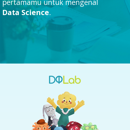
pertamamu untuk mengenal
Data Science
.