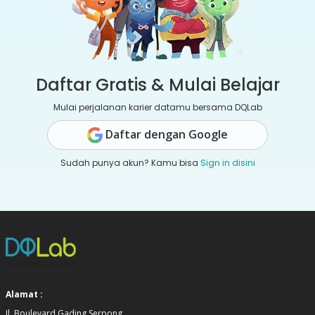
Daftar Gratis & Mulai Belajar
Mulai perjalanan karier datamu bersama DQLab
Daftar dengan Google
Sudah punya akun? Kamu bisa
Sign in disini
Alamat :
Jl. Boulevard Gading Serpong,