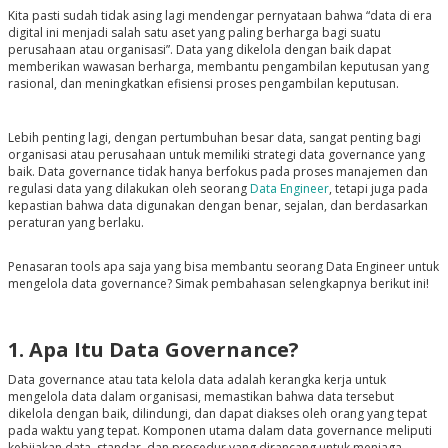
Kita pasti sudah tidak asing lagi mendengar pernyataan bahwa “data di era
digital ini menjadi salah satu aset yang paling berharga bagi suatu
perusahaan atau organisasi”. Data yang dikelola dengan baik dapat
memberikan wawasan berharga, membantu pengambilan keputusan yang
rasional, dan meningkatkan efisiensi proses pengambilan keputusan.
Lebih penting lagi, dengan pertumbuhan besar data, sangat penting bagi
organisasi atau perusahaan untuk memiliki strategi data governance yang
baik. Data governance tidak hanya berfokus pada proses manajemen dan
regulasi data yang dilakukan oleh seorang
Data Engineer
, tetapi juga pada
kepastian bahwa data digunakan dengan benar, sejalan, dan berdasarkan
peraturan yang berlaku.
Penasaran tools apa saja yang bisa membantu seorang Data Engineer untuk
mengelola data governance? Simak pembahasan selengkapnya berikut ini!
1. Apa Itu Data Governance?
Data governance atau tata kelola data adalah kerangka kerja untuk
mengelola data dalam organisasi, memastikan bahwa data tersebut
dikelola dengan baik, dilindungi, dan dapat diakses oleh orang yang tepat
pada waktu yang tepat. Komponen utama dalam data governance meliputi
kebijakan data, standar, dan prosedur yang dirancang untuk menjaga