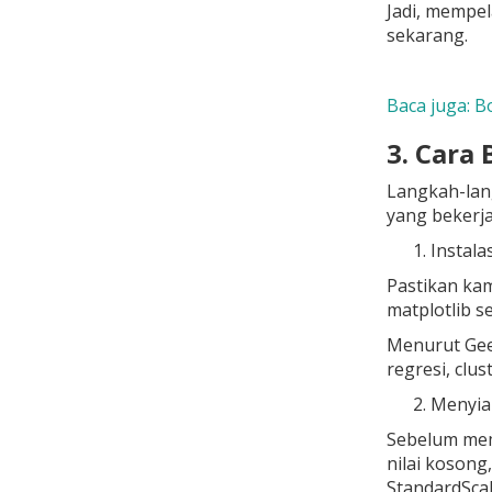
Jadi, mempela
sekarang.
Baca juga: B
3.
Cara 
Langkah-lan
yang bekerja
Instala
Pastikan kam
matplotlib s
Menurut Geek
regresi, clu
Menyia
Sebelum mem
nilai kosong
StandardSca