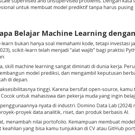
cale supervised and unsupervised problems. Dengan kata lai
sional untuk membuat model prediktif tanpa harus pusing m
apa Belajar Machine Learning dengan 
it-learn bukan hanya soal memahami kode, tetapi investasi 
023), scikit-learn telah menjadi “alat wajib” bagi praktisi 
an:
, skill machine learning sangat diminati di dunia kerja. 
membangun model prediksi, dan mengambil keputusan berba
ah di depan.
aksesibilitasnya tinggi. Karena bersifat open-source, kamu 
. Cocok untuk mahasiswa dan pekerja muda yang ingin belaj
 penggunaannya nyata di industri. Domino Data Lab (2024)
royek-proyek data analitik, riset, dan produk berbasis AI.
t, menambah nilai portofolio. Kemampuan membuat model ma
 keahlian yang bisa kamu tunjukkan di CV atau GitHub portf