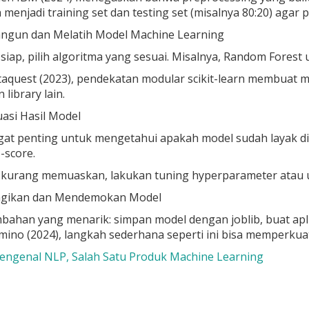
ta menjadi
training set
dan
testing set
(misalnya 80:20) agar p
gun dan Melatih Model Machine Learning
siap, pilih algoritma yang sesuai. Misalnya,
Random Forest
u
quest (2023), pendekatan modular scikit-learn membuat mode
library lain.
asi Hasil Model
ngat penting untuk mengetahui apakah model sudah layak d
-score
.
a kurang memuaskan, lakukan tuning hyperparameter atau 
ikan dan Mendemokan Model
bahan yang menarik: simpan model dengan
joblib
, buat apl
no (2024), langkah sederhana seperti ini bisa memperkuat
Mengenal NLP, Salah Satu Produk Machine Learning