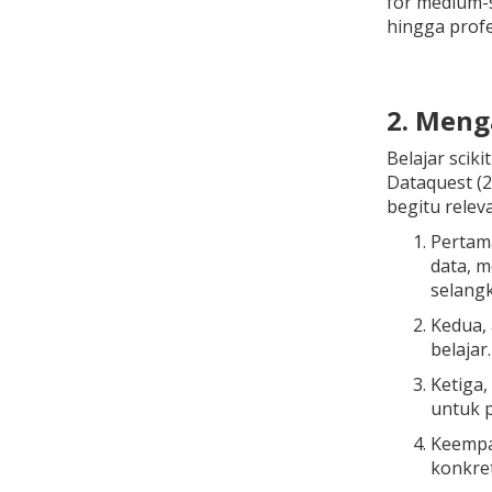
for medium-s
hingga profe
2. Meng
Belajar scik
Dataquest (2
begitu relev
Pertama
data, 
selangk
Kedua, 
belajar
Ketiga,
untuk p
Keempa
konkret