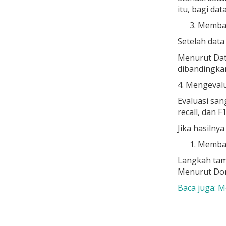
itu, bagi da
Memban
Setelah data 
Menurut Data
dibandingkan 
4. Mengevalu
Evaluasi sa
recall
, dan
F1
Jika hasilny
Membag
Langkah tam
Menurut Domi
Baca juga: 