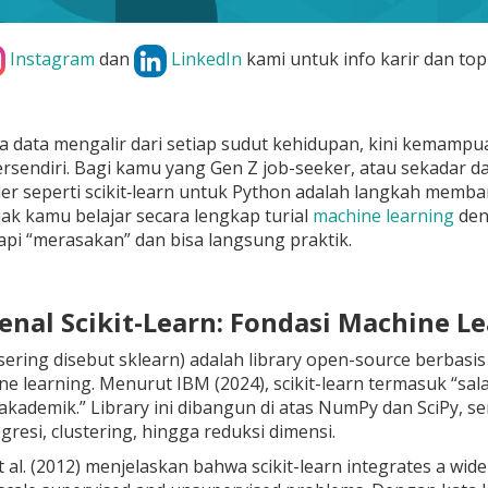
Instagram
dan
LinkedIn
kami untuk info karir dan top
a data mengalir dari setiap sudut kehidupan, kini kemam
ersendiri. Bagi kamu yang Gen Z job-seeker, atau sekadar 
ler seperti scikit‑learn untuk Python adalah langkah memb
k kamu belajar secara lengkap turial
machine learning
den
api “merasakan” dan bisa langsung praktik.
enal Scikit-Learn: Fondasi Machine L
 (sering disebut sklearn) adalah library open-source ber
e learning. Menurut IBM (2024), scikit-learn termasuk “sa
 akademik.” Library ini dibangun di atas NumPy dan SciPy, 
regresi, clustering, hingga reduksi dimensi.
 al. (2012) menjelaskan bahwa scikit-learn integrates a wid