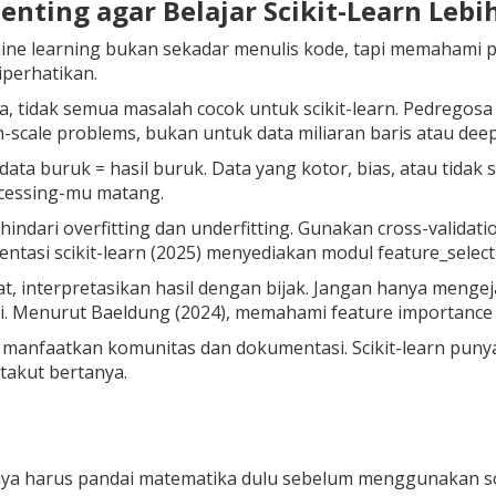
Penting agar Belajar Scikit-Learn Lebi
ine learning bukan sekadar menulis kode, tapi memahami p
iperhatikan.
, tidak semua masalah cocok untuk scikit-learn. Pedregosa e
scale problems, bukan untuk data miliaran baris atau dee
data buruk = hasil buruk. Data yang kotor, bias, atau tidak
cessing-mu matang.
 hindari overfitting dan underfitting. Gunakan cross-validat
tasi scikit-learn (2025) menyediakan modul feature_select
, interpretasikan hasil dengan bijak. Jangan hanya menge
si. Menurut Baeldung (2024), memahami feature importance
 manfaatkan komunitas dan dokumentasi. Scikit-learn punya
takut bertanya.
aya harus pandai matematika dulu sebelum menggunakan sci