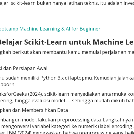
jari scikit-learn bukan hanya latihan teknis, itu adalah inv
ootcamp Machine Learning & AI for Beginner
Belajar Scikit-Learn untuk Machine Le
gkah berikut akan membantu kamu memulai perjalanan mac
.
si dan Persiapan Awal
u sudah memiliki Python 3.x di laptopmu. Kemudian jalanka
eaborn
sforGeeks (2024), scikit-learn menyediakan antarmuka kons
stering, hingga evaluasi model — sehingga mudah diikuti ba
pkan dan Membersihkan Data
bangun model, lakukan preprocessing data. Langkahnya 
, mengonversi variabel kategori ke numerik (label encodin
ler
. IBM (2024) menegaskan bahwa preprocessing yang baik 