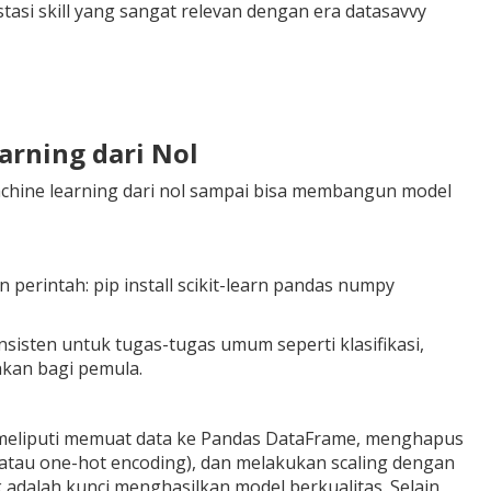
estasi skill yang sangat relevan dengan era datasavvy
arning dari Nol
hine learning dari nol sampai bisa membangun model
n perintah:
pip install scikit-learn pandas numpy
isten untuk tugas-tugas umum seperti klasifikasi,
hkan bagi pemula.
meliputi memuat data ke Pandas DataFrame, menghapus
g atau one-hot encoding), dan melakukan scaling dengan
adalah kunci menghasilkan model berkualitas. Selain