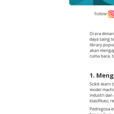
Follow
Di era diman
daya saing t
library popu
akan mengaja
cuma baca, t
1. Meng
Scikit-learn
model machin
industri dan
klasifikasi, 
Pedregosa et