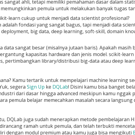
us sangat ahli, tetapi memiliki pemahaman dasar dalam stati
i memungkinkan pemula untuk melakukan banyak tugas tanpa
ikit-learn cukup untuk menjadi data scientist profesional?
arn adalah fondasi yang sangat bagus, tapi menjadi data scie
 deployment, big data, deep learning, soft-skill, domain kn
a data sangat besar (misalnya jutaan baris). Apakah masih bi
i tergantung kapasitas hardware dan jenis model. scikit-lea
, pertimbangkan library/distribusi big-data atau deep learn
mana? Kamu tertarik untuk mempelajari machine learning s
 Yuk, segera
Sign Up
ke
DQLab
! Disini kamu bisa banget bel
dustri dari dasar hingga advanced meskipun kamu nggak pu
ra pemula belajar memecahkan masalah secara langsung dar
itu, DQLab juga sudah menerapkan metode pembelajaran HE
 dirancang ramah untuk pemula, dan telah terbukti mencet
diri dengan modul premium atau kamu juga bisa mengikuti