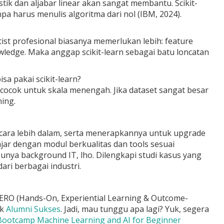
stik dan aljabar linear akan sangat membantu. Scikit-
 harus menulis algoritma dari nol (IBM, 2024).
ntist profesional biasanya memerlukan lebih: feature
owledge. Maka anggap scikit-learn sebagai batu loncatan
sa pakai scikit-learn?
rn cocok untuk skala menengah. Jika dataset sangat besar
ing.
ecara lebih dalam, serta menerapkannya untuk upgrade
ajar dengan modul berkualitas dan tools sesuai
nya background IT, lho. Dilengkapi studi kasus yang
i berbagai industri.
RO (Hands-On, Experiential Learning & Outcome-
ak
Alumni Sukses
. Jadi, mau tunggu apa lagi? Yuk, segera
Bootcamp Machine Learning and AI for Beginner