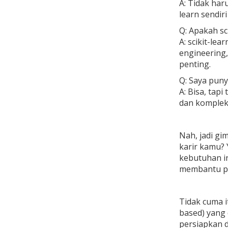
A: Tidak har
learn sendir
Q: Apakah sc
A: scikit-le
engineering,
penting.
Q: Saya puny
A: Bisa, tap
dan kompleks
Nah, jadi gi
karir kamu?
kebutuhan in
membantu pa
Tidak cuma 
based) yang
persiapkan 