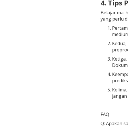
4. Tips 
Belajar mach
yang perlu d
Pertama
medium-
Kedua, 
prepro
Ketiga,
Dokumen
Keempat
predik
Kelima,
jangan 
FAQ
Q: Apakah s