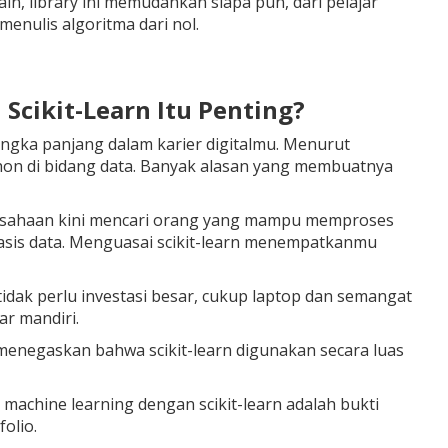
n, library ini memudahkan siapa pun, dari pelajar
enulis algoritma dari nol.
Scikit-Learn Itu Penting?
jangka panjang dalam karier digitalmu. Menurut
Python di bidang data. Banyak alasan yang membuatnya
Perusahaan kini mencari orang yang mampu memproses
sis data. Menguasai scikit-learn menempatkanmu
tidak perlu investasi besar, cukup laptop dan semangat
ar mandiri.
 menegaskan bahwa scikit-learn digunakan secara luas
chine learning dengan scikit-learn adalah bukti
olio.