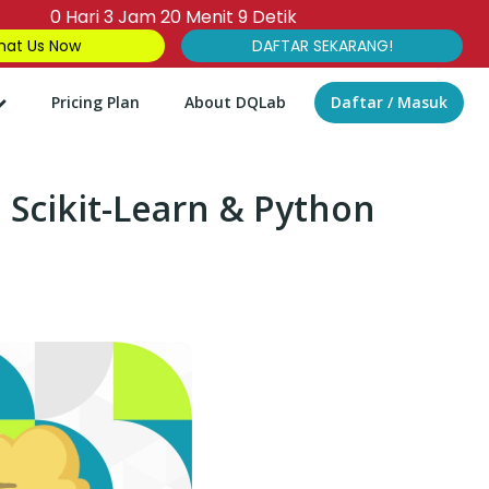
0
Hari
3
Jam
20
Menit
8
Detik
at Us Now
DAFTAR SEKARANG!
Pricing Plan
About DQLab
Daftar / Masuk
 Scikit-Learn & Python