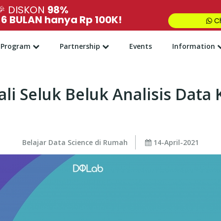
🎉
DISKON
98%
,
6 BULAN hanya Rp 100K!
Ch
Program
Partnership
Events
Information
li Seluk Beluk Analisis Data K
Belajar Data Science di Rumah
14-April-2021