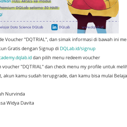
e Voucher "DQTRIAL", dan simak informasi di bawah ini me
kun Gratis dengan Signup di
DQLab.id/signup
cademy.dqlab.id
dan pilih menu redeem voucher
 voucher "DQTRIAL" dan check menu my profile untuk melih
, akun kamu sudah terupgrade, dan kamu bisa mulai Belajar
luh Nurvinda
issa Widya Davita