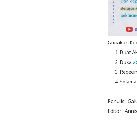
Gunakan Kod
Buat A
Buka
a
Redeem
Selamat
Penulis : Ga
Editor : Ann