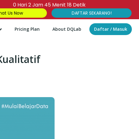
0
Hari
2
Jam
45
Menit
17
Detik
at Us Now
DAFTAR SEKARANG!
Pricing Plan
About DQLab
Daftar / Masuk
ualitatif