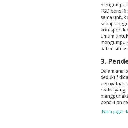
mengumpulkan
FGD berisi 
sama untuk 
setiap angg
koresponden 
umum untuk 
mengumpulkan
dalam situas
3. Pend
Dalam analis
deduktif did
pernyataan 
reaksi yang 
menggunakan
penelitian m
Baca juga : 