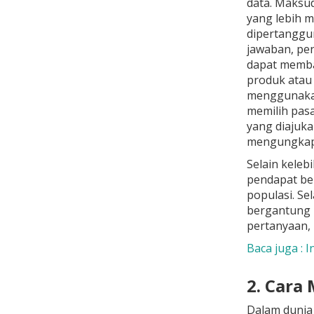
data. Maksud
yang lebih 
dipertanggu
jawaban, pen
dapat memba
produk atau
menggunakan
memilih pasa
yang diajuk
mengungkap
Selain keleb
pendapat beb
populasi. Se
bergantung p
pertanyaan, 
Baca juga : 
2. Cara
Dalam dunia 