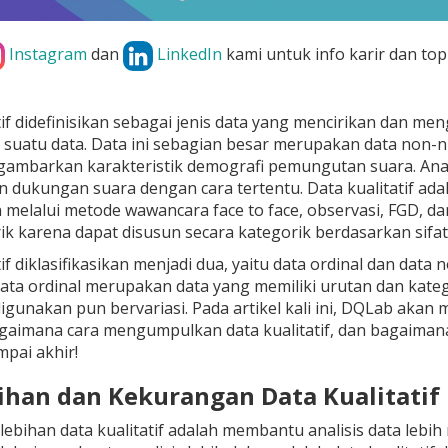
Instagram
dan
LinkedIn
kami untuk info karir dan top
if didefinisikan sebagai jenis data yang mencirikan dan meng
k suatu data. Data ini sebagian besar merupakan data non-num
ambarkan karakteristik demografi pemungutan suara. Anali
dukungan suara dengan cara tertentu. Data kualitatif ada
melalui metode wawancara face to face, observasi, FGD, dan 
ik karena dapat disusun secara kategorik berdasarkan sifat 
tif diklasifikasikan menjadi dua, yaitu data ordinal dan dat
ta ordinal merupakan data yang memiliki urutan dan kategor
igunakan pun bervariasi. Pada artikel kali ini, DQLab aka
bagaimana cara mengumpulkan data kualitatif, dan bagaiman
ampai akhir!
bihan dan Kekurangan Data Kualitatif
ebihan data kualitatif adalah membantu analisis data leb