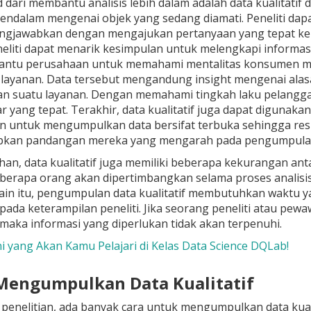
 dari membantu analisis lebih dalam adalah data kualitati
mendalam mengenai objek yang sedang diamati. Peneliti da
ngjawabkan dengan mengajukan pertanyaan yang tepat kep
eliti dapat menarik kesimpulan untuk melengkapi informasi 
ntu perusahaan untuk memahami mentalitas konsumen men
 layanan. Data tersebut mengandung insight mengenai al
 suatu layanan. Dengan memahami tingkah laku pelanggan
r yang tepat. Terakhir, data kualitatif juga dapat digunak
an untuk mengumpulkan data bersifat terbuka sehingga re
kan pandangan mereka yang mengarah pada pengumpulan
ihan, data kualitatif juga memiliki beberapa kekurangan an
erapa orang akan dipertimbangkan selama proses analisis
lain itu, pengumpulan data kualitatif membutuhkan waktu y
ada keterampilan peneliti. Jika seorang peneliti atau pew
maka informasi yang diperlukan tidak akan terpenuhi.
Ini yang Akan Kamu Pelajari di Kelas Data Science DQLab!
 Mengumpulkan Data Kualitatif
penelitian, ada banyak cara untuk mengumpulkan data kual