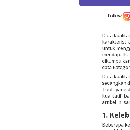
Follow
Data kualitat
karakteristi
untuk mengg
mendapatkan 
dikumpulkan 
data kategor
Data kualita
sedangkan da
Tools yang d
kualitatif, 
artikel ini s
1. Kele
Beberapa kel