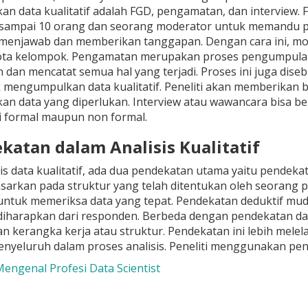
 data kualitatif adalah FGD, pengamatan, dan interview.
6 sampai 10 orang dan seorang moderator untuk memandu pr
menjawab dan memberikan tanggapan. Dengan cara ini, mo
ota kelompok. Pengamatan merupakan proses pengumpulan d
dan mencatat semua hal yang terjadi. Proses ini juga diseb
mengumpulkan data kualitatif. Peneliti akan memberikan
 data yang diperlukan. Interview atau wawancara bisa bers
i formal maupun non formal.
ekatan dalam Analisis Kualitatif
is data kualitatif, ada dua pendekatan utama yaitu pendeka
asarkan pada struktur yang telah ditentukan oleh seorang
untuk memeriksa data yang tepat. Pendekatan deduktif mud
diharapkan dari responden. Berbeda dengan pendekatan data
 kerangka kerja atau struktur. Pendekatan ini lebih mel
enyeluruh dalam proses analisis. Peneliti menggunakan pende
Mengenal Profesi Data Scientist